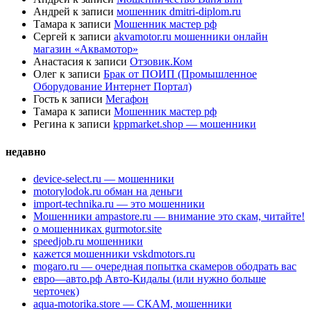
Андрей
к записи
мошенник dmitri-diplom.ru
Тамара
к записи
Мошенник мастер рф
Сергей
к записи
akvamotor.ru мошенники онлайн
магазин «Аквамотор»
Анастасия
к записи
Отзовик.Ком
Олег
к записи
Брак от ПОИП (Промышленное
Оборудование Интернет Портал)
Гость
к записи
Мегафон
Тамара
к записи
Мошенник мастер рф
Регина
к записи
kppmarket.shop — мошенники
недавно
device-select.ru — мошенники
motorylodok.ru обман на деньги
import-technika.ru — это мошенники
Мошенники ampastore.ru — внимание это скам, читайте!
о мошенниках gurmotor.site
speedjob.ru мошенники
кажется мошенники vskdmotors.ru
mogaro.ru — очередная попытка скамеров ободрать вас
евро—авто.рф Авто-Кидалы (или нужно больше
черточек)
aqua-motorika.store — СКАМ, мошенники