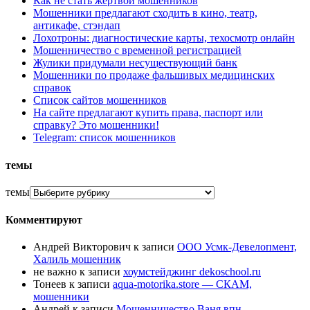
Как не стать жертвой мошенников
Мошенники предлагают сходить в кино, театр,
антикафе, стэндап
Лохотроны: диагностические карты, техосмотр онлайн
Мошенничество с временной регистрацией
Жулики придумали несуществующий банк
Мошенники по продаже фальшивых медицинских
справок
Список сайтов мошенников
На сайте предлагают купить права, паспорт или
справку? Это мошенники!
Telegram: список мошенников
темы
темы
Комментируют
Андрей Викторович
к записи
ООО Усмк-Девелопмент,
Халиль мошенник
не важно
к записи
хоумстейджинг dekoschool.ru
Тонеев
к записи
aqua-motorika.store — СКАМ,
мошенники
Андрей
к записи
Мошенничество Ваня впн