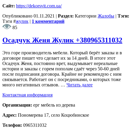
Сайт:
https://dekorsvit.com.ua/
Опубликовано
01.11.2021
|
Раздел:
Категории
Жалобы
|
Тэги:
Тэги
#
жулик
|
1 комментарий
85
Осадчук Женя Жулик +380965311032
Это горе производитель мебели. Который берёт заказы и в
договоре пишет что сделает их за 14 дней. В итоге этот
Осадчук Женя, постоянно врет, выдумывает нереальные
истории и заказы с горем пополам сдаёт через 50-60 дней
после подписания договора. Крайне не рекомендую с ним
связывается. Работает он с посредниками, о которых тоже
много негативных отзывов. …
Читать далее
Контактная информация
Организация:
ерг мебель из дерева
Адрес:
Пономерева 17, село Коцюбинское
Телефон:
0965311032