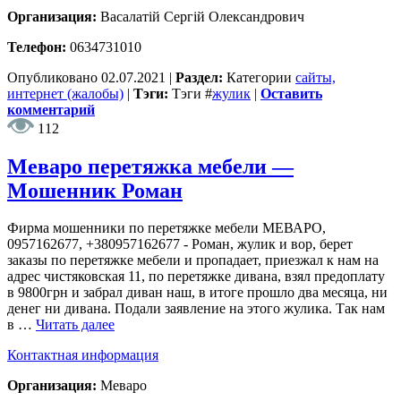
Организация:
Васалатій Сергій Олександрович
Телефон:
0634731010
Опубликовано
02.07.2021
|
Раздел:
Категории
сайты,
интернет (жалобы)
|
Тэги:
Тэги
#
жулик
|
Оставить
комментарий
112
Меваро перетяжка мебели —
Мошенник Роман
Фирма мошенники по перетяжке мебели МЕВАРО,
0957162677, +380957162677 - Роман, жулик и вор, берет
заказы по перетяжке мебели и пропадает, приезжал к нам на
адрес чистяковская 11, по перетяжке дивана, взял предоплату
в 9800грн и забрал диван наш, в итоге прошло два месяца, ни
денег ни дивана. Подали заявление на этого жулика. Так нам
в …
Читать далее
Контактная информация
Организация:
Меваро