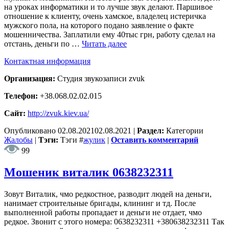
на уроках информатики и то лучше звук делают. Паршивое
отношение к клиенту, очень хамское, владелец истеричка
мужского пола, на которого подано заявление о факте
мошенничества. Заплатили ему 40тыс грн, работу сделал на
отстань, деньги по …
Читать далее
Контактная информация
Организация:
Студия звукозаписи zvuk
Телефон:
+38.068.02.02.015
Сайт:
http://zvuk.kiev.ua/
Опубликовано
02.08.2021
02.08.2021
|
Раздел:
Категории
Жалобы
|
Тэги:
Тэги
#
жулик
|
Оставить комментарий
99
Мошеник виталик 0638232311
Зовут Виталик, чмо редкостное, разводит людей на деньги,
нанимает строительные бригады, клининг и тд. После
выполненной работы пропадает и деньги не отдает, чмо
редкое. Звонит с этого номера: 0638232311 +380638232311 Так