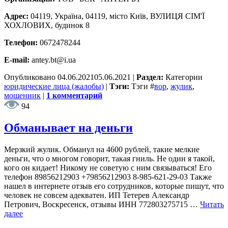
Адрес:
04119, Україна, 04119, місто Київ, ВУЛИЦЯ СІМ'Ї
ХОХЛОВИХ, будинок 8
Телефон:
0672478244
E-mail:
antey.bt@i.ua
Опубликовано
04.06.2021
05.06.2021
|
Раздел:
Категории
юридические лица (жалобы)
|
Тэги:
Тэги
#
вор
,
жулик
,
мошенник
|
1 комментарий
94
Обманывает на деньги
Мерзкий жулик. Обманул на 4600 рублей, такие мелкие
деньги, что о многом говорит, такая гниль. Не один я такой,
кого он кидает! Никому не советую с ним связываться! Его
телефон 89856212903 +79856212903 8-985-621-29-03 Также
нашел в интернете отзыв его сотрудников, которые пишут, что
человек не совсем адекватен. ИП Тетерев Александр
Петрович, Воскресенск, отзывы ИНН 772803275715 …
Читать
далее