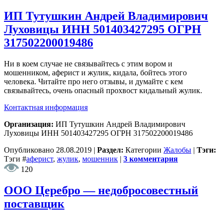
ИП Тутушкин Андрей Владимирович
Луховицы ИНН 501403427295 ОГРН
317502200019486
Ни в коем случае не связывайтесь с этим вором и
мошенником, аферист и жулик, кидала, бойтесь этого
человека. Читайте про него отзывы, и думайте с кем
связывайтесь, очень опасный прохвост кидальный жулик.
Контактная информация
Организация:
ИП Тутушкин Андрей Владимирович
Луховицы ИНН 501403427295 ОГРН 317502200019486
Опубликовано
28.08.2019
|
Раздел:
Категории
Жалобы
|
Тэги:
Тэги
#
аферист
,
жулик
,
мошенник
|
3 комментария
120
ООО Церебро — недобросовестный
поставщик