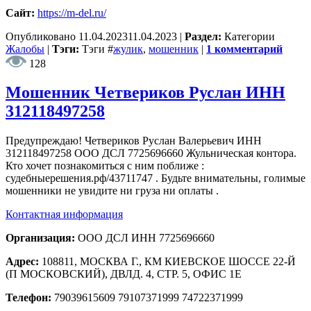
Сайт:
https://m-del.ru/
Опубликовано
11.04.2023
11.04.2023
|
Раздел:
Категории
Жалобы
|
Тэги:
Тэги
#
жулик
,
мошенник
|
1 комментарий
128
Мошенник Четвериков Руслан ИНН
312118497258
Предупреждаю! Четвериков Руслан Валерьевич ИНН
312118497258 ООО ДСЛ 7725696660 Жульническая контора.
Кто хочет познакомиться с ним поближе :
судебныерешения.рф/43711747 . Будьте внимательны, голимые
мошенники не увидите ни груза ни оплаты .
Контактная информация
Организация:
ООО ДСЛ ИНН 7725696660
Адрес:
108811, МОСКВА Г., КМ КИЕВСКОЕ ШОССЕ 22-Й
(П МОСКОВСКИЙ), ДВЛД. 4, СТР. 5, ОФИС 1Е
Телефон:
79039615609 79107371999 74722371999