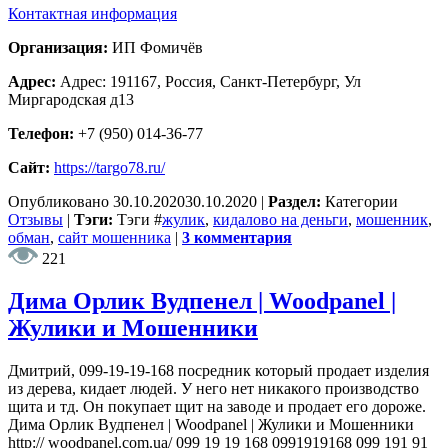
Контактная информация
Организация:
ИП Фомичёв
Адрес:
Адрес: 191167, Россия, Санкт-Петербург, Ул
Миргародская д13
Телефон:
+7 (950) 014-36-77
Сайт:
https://targo78.ru/
Опубликовано
30.10.2020
30.10.2020
|
Раздел:
Категории
Отзывы
|
Тэги:
Тэги
#
жулик
,
кидалово на деньги
,
мошенник
,
обман
,
сайт мошенника
|
3 комментария
221
Дима Орлик Вудпенел | Woodpanel |
Жулики и Мошенники
Дмитрий, 099-19-19-168 посредник который продает изделия
из дерева, кидает людей. У него нет никакого производство
щита и тд. Он покупает щит на заводе и продает его дороже.
Дима Орлик Вудпенел | Woodpanel | Жулики и Мошенники
http:// woodpanel.com.ua/ 099 19 19 168 0991919168 099 191 91