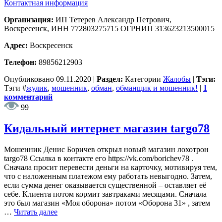
Контактная информация
Организация:
ИП Тетерев Александр Петрович,
Воскресенск, ИНН 772803275715 ОГРНИП 313623213500015
Адрес:
Воскресенск
Телефон:
89856212903
Опубликовано
09.11.2020
|
Раздел:
Категории
Жалобы
|
Тэги:
Тэги
#
жулик
,
мошенник
,
обман
,
обманщик и мошенник!
|
1
комментарий
99
Кидальный интернет магазин targo78
Мошенник Денис Боричев открыл новый магазин лохотрон
targo78 Ссылка в контакте его https://vk.com/borichev78 .
Сначала просит перевести деньги на карточку, мотивируя тем,
что с наложенным платежом ему работать невыгодно. Затем,
если сумма денег оказывается существенной – оставляет её
себе. Клиента потом кормит завтраками месяцами. Сначала
это был магазин «Моя оборона» потом «Оборона 31» , затем
…
Читать далее