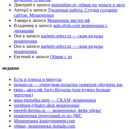
Дмитрий
к записи
motorshine.ru -обман на деньги и авто
Автор2
к записи
Удаленная работа. Студия создание
сайтов. Мошенники
Тамара
к записи
Мошенник мастер рф
Владимир
к записи
auto-dvds.com мошенники с
движками
Den
к записи
gadgets-select.ru — скам кидалы
мошенники
Den
к записи
gadgets-select.ru — скам кидалы
мошенники
Евгений
к записи
Обман с зп
недавно
Есть и плюсы и минусы
mogaro.ru — очередная попытка скамеров ободрать вас
евро—авто.рф Авто-Кидалы (или нужно больше
черточек)
aqua-motorika.store — СКАМ, мошенники
orenburg-rybalov.shop мошенники
merrell-thermo.ru — мошенники, фейк обувь!
мошенники proevropark.ru по ДВС
Мошенники krutoymoment.com
обман, мошенники domalp.com