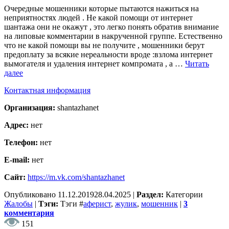
Очередные мошенники которые пытаются нажиться на
неприятностях людей . Не какой помощи от интернет
шантажа они не окажут , это легко понять обратив внимание
на липовые комментарии в накрученной группе. Естественно
что не какой помощи вы не получите , мошенники берут
предоплату за всякие нереальности вроде :взлома интернет
вымогателя и удаления интернет компромата , а …
Читать
далее
Контактная информация
Организация:
shantazhanet
Адрес:
нет
Телефон:
нет
E-mail:
нет
Сайт:
https://m.vk.com/shantazhanet
Опубликовано
11.12.2019
28.04.2025
|
Раздел:
Категории
Жалобы
|
Тэги:
Тэги
#
аферист
,
жулик
,
мошенник
|
3
комментария
151