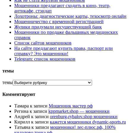
Как не стать жертвой мошенников
Мошенники предлагают сходить в кино, театр,
антикафе, стэндап
Лохотроны: диагностические карты, техосмотр онлайн
Мошенничество с временной регистрацией
Жулики придумали несуществующий банк
Мошенники по продаже фальшивых медицинских
справок
Список сайтов мошенников
На сайте предлагают купить права, паспорт или
справку? Это мошенники!
Telegram: список мошенников
темы
темы
Комментируют
Тамара
к записи
Мошенник мастер рф
Регина
к записи
kppmarket.shop — мошенники
Андрей
к записи
orenburg-rybalov.shop мошенники
Кирилл
к записи
кажется мошенники dynamic-sports.ru
Татьяна
к записи
мошенники! лес-плюс.рф, 100%
кидалово точка рф