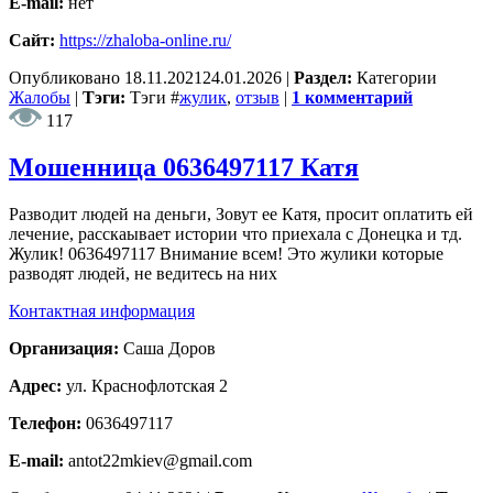
E-mail:
нет
Сайт:
https://zhaloba-online.ru/
Опубликовано
18.11.2021
24.01.2026
|
Раздел:
Категории
Жалобы
|
Тэги:
Тэги
#
жулик
,
отзыв
|
1 комментарий
117
Мошенница 0636497117 Катя
Разводит людей на деньги, Зовут ее Катя, просит оплатить ей
лечение, расскаывает истории что приехала с Донецка и тд.
Жулик! 0636497117 Внимание всем! Это жулики которые
разводят людей, не ведитесь на них
Контактная информация
Организация:
Саша Доров
Адрес:
ул. Краснофлотская 2
Телефон:
0636497117
E-mail:
antot22mkiev@gmail.com