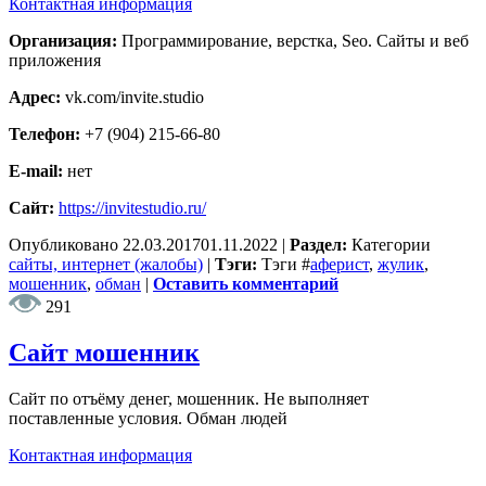
Контактная информация
Организация:
Программирование, верстка, Seo. Сайты и веб
приложения
Адрес:
vk.com/invite.studio
Телефон:
+7 (904) 215-66-80
E-mail:
нет
Сайт:
https://invitestudio.ru/
Опубликовано
22.03.2017
01.11.2022
|
Раздел:
Категории
сайты, интернет (жалобы)
|
Тэги:
Тэги
#
аферист
,
жулик
,
мошенник
,
обман
|
Оставить комментарий
291
Сайт мошенник
Сайт по отъёму денег, мошенник. Не выполняет
поставленные условия. Обман людей
Контактная информация