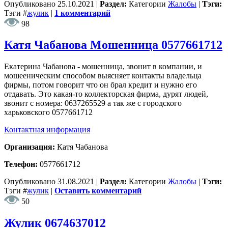
Опубликовано
25.10.2021
|
Раздел:
Категории
Жалобы
|
Тэги:
Тэги
#
жулик
|
1 комментарий
98
Катя Чабанова Мошенница 0577661712
Екатерина Чабанова - мошенница, звонит в компании, и
мошееническим способом выясняет контакты владельца
фирмы, потом говорит что он брал кредит и нужно его
отдавать. Это какая-то коллекторская фирма, дурят людей,
звонит с номера: 0637265529 а так же с городского
харьковского 0577661712
Контактная информация
Организация:
Катя Чабанова
Телефон:
0577661712
Опубликовано
31.08.2021
|
Раздел:
Категории
Жалобы
|
Тэги:
Тэги
#
жулик
|
Оставить комментарий
50
Жулик 0674637012