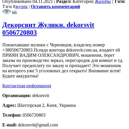
Опубликовано
04.11.2021
|
Раздел:
Категории
Жалобы
|
Тэги:
Тэги
#
жулик
|
Оставить комментарий
66
Декорсвит Жулики. dekorsvit
0506720803
Понаехавшие жулики с Черновцов, владелец номер
+380506720803 Псевдо контора dekorsvit.com.ua, владеет ей
ПРИЯН ВАДИМ ОЛЕКСАНДРОВИЧ, мошенник, берет
заказы на производство зеркал, перегородок для комнат и тд.
Получает предоплату по заказу и пропадает! Это мошенник
на которого уже 5 уголовных дел открыто! Внимание всем!
Будьте аккуратны!
Контактная информация
Организация:
dekorsvit
Адрес:
Шахтерская 2, Киев, Украина
Телефон:
0506720803
E-mail:
dekorsvit@gmail.com