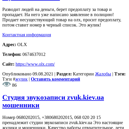
Разводит людей на деньги, берет предоплату за товар и
пропадает. На него уже написано заявление в полицию!
Продает несуществующий товар на олх, просит предоплату,
потом ставит номер в черный список. Это жулик!
Контактная информация
Адрес:
OLX
Телефон:
0674637012
Сайт:
https://www.olx.com/
Опубликовано
09.08.2021
|
Раздел:
Категории
Жалобы
|
Тэги:
Тэги
#
жулик
|
Оставить комментарий
86
Студия звукозаписи zvuk.kiev.ua
мошенники
Номер 0680202015, +380680202015, 068 020 20 15
пренадлежит студии звукозаписи zvuk.kiev.ua Это настоящие
жулики и мошенники. Качество работы отвратительное, дети