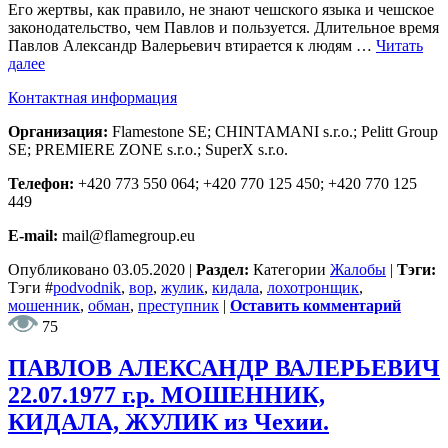
Его жертвы, как правило, не знают чешского языка и чешское
законодательство, чем Павлов и пользуется. Длительное время
Павлов Александр Валерьевич втирается к людям …
Читать
далее
Контактная информация
Организация:
Flamestone SE; CHINTAMANI s.r.o.; Pelitt Group
SE; PREMIERE ZONE s.r.o.; SuperX s.r.o.
Телефон:
+420 773 550 064; +420 770 125 450; +420 770 125
449
E-mail:
mail@flamegroup.eu
Опубликовано
03.05.2020
|
Раздел:
Категории
Жалобы
|
Тэги:
Тэги
#
podvodnik
,
вор
,
жулик
,
кидала
,
лохотронщик
,
мошенник
,
обман
,
преступник
|
Оставить комментарий
75
ПАВЛОВ АЛЕКСАНДР ВАЛЕРЬЕВИЧ
22.07.1977 г.р. МОШЕННИК,
КИДАЛА, ЖУЛИК из Чехии.