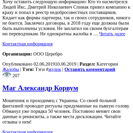
Хочу оставить следующую информацию: Кто то насмотрелся
Людей Икс, Дмитрий Николаевич Спивак привел компанию к
краху и попал в реестр недобросовестных поставщиков.
Кидает как фирмы партнеры, так и своих сотрудников, никого
не боится. Заключил договоры, в 2018 году еще должны были
быть выполнены условия. Не заплатил ни своим бухгалтерам
ни переводчикам. Не однократны жалобы в …
Читать далее
Контактная информация
Организация:
ООО Церебро
Опубликовано
02.06.2019
10.06.2019
|
Раздел:
Категории
Жалобы
|
Тэги:
Тэги
#
жулик
|
Оставить комментарий
207
Маг Александр Корвум
Мошенник и проходимец с Украины. Со своей больной
фантазией проводит ритуалы придуманные на пьяную голову.
Обманул уже порядка 50 человек. Постоянно меняет свои
данные и реквизиты, а также места дисклокации. Читайте
отзывы о нем!
Контактная информация