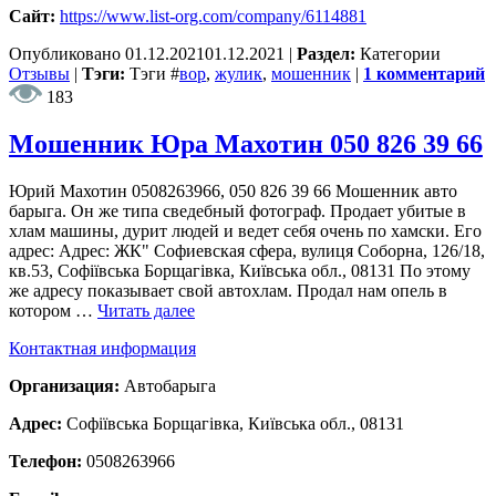
Сайт:
https://www.list-org.com/company/6114881
Опубликовано
01.12.2021
01.12.2021
|
Раздел:
Категории
Отзывы
|
Тэги:
Тэги
#
вор
,
жулик
,
мошенник
|
1 комментарий
183
Мошенник Юра Махотин 050 826 39 66
Юрий Махотин 0508263966, 050 826 39 66 Мошенник авто
барыга. Он же типа сведебный фотограф. Продает убитые в
хлам машины, дурит людей и ведет себя очень по хамски. Его
адрес: Адрес: ЖК" Софиевская сфера, вулиця Соборна, 126/18,
кв.53, Софіївська Борщагівка, Київська обл., 08131 По этому
же адресу показывает свой автохлам. Продал нам опель в
котором …
Читать далее
Контактная информация
Организация:
Автобарыга
Адрес:
Софіївська Борщагівка, Київська обл., 08131
Телефон:
0508263966