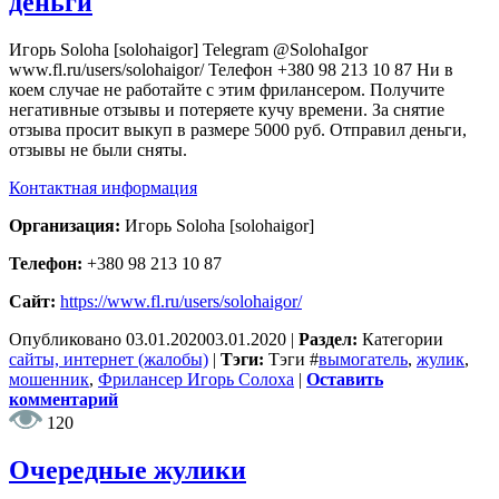
деньги
Игорь Soloha [solohaigor] Telegram @SolohaIgor
www.fl.ru/users/solohaigor/ Телефон +380 98 213 10 87 Ни в
коем случае не работайте с этим фрилансером. Получите
негативные отзывы и потеряете кучу времени. За снятие
отзыва просит выкуп в размере 5000 руб. Отправил деньги,
отзывы не были сняты.
Контактная информация
Организация:
Игорь Soloha [solohaigor]
Телефон:
+380 98 213 10 87
Сайт:
https://www.fl.ru/users/solohaigor/
Опубликовано
03.01.2020
03.01.2020
|
Раздел:
Категории
сайты, интернет (жалобы)
|
Тэги:
Тэги
#
вымогатель
,
жулик
,
мошенник
,
Фрилансер Игорь Солоха
|
Оставить
комментарий
120
Очередные жулики