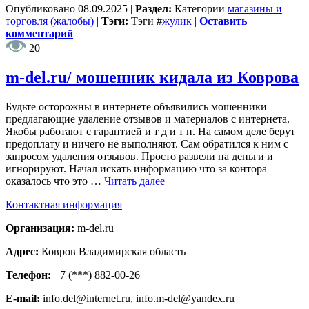
Опубликовано
08.09.2025
|
Раздел:
Категории
магазины и
торговля (жалобы)
|
Тэги:
Тэги
#
жулик
|
Оставить
комментарий
20
m-del.ru/ мошенник кидала из Коврова
Будьте осторожны в интернете объявились мошенники
предлагающие удаление отзывов и материалов с интернета.
Якобы работают с гарантией и т д и т п. На самом деле берут
предоплату и ничего не выполняют. Сам обратился к ним с
запросом удаления отзывов. Просто развели на деньги и
игнорируют. Начал искать информацию что за контора
оказалось что это …
Читать далее
Контактная информация
Организация:
m-del.ru
Адрес:
Ковров Владимирская область
Телефон:
+7 (***) 882-00-26
E-mail:
info.del@internet.ru, info.m-del@yandex.ru