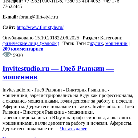
Телефон:
+7 (983) 000-111-6, +380 93 414 4053, +49 176
77622445
E-mail:
forum@flirt-style.ru
Сайт:
http://www.flirt-style.ru/
Опубликовано
15.10.2018
22.06.2025
|
Раздел:
Категории
физические лица (жалобы)
|
Тэги:
Тэги
#
жулик
,
мошенник
|
209 комментариев
5930
Invitestudio.ru — Глеб Рывкин —
мошенник
Invitestudio.ru - Глеб Рывкин - Виктория Рывкина -
мошенники, зарегистрировались на Юду как профессионалы,
а оказались мошенниками, взяли депозит за работу и исчезли.
Аферисты. Держитесь подальше от таких. Invitestudio.ru - Глеб
Рывкин - Виктория Рывкина - мошенники,
зарегистрировались на Юду как профессионалы, а оказались
мошенниками, взяли депозит за работу и исчезли. Аферисты.
Держитесь подальше от …
Читать далее