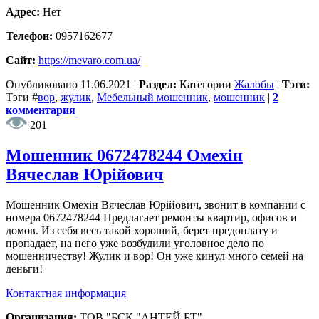
Адрес:
Нет
Телефон:
0957162677
Сайт:
https://mevaro.com.ua/
Опубликовано
11.06.2021
|
Раздел:
Категории
Жалобы
|
Тэги:
Тэги
#
вор
,
жулик
,
Мебельный мошенник
,
мошенник
|
2
комментария
201
Мошенник 0672478244 Омехін
Вячеслав Юрійович
Мошенник Омехін Вячеслав Юрійович, звонит в компании с
номера 0672478244 Предлагает ремонты квартир, офисов и
домов. Из себя весь такой хороший, берет предоплату и
пропадает, на него уже возбудили уголовное дело по
мошенничеству! Жулик и вор! Он уже кинул много семей на
деньги!
Контактная информация
Организация:
ТОВ "БСК "АНТЕЙ БТ"