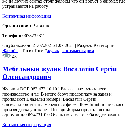
же на других сайтах стоят жалобы что он ворует в фирмах где
устраивается на работу
Контактная информация
Организация:
Виталик
Телефон:
0638232311
Опубликовано
21.07.2021
21.07.2021
|
Раздел:
Категории
Жалобы
|
Тэги:
Тэги
#
жулик
|
2 комментария
48
Мебельный жулик Васалатій Сергій
Олександрович
Жулик и ВОР 063 473 10 10 ! Расказывает что у него
производство и тд. В итоге берут предоплату за заказ и
пропадают! Владелец номера: Васалатій Сергій
Олександрович типа мебельная фирма flow-furniture никакого
производтсва у них нет. Псевдо Фирма представленна в
одном лице 0634731010 Очень по хамски себя ведет, жулик
Контактная информация