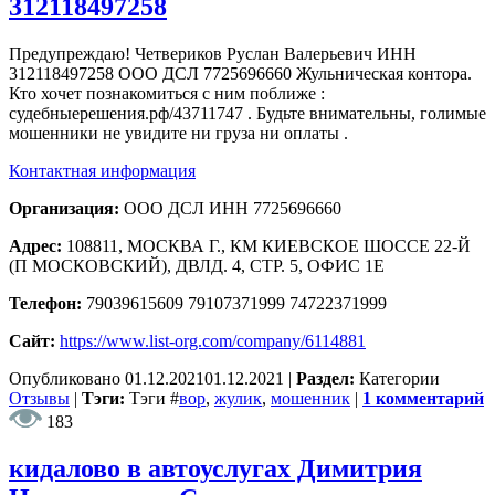
312118497258
Предупреждаю! Четвериков Руслан Валерьевич ИНН
312118497258 ООО ДСЛ 7725696660 Жульническая контора.
Кто хочет познакомиться с ним поближе :
судебныерешения.рф/43711747 . Будьте внимательны, голимые
мошенники не увидите ни груза ни оплаты .
Контактная информация
Организация:
ООО ДСЛ ИНН 7725696660
Адрес:
108811, МОСКВА Г., КМ КИЕВСКОЕ ШОССЕ 22-Й
(П МОСКОВСКИЙ), ДВЛД. 4, СТР. 5, ОФИС 1Е
Телефон:
79039615609 79107371999 74722371999
Сайт:
https://www.list-org.com/company/6114881
Опубликовано
01.12.2021
01.12.2021
|
Раздел:
Категории
Отзывы
|
Тэги:
Тэги
#
вор
,
жулик
,
мошенник
|
1 комментарий
183
кидалово в автоуслугах Димитрия