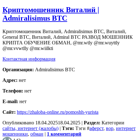
Криптомошенник Виталий |
Admiralisimus BTC
Криптомошенник Виталий, Admiralisimus BTC, Виталий,
General BTC, Виталий, Admiral BTC РАЗВОД МОШЕННИК
КРИПТА ОБУЧЕНИЕ ОБМАН, @mr.wtly @mr.wuyttly
@mr.vvwtlly @mr.wiilkti
Контактная информация
Организация:
Admiralisimus BTC
Адрес:
нет
Телефон:
нет
E-mail:
нет
Сайт:
https://zhaloba-online.ru/pomoshh-yurista
Опубликовано
18.04.2025
18.04.2025
|
Раздел:
Категории
сайты, интернет (жалобы)
|
Тэги:
Тэги
#
аферст
,
вор
,
интернет
мошенники
,
обман
|
1 комментарий