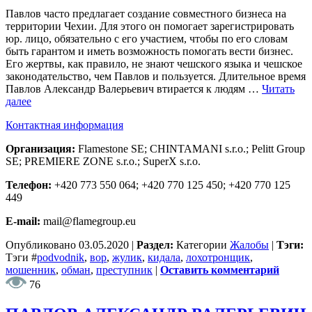
Павлов часто предлагает создание совместного бизнеса на
территории Чехии. Для этого он помогает зарегистрировать
юр. лицо, обязательно с его участием, чтобы по его словам
быть гарантом и иметь возможность помогать вести бизнес.
Его жертвы, как правило, не знают чешского языка и чешское
законодательство, чем Павлов и пользуется. Длительное время
Павлов Александр Валерьевич втирается к людям …
Читать
далее
Контактная информация
Организация:
Flamestone SE; CHINTAMANI s.r.o.; Pelitt Group
SE; PREMIERE ZONE s.r.o.; SuperX s.r.o.
Телефон:
+420 773 550 064; +420 770 125 450; +420 770 125
449
E-mail:
mail@flamegroup.eu
Опубликовано
03.05.2020
|
Раздел:
Категории
Жалобы
|
Тэги:
Тэги
#
podvodnik
,
вор
,
жулик
,
кидала
,
лохотронщик
,
мошенник
,
обман
,
преступник
|
Оставить комментарий
76