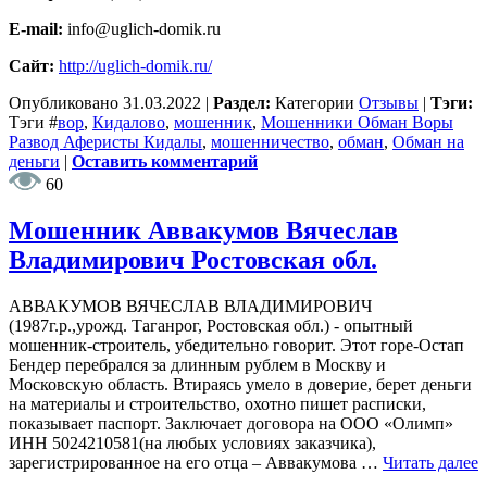
E-mail:
info@uglich-domik.ru
Сайт:
http://uglich-domik.ru/
Опубликовано
31.03.2022
|
Раздел:
Категории
Отзывы
|
Тэги:
Тэги
#
вор
,
Кидалово
,
мошенник
,
Мошенники Обман Воры
Развод Аферисты Кидалы
,
мошенничество
,
обман
,
Обман на
деньги
|
Оставить комментарий
60
Мошенник Аввакумов Вячеслав
Владимирович Ростовская обл.
АВВАКУМОВ ВЯЧЕСЛАВ ВЛАДИМИРОВИЧ
(1987г.р.,урожд. Таганрог, Ростовская обл.) - опытный
мошенник-строитель, убедительно говорит. Этот горе-Остап
Бендер перебрался за длинным рублем в Москву и
Московскую область. Втираясь умело в доверие, берет деньги
на материалы и строительство, охотно пишет расписки,
показывает паспорт. Заключает договора на ООО «Олимп»
ИНН 5024210581(на любых условиях заказчика),
зарегистрированное на его отца – Аввакумова …
Читать далее