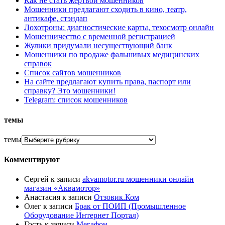
Как не стать жертвой мошенников
Мошенники предлагают сходить в кино, театр,
антикафе, стэндап
Лохотроны: диагностические карты, техосмотр онлайн
Мошенничество с временной регистрацией
Жулики придумали несуществующий банк
Мошенники по продаже фальшивых медицинских
справок
Список сайтов мошенников
На сайте предлагают купить права, паспорт или
справку? Это мошенники!
Telegram: список мошенников
темы
темы
Комментируют
Сергей
к записи
akvamotor.ru мошенники онлайн
магазин «Аквамотор»
Анастасия
к записи
Отзовик.Ком
Олег
к записи
Брак от ПОИП (Промышленное
Оборудование Интернет Портал)
Гость
к записи
Мегафон