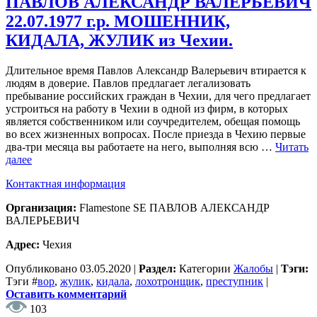
ПАВЛОВ АЛЕКСАНДР ВАЛЕРЬЕВИЧ
22.07.1977 г.р. МОШЕННИК,
КИДАЛА, ЖУЛИК из Чехии.
Длительное время Павлов Александр Валерьевич втирается к
людям в доверие. Павлов предлагает легализовать
пребывание российских граждан в Чехии, для чего предлагает
устроиться на работу в Чехии в одной из фирм, в которых
является собственником или соучредителем, обещая помощь
во всех жизненных вопросах. После приезда в Чехию первые
два-три месяца вы работаете на него, выполняя всю …
Читать
далее
Контактная информация
Организация:
Flamestone SE ПАВЛОВ АЛЕКСАНДР
ВАЛЕРЬЕВИЧ
Адрес:
Чехия
Опубликовано
03.05.2020
|
Раздел:
Категории
Жалобы
|
Тэги:
Тэги
#
вор
,
жулик
,
кидала
,
лохотронщик
,
преступник
|
Оставить комментарий
103