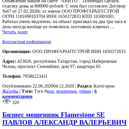
Объявление нашли на сайте "АВИТО". .Пообещал сделать
отделку дома за 800000 рублей. С ним был составлен Договор
№67 от 27.02.2020г. от имени ООО ПРОФГАРАНТСТРОЙ
ОГРН 1181690103704 ИНН 1650372833 КПП 165001001.
Работал очень медленно, на объект приезжал на два три часа в
день иногда вообще не появлялся, постоянно клянчил …
Читать далее
Контактная информация
Организация:
ООО ПРОФГАРАНТСТРОЙ ИНН 1650372833
Адрес:
423826, республика Татарстан, город Набережные
Челны, проспект Сююмбике, дом 97, квартира 65
Телефон:
79586223411
Опубликовано
22.06.2020
04.12.2020
|
Раздел:
Категории
Жалобы
|
Тэги:
Тэги
#
вор
,
мошенник
,
обман
|
6
комментариев
320
Бизнес мошенник Flamestone SE
ПАВЛОВ АЛЕКСАНДР ВАЛЕРЬЕВИЧ