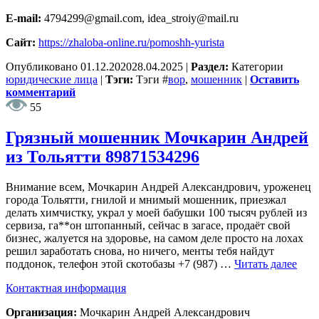
E-mail:
4794299@gmail.com, idea_stroiy@mail.ru
Сайт:
https://zhaloba-online.ru/pomoshh-yurista
Опубликовано
01.12.2020
28.04.2025
|
Раздел:
Категории
юридические лица
|
Тэги:
Тэги
#
вор
,
мошенник
|
Оставить
комментарий
55
Грязный мошенник Мочкарин Андрей
из Тольятти 89871534296
Внимание всем, Мочкарин Андрей Александрович, уроженец
города Тольятти, гнилой и мнимый мошенник, приезжал
делать химчистку, украл у моей бабушки 100 тысяч рублей из
сервиза, га**он штопанный, сейчас в загасе, продаёт свой
бизнес, жалуется на здоровье, на самом деле просто на лохах
решил заработать снова, но ничего, менты тебя найдут
поддонок, телефон этой скотобазы +7 (987) …
Читать далее
Контактная информация
Организация:
Мочкарин Андрей Александрович