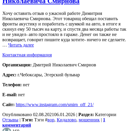
Николаевича Смирнова
Хочу оставить отзыв о ужасной работе Димитрия
Николаевича Смирнова. Этот товарищ обещал поставить
фронты акустику и поработать с шумкой на авто, в итоге я
скинул ему 50 тысяч на карту, и спустя два месяца работы так
и не увидел- авто простояло в гараже. Денег он также не
возвращает, говорит пишите куда хотите- ничего не сделаете.
…
Читать далее
Контактная информация
Организация:
Дмитрий Николаевич Смирнов
Адрес:
г.Чебоксары, Эгерский бульвар
Телефон:
нет
E-mail:
нет
Сайт:
https://www.instagram.com/smirn_off_21/
Опубликовано
02.08.2021
06.01.2026
|
Раздел:
Категории
Отзывы
|
Тэги:
Тэги
#
вор
,
Кидалово
,
мошенник
|
1
комментарий