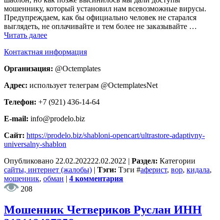
мошеннику, который установил нам всевозможные вирусы.
Предупреждаем, как бы официально человек не старался
выглядеть, не оплачивайте и тем более не заказывайте …
Читать далее
Контактная информация
Организация:
@Octemplates
Адрес:
использует телеграм @OctemplatesNet
Телефон:
+7 (921) 436-14-64
E-mail:
info@prodelo.biz
Сайт:
https://prodelo.biz/shabloni-opencart/ultrastore-adaptivny-
universalny-shablon
Опубликовано
22.02.2022
22.02.2022
|
Раздел:
Категории
сайты, интернет (жалобы)
|
Тэги:
Тэги
#
аферист
,
вор
,
кидала
,
мошенник
,
обман
|
4 комментария
208
Мошенник Четвериков Руслан ИНН