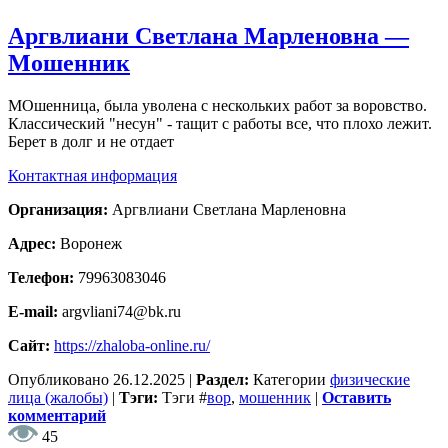
Аргвлиани Светлана Марленовна —
Мошенник
МОшенница, была уволена с нескольких работ за воровство.
Классический "несун" - тащит с работы все, что плохо лежит.
Берет в долг и не отдает
Контактная информация
Организация:
Аргвлиани Светлана Марленовна
Адрес:
Воронеж
Телефон:
79963083046
E-mail:
argvliani74@bk.ru
Сайт:
https://zhaloba-online.ru/
Опубликовано
26.12.2025
|
Раздел:
Категории
физические
лица (жалобы)
|
Тэги:
Тэги
#
вор
,
мошенник
|
Оставить
комментарий
45