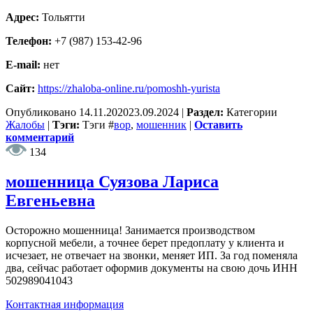
Адрес:
Тольятти
Телефон:
+7 (987) 153-42-96
E-mail:
нет
Сайт:
https://zhaloba-online.ru/pomoshh-yurista
Опубликовано
14.11.2020
23.09.2024
|
Раздел:
Категории
Жалобы
|
Тэги:
Тэги
#
вор
,
мошенник
|
Оставить
комментарий
134
мошенница Суязова Лариса
Евгеньевна
Осторожно мошенница! Занимается производством
корпусной мебели, а точнее берет предоплату у клиента и
исчезает, не отвечает на звонки, меняет ИП. За год поменяла
два, сейчас работает оформив документы на свою дочь ИНН
502989041043
Контактная информация