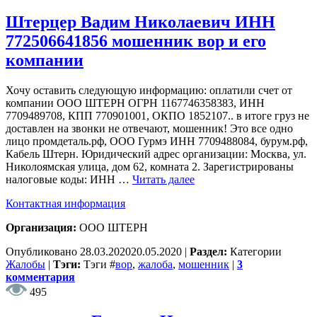
Штерцер Вадим Николаевич ИНН
772506641856 мошенник вор и его
компании
Хочу оставить следующую информацию: оплатили счет от
компании ООО ШТЕРН ОГРН 1167746358383, ИНН
7709489708, КПП 770901001, ОКПО 1852107.. в итоге груз не
доставлен на звонки не отвечают, мошенник! Это все одно
лицо промдеталь.рф, ООО Гурмэ ИНН 7709488084, бурум.рф,
Кабель Штерн. Юридический адрес организации: Москва, ул.
Николоямская улица, дом 62, комната 2. Зарегистрированы
налоговые коды: ИНН …
Читать далее
Контактная информация
Организация:
ООО ШТЕРН
Опубликовано
28.03.2020
20.05.2020
|
Раздел:
Категории
Жалобы
|
Тэги:
Тэги
#
вор
,
жалоба
,
мошенник
|
3
комментария
495