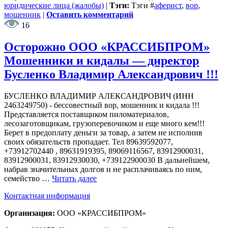
юридические лица (жалобы)
|
Тэги:
Тэги
#
аферист
,
вор
,
мошенник
|
Оставить комментарий
16
Осторожно ООО «КРАССИБПРОМ»
Мошенники и кидалы — директор
Бусленко Владимир Александрович !!!
БУСЛЕНКО ВЛАДИМИР АЛЕКСАНДРОВИЧ (ИНН
2463249750) - бессовестный вор, мошенник и кидала !!!
Представляется поставщиком пиломатериалов,
лесозаготовщикам, грузоперевочиком и еще много кем!!!
Берет в предоплату деньги за товар, а затем не исполнив
своих обязательств пропадает. Тел 89639592077,
+73912702440 , 89631919395, 89069116567, 83912900031,
83912900031, 83912930030, +739122900030 В дальнейшем,
набрав значительных долгов и не расплачиваясь по ним,
семейство …
Читать далее
Контактная информация
Организация:
ООО «КРАССИБПРОМ»