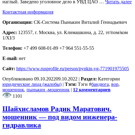
наглый. Заведено уголовное дело в УВД ЦАО …
Читать далее
Контактная информация
Организация:
СК-Система Пынькин Виталий Геннадьевич
Адрес:
123557, г. Москва, ул. Климашкина, д. 22, эт/пом/ком
1/XI/3
Телефон:
+7 499 608-01-89 +7 964 551-55-55
E-mail:
нет
Сайт:
https://www.rusprofile.ru/person/pynkin-vg-771901975505
Опубликовано
09.10.2022
09.10.2022
|
Раздел:
Категории
юридические лица (жалобы)
|
Тэги:
Тэги
#
бандюга
,
вор
,
мошенник
,
пынькин -мошенник
|
12 комментариев
1101
Шайхисламов Радик Маратович.
мошенник — под видом инженера-
гидравлика