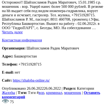
Осторожно!! Шайхисламов Радик Маратович, 15.01.1985 г.р.
мошенник - вор. Ущерб нанес более 500 000 рублей. В резюме
на hh выдает себя под видом инженера-гидравлика, ворует
деньги и исчезает, гастролер. Тел. жулика, +79151928715.
Шайхисламов Р. М., паспорт; 8011 460708, уроженец г.Уфы,
Республика Башкортостан. Вышел на работу - 02.06.2022г. в
ООО "ГидроПАРТ", с. Беседы, МО. На собеседовании …
Читать далее
Контактная информация
Организация:
Шайхисламов Радик Маратович
Адрес:
Башкортостан
Телефон:
+79151928715
E-mail:
нет
Сайт:
https://zhaloba-online.ru/
Опубликовано
26.06.2022
26.06.2022
|
Раздел:
Категории
Жалобы
|
Тэги:
Тэги
#
вор
,
криминал
,
мошенник
|
Оставить
комментарий
75