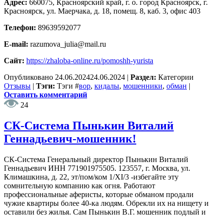
Адрес:
660075, Красноярский край, г. о. город Красноярск, г.
Красноярск, ул. Маерчака, д. 18, помещ. 8, каб. 3, офис 403
Телефон:
89639592077
E-mail:
razumova_julia@mail.ru
Сайт:
https://zhaloba-online.ru/pomoshh-yurista
Опубликовано
24.06.2024
24.06.2024
|
Раздел:
Категории
Отзывы
|
Тэги:
Тэги
#
вор
,
кидалы
,
мошенники
,
обман
|
Оставить комментарий
24
CК-Система Пынькин Виталий
Геннадьевич-мошенник!
СК-Система Генеральный директор Пынькин Виталий
Геннадьевич ИНН 771901975505. 123557, г. Москва, ул.
Климашкина, д. 22, эт/пом/ком 1/XI/3 -избегайте эту
сомнительную компанию как огня. Работают
профессиональные аферисты, которые обманом продали
чужие квартиры более 40-ка людям. Обрекли их на нищету и
оставили без жилья. Сам Пынькин В.Г. мошенник подлый и