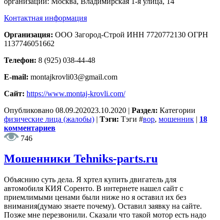
организации: Москва, Владимирская 1-я улица, 14
Контактная информация
Организация:
ООО Загород-Строй ИНН 7720772130 ОГРН
1137746051662
Телефон:
8 (925) 038-44-48
E-mail:
montajkrovli03@gmail.com
Сайт:
https://www.montaj-krovli.com/
Опубликовано
08.09.2020
23.10.2020
|
Раздел:
Категории
физические лица (жалобы)
|
Тэги:
Тэги
#
вор
,
мошенник
|
18
комментариев
746
Мошенники Tehniks-parts.ru
Объяснию суть дела. Я хртел купить двигатель для
автомобиля КИЯ Соренто. В интернете нашел сайт с
приемлимыми ценами были ниже но я оставил их без
внимания(думаю знаете почему). Оставил заявку на сайте.
Позже мне перезвонили. Сказали что такой мотор есть надо