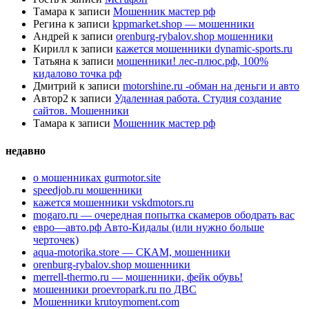
Тамара
к записи
Мошенник мастер рф
Регина
к записи
kppmarket.shop — мошенники
Андрей
к записи
orenburg-rybalov.shop мошенники
Кирилл
к записи
кажется мошенники dynamic-sports.ru
Татьяна
к записи
мошенники! лес-плюс.рф, 100%
кидалово точка рф
Дмитрий
к записи
motorshine.ru -обман на деньги и авто
Автор2
к записи
Удаленная работа. Студия создание
сайтов. Мошенники
Тамара
к записи
Мошенник мастер рф
недавно
о мошенниках gurmotor.site
speedjob.ru мошенники
кажется мошенники vskdmotors.ru
mogaro.ru — очередная попытка скамеров ободрать вас
евро—авто.рф Авто-Кидалы (или нужно больше
черточек)
aqua-motorika.store — СКАМ, мошенники
orenburg-rybalov.shop мошенники
merrell-thermo.ru — мошенники, фейк обувь!
мошенники proevropark.ru по ДВС
Мошенники krutoymoment.com