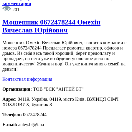
комментария
201
Мошенник 0672478244 Омехін
Вячеслав Юрійович
Мошенник Омехін Вячеслав Юрійович, звонит в компании с
номера 0672478244 Предлагает ремонты квартир, офисов и
домов. Из себя весь такой хороший, берет предоплату и
пропадает, на него уже возбудили уголовное дело по
мошенничеству! Жулик и вор! Он уже кинул много семей на
деньги!
Контактная информация
Организация:
ТОВ "БСК "АНТЕЙ БТ"
Адрес:
04119, Україна, 04119, місто Київ, ВУЛИЦЯ СІМ'Ї
ХОХЛОВИХ, будинок 8
Телефон:
0672478244
E-mail:
antey.bt@i.ua