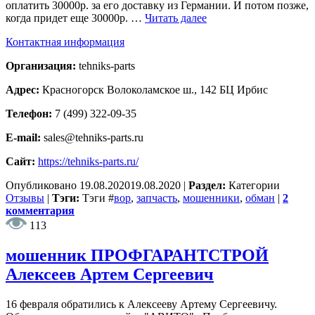
оплатить 30000р. за его доставку из Германии. И потом позже,
когда придет еще 30000р. …
Читать далее
Контактная информация
Организация:
tehniks-parts
Адрес:
Красногорск Волоколамское ш., 142 БЦ Ирбис
Телефон:
7 (499) 322-09-35
E-mail:
sales@tehniks-parts.ru
Сайт:
https://tehniks-parts.ru/
Опубликовано
19.08.2020
19.08.2020
|
Раздел:
Категории
Отзывы
|
Тэги:
Тэги
#
вор
,
запчасть
,
мошенники
,
обман
|
2
комментария
113
мошенник ПРОФГАРАНТСТРОЙ
Алексеев Артем Сергеевич
16 февраля обратились к Алексееву Артему Сергеевичу.