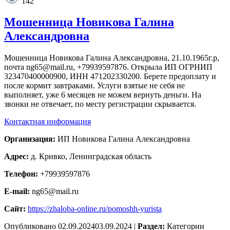
142
Мошенница Новикова Галина
Александровна
Мошенница Новикова Галина Александровна, 21.10.1965г.р,
почта ng65@mail.ru, +79939597876. Открыла ИП ОГРНИП
323470400000900, ИНН 471202330200. Берете предоплату и
после кормит завтраками. Услуги взятые не себя не
выполняет, уже 6 месяцев не можем вернуть деньги. На
звонки не отвечает, по месту регистрации скрывается.
Контактная информация
Организация:
ИП Новикова Галина Александровна
Адрес:
д. Кривко, Ленинградская область
Телефон:
+79939597876
E-mail:
ng65@mail.ru
Сайт:
https://zhaloba-online.ru/pomoshh-yurista
Опубликовано
02.09.2024
03.09.2024
|
Раздел:
Категории