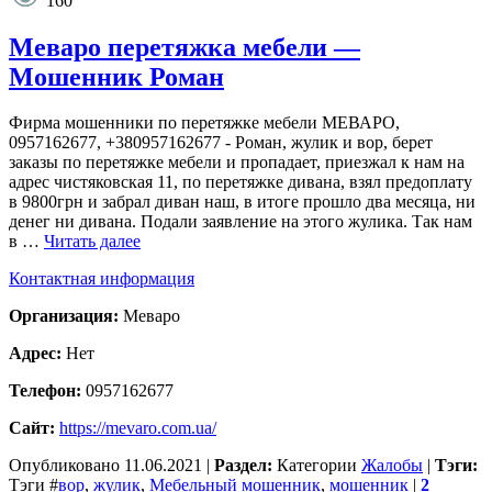
160
Меваро перетяжка мебели —
Мошенник Роман
Фирма мошенники по перетяжке мебели МЕВАРО,
0957162677, +380957162677 - Роман, жулик и вор, берет
заказы по перетяжке мебели и пропадает, приезжал к нам на
адрес чистяковская 11, по перетяжке дивана, взял предоплату
в 9800грн и забрал диван наш, в итоге прошло два месяца, ни
денег ни дивана. Подали заявление на этого жулика. Так нам
в …
Читать далее
Контактная информация
Организация:
Меваро
Адрес:
Нет
Телефон:
0957162677
Сайт:
https://mevaro.com.ua/
Опубликовано
11.06.2021
|
Раздел:
Категории
Жалобы
|
Тэги:
Тэги
#
вор
,
жулик
,
Мебельный мошенник
,
мошенник
|
2