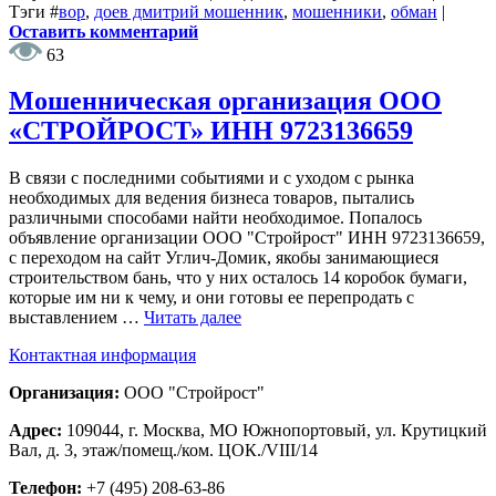
Тэги
#
вор
,
доев дмитрий мошенник
,
мошенники
,
обман
|
Оставить комментарий
63
Мошенническая организация ООО
«СТРОЙРОСТ» ИНН 9723136659
В связи с последними событиями и с уходом с рынка
необходимых для ведения бизнеса товаров, пытались
различными способами найти необходимое. Попалось
объявление организации ООО "Стройрост" ИНН 9723136659,
с переходом на сайт Углич-Домик, якобы занимающиеся
строительством бань, что у них осталось 14 коробок бумаги,
которые им ни к чему, и они готовы ее перепродать с
выставлением …
Читать далее
Контактная информация
Организация:
ООО "Стройрост"
Адрес:
109044, г. Москва, МО Южнопортовый, ул. Крутицкий
Вал, д. 3, этаж/помещ./ком. ЦОК./VIII/14
Телефон:
+7 (495) 208-63-86