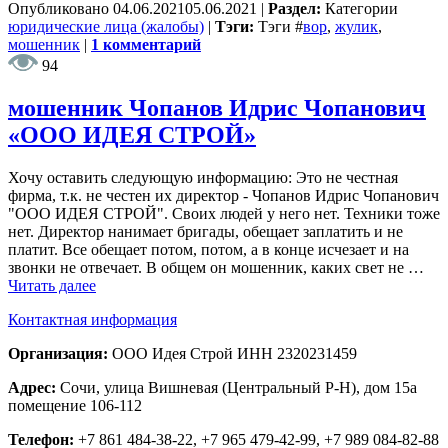
Опубликовано
04.06.2021
05.06.2021
|
Раздел:
Категории
юридические лица (жалобы)
|
Тэги:
Тэги
#
вор
,
жулик
,
мошенник
|
1 комментарий
94
мошенник Чопанов Идрис Чопанович
«ООО ИДЕЯ СТРОЙ»
Хочу оставить следующую информацию: Это не честная
фирма, т.к. не честен их директор - Чопанов Идрис Чопанович
"ООО ИДЕЯ СТРОЙ". Своих людей у него нет. Техники тоже
нет. Директор нанимает бригады, обещает заплатить и не
платит. Все обещает потом, потом, а в конце исчезает и на
звонки не отвечает. В общем он мошенник, каких свет не …
Читать далее
Контактная информация
Организация:
ООО Идея Строй ИНН 2320231459
Адрес:
Сочи, улица Вишневая (Центральный Р-Н), дом 15а
помещение 106-112
Телефон:
+7 861 484-38-22, +7 965 479-42-99, +7 989 084-82-88