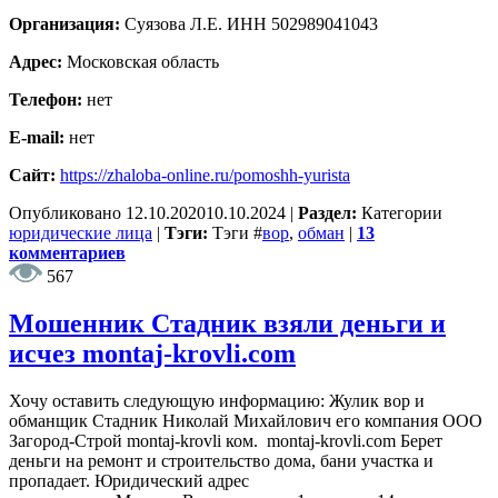
Организация:
Суязова Л.Е. ИНН 502989041043
Адрес:
Московская область
Телефон:
нет
E-mail:
нет
Сайт:
https://zhaloba-online.ru/pomoshh-yurista
Опубликовано
12.10.2020
10.10.2024
|
Раздел:
Категории
юридические лица
|
Тэги:
Тэги
#
вор
,
обман
|
13
комментариев
567
Мошенник Стадник взяли деньги и
исчез montaj-krovli.com
Хочу оставить следующую информацию: Жулик вор и
обманщик Стадник Николай Михайлович его компания ООО
Загород-Строй montaj-krovli ком. montaj-krovli.com Берет
деньги на ремонт и строительство дома, бани участка и
пропадает. Юридический адрес