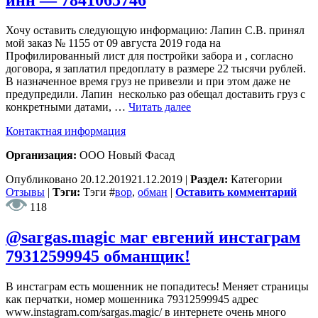
инн — 7841065746
Хочу оставить следующую информацию: Лапин С.В. принял
мой заказ № 1155 от 09 августа 2019 года на
Профилированный лист для постройки забора и , согласно
договора, я заплатил предоплату в размере 22 тысячи рублей.
В назначенное время груз не привезли и при этом даже не
предупредили. Лапин несколько раз обещал доставить груз с
конкретными датами, …
Читать далее
Контактная информация
Организация:
ООО Новый Фасад
Опубликовано
20.12.2019
21.12.2019
|
Раздел:
Категории
Отзывы
|
Тэги:
Тэги
#
вор
,
обман
|
Оставить комментарий
118
@sargas.magic маг евгений инстаграм
79312599945 обманщик!
В инстаграм есть мошенник не попадитесь! Меняет страницы
как перчатки, номер мошенника 79312599945 адрес
www.instagram.com/sargas.magic/ в интернете очень много