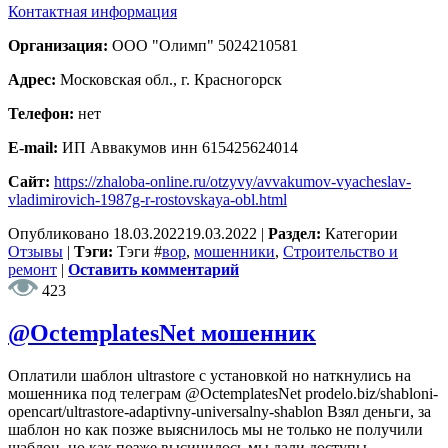
Контактная информация
Организация:
ООО "Олимп" 5024210581
Адрес:
Московская обл., г. Красногорск
Телефон:
нет
E-mail:
ИП Аввакумов инн 615425624014
Сайт:
https://zhaloba-online.ru/otzyvy/avvakumov-vyacheslav-
vladimirovich-1987g-r-rostovskaya-obl.html
Опубликовано
18.03.2022
19.03.2022
|
Раздел:
Категории
Отзывы
|
Тэги:
Тэги
#
вор
,
мошенники
,
Строительство и
ремонт
|
Оставить комментарий
423
@OctemplatesNet мошенник
Оплатили шаблон ultrastore с установкой но наткнулись на
мошенника под телеграм @OctemplatesNet prodelo.biz/shabloni-
opencart/ultrastore-adaptivny-universalny-shablon Взял деньги, за
шаблон но как позже выяснилось мы не только не получили
шаблон, но как позже высинилось мы дали доступы