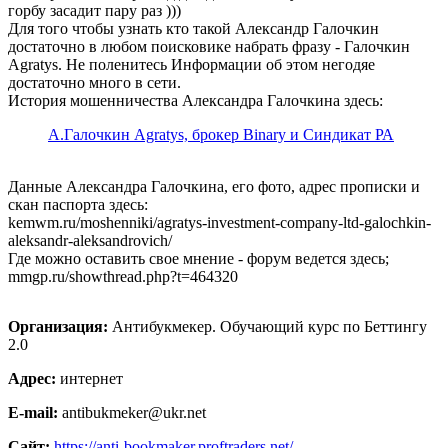
горбу засадит пару раз )))
Для того чтобы узнать кто такой Александр Галочкин
достаточно в любом поисковике набрать фразу - Галочкин
Agratys. Не поленитесь Информации об этом негодяе
достаточно много в сети.
История мошенничества Александра Галочкина здесь:
А.Галочкин Agratys, брокер Binary и Синдикат РА
Данные Александра Галочкина, его фото, адрес прописки и
скан паспорта здесь:
kemwm.ru/moshenniki/agratys-investment-company-ltd-galochkin-
aleksandr-aleksandrovich/
Где можно оставить свое мнение - форум ведется здесь;
mmgp.ru/showthread.php?t=464320
Организация:
Антибукмекер. Обучающий курс по Беттингу
2.0
Адрес:
интернет
E-mail:
antibukmeker@ukr.net
Сайт:
https://anti-bookmaker.proftraders.net/