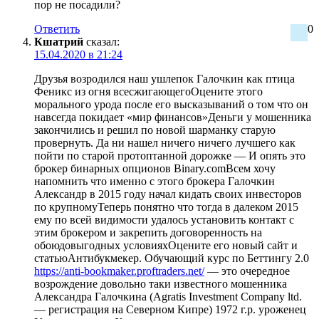
пор не посадили?
Ответить
0
Кшатрий
сказал:
15.04.2020 в 21:24
Друзья возродился наш ушлепок Галочкин как птица
Феникс из огня всесжигающегоОцените этого
морального урода после его высказываний о том что он
навсегда покидает «мир финансов»Деньги у мошенника
закончились и решил по новой шарманку старую
провернуть. Да ни нашел ничего ничего лучшего как
пойти по старой протоптанной дорожке — И опять это
брокер бинарных опционов Binary.comВсем хочу
напомнить что именно с этого брокера Галочкин
Александр в 2015 году начал кидать своих инвесторов
по крупномуТеперь понятно что тогда в далеком 2015
ему по всей видимости удалось установить контакт с
этим брокером и закрепить договоренность на
обоюдовыгодных условияхОцените его новый сайт и
статьюАнтибукмекер. Обучающий курс по Беттингу 2.0
https://anti-bookmaker.proftraders.net/
— это очередное
возрождение довольно таки известного мошенника
Александра Галочкина (Agratis Investment Company ltd.
— регистрация на Северном Кипре) 1972 г.р. уроженец