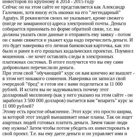
инвесторов по крупному в 2014 - 2015 году
Сейчас он на этом сайте не представляется как Александр
Галочкин, хотя внизу есть иконки на его "легендарный"
Agratys. И реквизитов своих не указывает, кроме свежего
(нигде не замаранного) адреса электронной почты. Деньги
собирается принимать по форме обратной связи, т.е. вы
должны указать свои данные и отправить ему заявку - потом
он с вами свяжется и укажет куда надо перечислить деньги. И
это будет наверняка его личная банковская карточка, как это
было и ранее в его прошлых кидальческих проектах. Поумнел
мошенник - не хочет оставлять следы в электронных
платежных системах. В итоге получится что вы ему сами
добровольно перечислили деньги.
При этом свой "обучающий" курс он вам конечно же вышлет -
в этом нет никакого сомнения. Наверняка он записал свой
очередной "бред" и готов им с вами поделиться за 11 000
рублей. И кстати вы не задумывались почему этот
долларовый миллионер (как у него указано на этом сайте - он
заработал 3 500 000 долларов) пытается вам "впарить" курс за
11 000 рублей?
Этому есть простое объяснение. Этот курс это просто ширма,
за которой этот злодей вынашивает иные планы. Так он ищет
азартных людей готовых платить деньги. Зачем такие люди
ему нужны? Затем чтобы потом убедить их инвестировать в
свой проект. Т.е. вы ему даете деньги и он управляет ими и