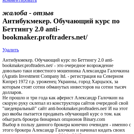
Комментировать
жалоба - отзыв
Антибукмекер. Обучающий курс по
Беттингу 2.0 anti-
bookmaker.proftraders.net/
Удалить
Антибукмекер. Обучающий курс по Беттингу 2.0 anti-
bookmaker.proftraders.net/ - это очередное возрождение
довольно таки известного мошенника Александра Галочкина
(Agratis Investment Company ltd. - регистрация на Северном
Кипре) 1972 г.р. уроженец Украины, город Харцызск, за
которым стоят сотни обманутых инвесторов на сотни тысяч
долларов.
Не прошло и три года как аферист Александр Галочкин на
скорую руку склепал из конструктора сайтов очередной свой
"шедевральный" сайт anti-bookmaker.proftraders.net/ И на этот
раз якобы пытается продавать обучающий курс о том. как
обыграть брокера бинарных опционов Binary.com
Выбор в пользу данного брокера конечно очевиден - именно с
этого брокера Александр Галочкин и начинал кидать своих