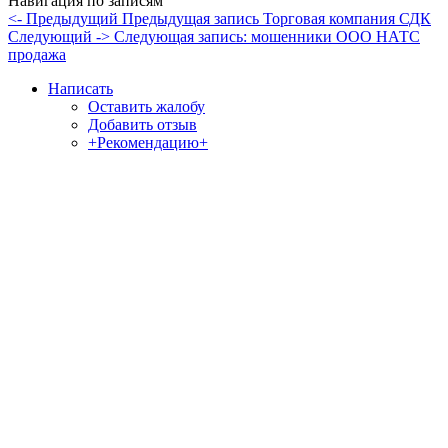
Навигация по записям
<- Предыдущий
Предыдущая запись
Торговая компания СДК
Следующий ->
Следующая запись:
мошенники ООО НАТС
продажа
Написать
Оставить жалобу
Добавить отзыв
+Рекомендацию+
Отзывы и жалобы на сайты, магазины, организации,
учреждения, сервисы и различные структуры.
Комментируйте, помогите людям избежать Ваших ошибок.