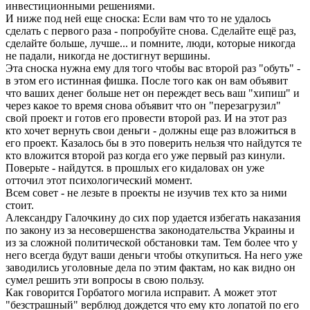
инвестиционными решениями.
И ниже под ней еще сноска: Если вам что то не удалось
сделать с первого раза - попробуйте снова. Сделайте ещё раз,
сделайте больше, лучше... и помните, люди, которые никогда
не падали, никогда не достигнут вершины.
Эта сноска нужна ему для того чтобы вас второй раз "обуть" -
в этом его истинная фишка. После того как он вам объявит
что ваших денег больше нет он переждет весь ваш "хипиш" и
через какое то время снова объявит что он "перезагрузил"
свой проект и готов его провести второй раз. И на этот раз
кто хочет вернуть свои деньги - должны еще раз вложиться в
его проект. Казалось бы в это поверить нельзя что найдутся те
кто вложится второй раз когда его уже первый раз кинули.
Поверьте - найдутся. в прошлых его кидаловах он уже
отточил этот психологический момент.
Всем совет - не лезьте в проекты не изучив тех кто за ними
стоит.
Александру Галочкину до сих пор удается избегать наказания
по закону из за несовершенства законодательства Украины и
из за сложной политической обстановки там. Тем более что у
него всегда будут ваши деньги чтобы откупиться. На него уже
заводились уголовные дела по этим фактам, но как видно он
сумел решить эти вопросы в свою пользу.
Как говорится Горбатого могила исправит. А может этот
"безстрашный" верблюд дождется что ему кто лопатой по его