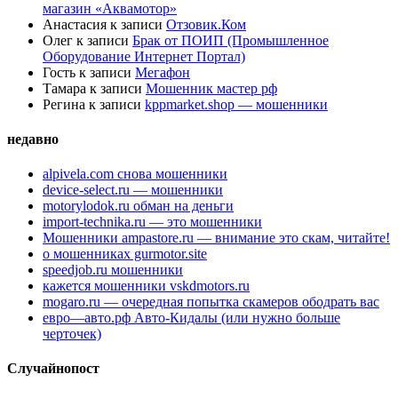
магазин «Аквамотор»
Анастасия
к записи
Отзовик.Ком
Олег
к записи
Брак от ПОИП (Промышленное
Оборудование Интернет Портал)
Гость
к записи
Мегафон
Тамара
к записи
Мошенник мастер рф
Регина
к записи
kppmarket.shop — мошенники
недавно
alpivela.com снова мошенники
device-select.ru — мошенники
motorylodok.ru обман на деньги
import-technika.ru — это мошенники
Мошенники ampastore.ru — внимание это скам, читайте!
о мошенниках gurmotor.site
speedjob.ru мошенники
кажется мошенники vskdmotors.ru
mogaro.ru — очередная попытка скамеров ободрать вас
евро—авто.рф Авто-Кидалы (или нужно больше
черточек)
Случайнопост