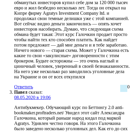
обманутых инвесторов купил себе дом за 120 000 тысяч
евро и жил безбедно несколько лет. Тогда он открыл на
Кипре фирму Agratys Investment Company ltd. и
продолжал свои темные делишки уже с этой компанией.
Вот сейчас видно деньги закончились — опять хочет
инвесторов насобирать. Думаю, что следующая схема
обмана будет такая: Этот курс Галочкин продает просто
чтобы найти тех кто способен платить. Как найдет
потом предложит — дай мне деньги и я тебе заработаю.
Ничего нового — старая схема. Может у Галочкина есть
какие то свои «закулисные» договоренности с этим
брокером. Будьте осторожны — это очень наглый и
циничный человек, уверенный в своей безнаказанности.
На него уже несколько раз заводились уголовные дела
на Украине и он от всех откупился
Ответить
0
Павел
сказал:
08.05.2020 в 19:06
Антибукмекер. Обучающий курс по Беттингу 2.0 anti-
bookmaker.proftraders.net/ Увидел этот сайт Александра
Галочкина, который раньше народ кидал под маркой
Agratys. Удивлен честно говоря. На этого Галочкина
было заведено несколько уголовных дел. Как его до сих