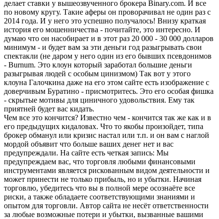
делает ставки у вышеозвученного брокера Binary.com. И все
по новому кругу. Такие аферы он проворачивал не один раз с
2014 года. И у него это успешно получалось! Внизу краткая
история его мошенничества - почитайте, это интересно. И
думаю что он насобирает и в этот раз 20 000 - 30 000 долларов
минимум - и будет вам за эти деньги год разыгрывать свои
спектакли (не даром у него один из его бывших псевдонимов
- Burnum. Это клоун который заработал большие деньги
разыгрывая людей с особым цинизмом) Так вот у этого
клоуна Галочкина даже на его этом сайте есть изображение с
доверчивым Буратино - присмотритесь. Это его особая фишка
- скрытые мотивы для циничного удовольствия. Ему так
приятней будет вас кидать.
Чем все это кончится? Известно чем - кончится так же как и в
его предыдущих кидаловах. Что то якобы произойдет, типа
брокер обманул или кризис настал или т.п. и он вам с наглой
мордой объявит что больше ваших денег нет и вас
предупреждали. На сайте есть четкая запись: Мы
предупреждаем вас, что торговля любыми финансовыми
инструментами является рискованным видом деятельности и
может принести не только прибыль, но и убытки. Начиная
торговлю, убедитесь что вы в полной мере осознаёте все
риски, а также обладаете соответствующими знаниями и
опытом для торговли. Автор сайта не несёт ответственности
за любые возможные потери и убытки, вызванные вашими