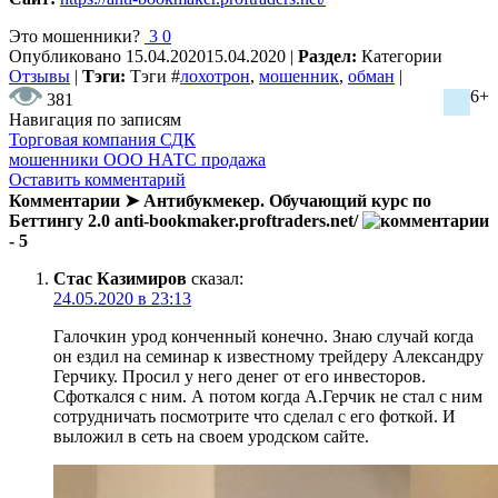
Это мошенники?
3
0
Опубликовано
15.04.2020
15.04.2020
|
Раздел:
Категории
Отзывы
|
Тэги:
Тэги
#
лохотрон
,
мошенник
,
обман
|
6+
381
Навигация по записям
Торговая компания СДК
мошенники ООО НАТС продажа
Оставить комментарий
Комментарии ➤ Антибукмекер. Обучающий курс по
Беттингу 2.0 anti-bookmaker.proftraders.net/
- 5
Стас Казимиров
сказал:
24.05.2020 в 23:13
Галочкин урод конченный конечно. Знаю случай когда
он ездил на семинар к известному трейдеру Александру
Герчику. Просил у него денег от его инвесторов.
Сфоткался с ним. А потом когда А.Герчик не стал с ним
сотрудничать посмотрите что сделал с его фоткой. И
выложил в сеть на своем уродском сайте.