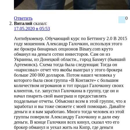
Ответить
0
Виталий
сказал:
17.05.2020 в 05:53
Антибукмекер. Обучающий курс по Беттингу 2.0 В 2015
году мошенник Александр Галочкин, используя этого
же брокера бинарных опционов Binary.com круто
обманул на деньги сотни инвесторов. Сам он из
Украины, из Донецкой области., город Бахмут (бывший
Артемовск). Схема тогда была следующая: Тогда он
«нарисовал» отчет что якобы выиграл у этого брокера
больше 200 000 долларов. Потом нашел человека у
которого была своя группа «В Контакте» с большим
количеством игроманов и тот продал Галочкину своих
клиентов, т.е. запустил Галочкина в группу, где он и
начал пиарить свой выигрыш и предоставлять
поддельные отчеты. Объяснял всем в этой группе, что я
заработал и вы тоже сможете с моей помощью. Давайте
деньги и я вам заработаю. Много тогда человек из этой
группы поверили Александру Галочкину и дали ему
деньги. В конце Галочкин всех кинул, сказал что его
брокер обманул и уехал жить на Кипр, где деньги