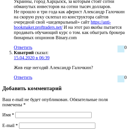
Украины, город Харцызск, за которым стоят сотни
обманутых инвесторов на сотни тысяч долларов.
Не прошло и три года как аферист Александр Галочкин
на скорую руку склепал из конструктора сайтов
очередной свой «шедевральный» сайт
https://anti-
bookmaker.proftraders.net/
И на этот раз якобы пытается
продавать обучающий курс о том. как обыграть брокера
бинарных опционов Binary.com
Ответить
0
Кшатрий
сказал:
15.04.2020 в 06:39
Жив еще негодяй Александр Галочкин?
Ответить
0
Добавить комментарий
Ваш e-mail не будет опубликован.
Обязательные поля
помечены
*
Имя
*
E-mail
*