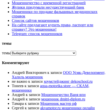
Мошенничество с временной регистрацией
Жулики придумали несуществующий банк
Мошенники по продаже фальшивых медицинских
справок
Список сайтов мошенников
На сайте предлагают купить права, паспорт или
справку? Это мошенники!
Telegram: список мошенников
темы
темы
Комментируют
Андрей Викторович
к записи
ООО Усмк-Девелопмент,
Халиль мошенник
не важно
к записи
хоумстейджинг dekoschool.ru
Тонеев
к записи
aqua-motorika.store — СКАМ,
мошенники
Андрей
к записи
Мошенничество Ваня впн
Андрей
к записи
мошенник dmitri-diplom.ru
Тамара
к записи
Мошенник мастер рф
Сергей
к записи
akvamotor.ru мошенники онлайн