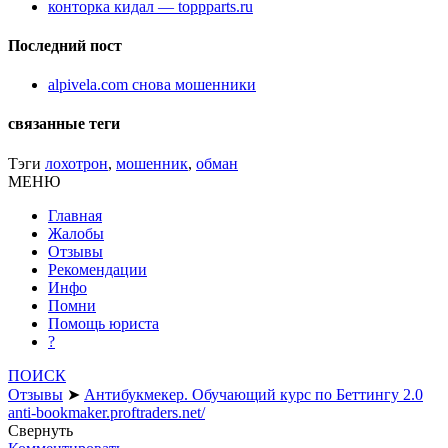
конторка кидал — toppparts.ru
Последний пост
alpivela.com снова мошенники
связанные теги
Тэги
лохотрон
,
мошенник
,
обман
МЕНЮ
Главная
Жалобы
Отзывы
Рекомендации
Инфо
Помни
Помощь юриста
?
ПОИСК
Отзывы
➤
Антибукмекер. Обучающий курс по Беттингу 2.0
anti-bookmaker.proftraders.net/
Свернуть