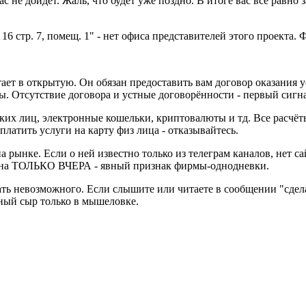
вас не дойдет. Жаль, что будет уже поздно. В итоге вас все рав
 16 стр. 7, помещ. 1" - нет офиса представителей этого проекта
ет в открытую. Он обязан предоставить вам договор оказания у
ы. Отсутствие договора и устные договорённости - первый сигн
ских лиц, электронные кошельки, криптовалюты и тд. Все расчё
латить услуги на карту физ лица - отказывайтесь.
 на рынке. Если о ней известно только из телеграм каналов, нет 
вана ТОЛЬКО ВЧЕРА - явный признак фирмы-однодневки.
щать невозможного. Если слышите или читаете в сообщении "сдела
тный сыр только в мышеловке.