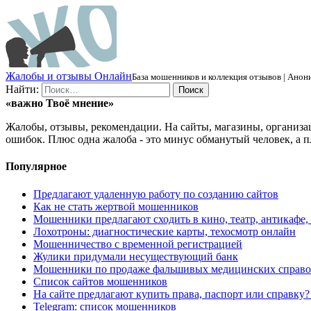
Ж
алобы и отзывы
О
нлайн
База мошенников и коллекция отзывов | Анони
Найти:
«важно
Твоё
мнение»
Жалобы, отзывы, рекомендации. На сайты, магазины, организа
ошибок. Плюс одна жалоба - это минус обманутый человек, а п
Популярное
Предлагают удаленную работу по созданию сайтов
Как не стать жертвой мошенников
Мошенники предлагают сходить в кино, театр, антикафе,
Лохотроны: диагностические карты, техосмотр онлайн
Мошенничество с временной регистрацией
Жулики придумали несуществующий банк
Мошенники по продаже фальшивых медицинских справо
Список сайтов мошенников
На сайте предлагают купить права, паспорт или справку
Telegram: список мошенников