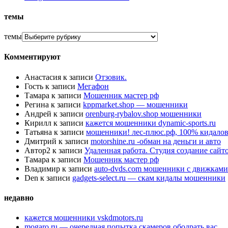
темы
темы
Комментируют
Анастасия
к записи
Отзовик.
Гость
к записи
Мегафон
Тамара
к записи
Мошенник мастер рф
Регина
к записи
kppmarket.shop — мошенники
Андрей
к записи
orenburg-rybalov.shop мошенники
Кирилл
к записи
кажется мошенники dynamic-sports.ru
Татьяна
к записи
мошенники! лес-плюс.рф, 100% кидалов
Дмитрий
к записи
motorshine.ru -обман на деньги и авто
Автор2
к записи
Удаленная работа. Студия создание сай
Тамара
к записи
Мошенник мастер рф
Владимир
к записи
auto-dvds.com мошенники с движками
Den
к записи
gadgets-select.ru — скам кидалы мошенники
недавно
кажется мошенники vskdmotors.ru
mogaro.ru — очередная попытка скамеров ободрать вас