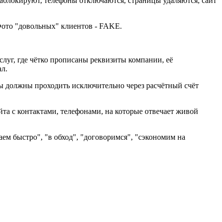
но заблокируют, телефоны отключаются, страницы удаляются, сайт
. Фото "довольных" клиентов - FAKE.
слуг, где чётко прописаны реквизиты компании, её
ал.
ты должны проходить исключительно через расчётный счёт
сайта с контактами, телефонами, на которые отвечает живой
ем быстро", "в обход", "договоримся", "сэкономим на