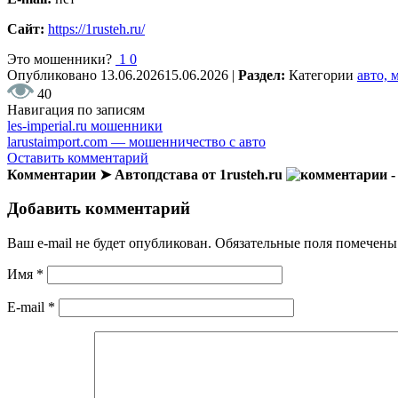
Сайт:
https://1rusteh.ru/
Это мошенники?
1
0
Опубликовано
13.06.2026
15.06.2026
|
Раздел:
Категории
авто, 
40
Навигация по записям
les-imperial.ru мошенники
larustaimport.com — мошенничество с авто
Оставить комментарий
Комментарии ➤ Автопдстава от 1rusteh.ru
-
Добавить комментарий
Ваш e-mail не будет опубликован.
Обязательные поля помечен
Имя
*
E-mail
*