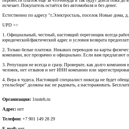
перевести платеж еще за что-нибудь и так будут доить пока до 
исчезает. Покупатель остаётся без автомобиля и без денег.
Естественно по адресу "г.Электросталь, поселок Новые дома, д.
UPD >>
1. Официальный, честный, настоящий перегонщик всегда работа
юридический/фактический адрес и условия возврата предоплат
2. Только белые платежи. Никаких переводов на карты физиче
компании, все прозрачно и официально. Если вам предлагают оп
3. Репутация не всегда и сразу. Проверьте, как долго компания
человек, нет отзывов и нет ИНН компании или зарегистриро
4. Вера в чудеса. Настоящий специалист никогда не будет обе
утильсборе" должны вас не радовать, а настораживать. Беспла
Организация:
1rusteh.ru
Адрес:
нет
Телефон:
+7 901 149 28 29
E-mail:
нет