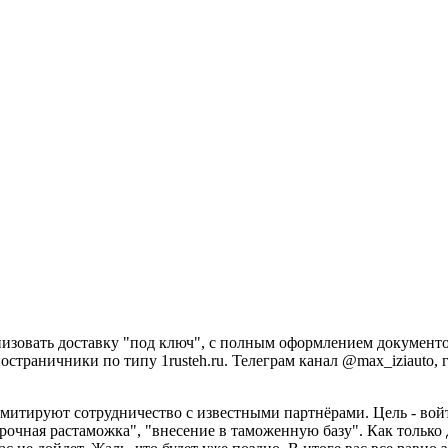
зовать доставку "под ключ", с полным оформлением документов
страничники по типу 1rusteh.ru. Телеграм канал @max_iziauto, г
имитируют сотрудничество с известными партнёрами. Цель - войт
очная растаможка", "внесение в таможенную базу". Как только д