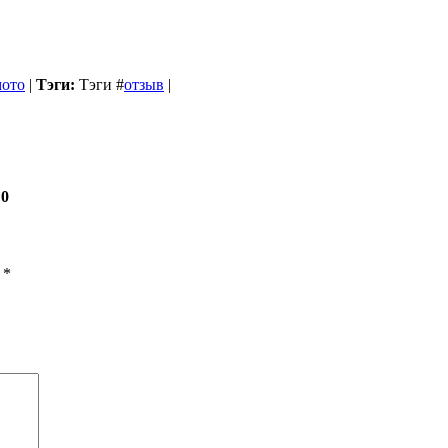
мото
|
Тэги:
Тэги
#
отзыв
|
 0
ы
*