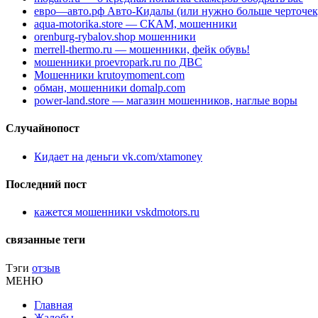
евро—авто.рф Авто-Кидалы (или нужно больше черточек
aqua-motorika.store — СКАМ, мошенники
orenburg-rybalov.shop мошенники
merrell-thermo.ru — мошенники, фейк обувь!
мошенники proevropark.ru по ДВС
Мошенники krutoymoment.com
обман, мошенники domalp.com
power-land.store — магазин мошенников, наглые воры
Случайнопост
Кидает на деньги vk.com/xtamoney
Последний пост
кажется мошенники vskdmotors.ru
связанные теги
Тэги
отзыв
МЕНЮ
Главная
Жалобы