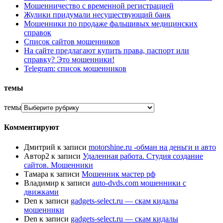
Мошенничество с временной регистрацией
Жулики придумали несуществующий банк
Мошенники по продаже фальшивых медицинских
справок
Список сайтов мошенников
На сайте предлагают купить права, паспорт или
справку? Это мошенники!
Telegram: список мошенников
темы
темы
Комментируют
Дмитрий
к записи
motorshine.ru -обман на деньги и авто
Автор2
к записи
Удаленная работа. Студия создание
сайтов. Мошенники
Тамара
к записи
Мошенник мастер рф
Владимир
к записи
auto-dvds.com мошенники с
движками
Den
к записи
gadgets-select.ru — скам кидалы
мошенники
Den
к записи
gadgets-select.ru — скам кидалы