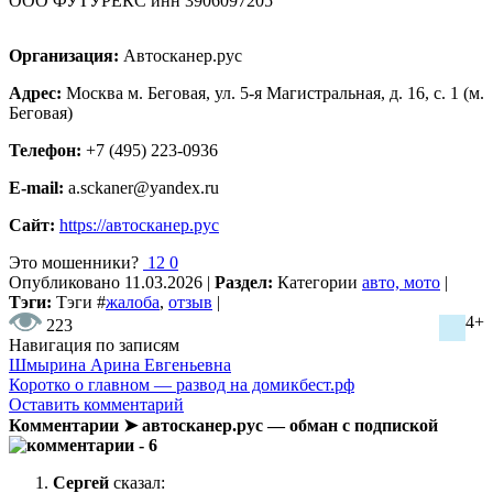
ООО ФУТУРЕКС инн 3906097205
Организация:
Автосканер.рус
Адрес:
Москва м. Беговая, ул. 5-я Магистральная, д. 16, с. 1 (м.
Беговая)
Телефон:
+7 (495) 223-0936
E-mail:
a.sckaner@yandex.ru
Сайт:
https://автосканер.рус
Это мошенники?
12
0
Опубликовано
11.03.2026
|
Раздел:
Категории
авто, мото
|
Тэги:
Тэги
#
жалоба
,
отзыв
|
4+
223
Навигация по записям
Шмырина Арина Евгеньевна
Коротко о главном — развод на домикбест.рф
Оставить комментарий
Комментарии ➤ автосканер.рус — обман с подпиской
- 6
Сергей
сказал: