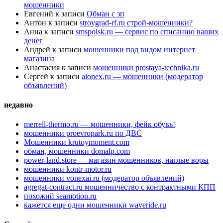
мошенники
Евгений
к записи
Обман с зп
Антон
к записи
stroygrad-rf.ru строй-мошенники?
Анна
к записи
smspoisk.ru — сервис по списанию ваших
денег
Андрей
к записи
мошенники под видом интернет
магазина
Анастасия
к записи
мошенники prostaya-technika.ru
Сергей
к записи
aionex.ru — мошенники (модератор
объявлений)
недавно
merrell-thermo.ru — мошенники, фейк обувь!
мошенники proevropark.ru по ДВС
Мошенники krutoymoment.com
обман, мошенники domalp.com
power-land.store — магазин мошенников, наглые воры
мошенники kontr-motor.ru
мошенники vonexai.ru (модератор объявлений)
agregat-contract.ru мошенничество с контрактными КПП
похожий seamotion.ru
кажется еще одни мошенники waveride.ru