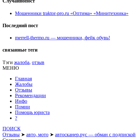
Случайнопост
Мошенники traktor-pro.ru «Оптима» «Минитехника»
Последний пост
merrell-thermo.ru — мошенники, фейк обувь!
связанные теги
Тэги
жалоба
,
отзыв
МЕНЮ
Главная
Жалобы
Отзывы
Рекомендации
Инфо
Помни
Помощь юриста
?
ПОИСК
Отзывы
➤
авто, мото
➤
автосканер.рус — обман с подпиской