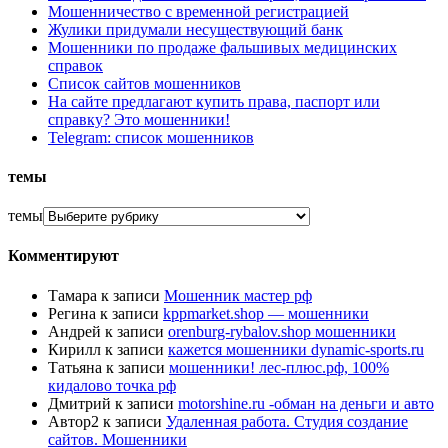
Мошенничество с временной регистрацией
Жулики придумали несуществующий банк
Мошенники по продаже фальшивых медицинских
справок
Список сайтов мошенников
На сайте предлагают купить права, паспорт или
справку? Это мошенники!
Telegram: список мошенников
темы
темы
Комментируют
Тамара
к записи
Мошенник мастер рф
Регина
к записи
kppmarket.shop — мошенники
Андрей
к записи
orenburg-rybalov.shop мошенники
Кирилл
к записи
кажется мошенники dynamic-sports.ru
Татьяна
к записи
мошенники! лес-плюс.рф, 100%
кидалово точка рф
Дмитрий
к записи
motorshine.ru -обман на деньги и авто
Автор2
к записи
Удаленная работа. Студия создание
сайтов. Мошенники