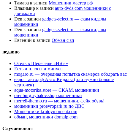
Тамара
к записи
Мошенник мастер рф
Владимир
к записи
auto-dvds.com мошенники с
движками
Den
к записи
gadgets-select.ru — скам кидалы
мошенники
Den
к записи
gadgets-select.ru — скам кидалы
мошенники
Евгений
к записи
Обман с зп
недавно
Отель в Шерегеше «Изба»
Есть и плюсы и минусы
mogaro.ru — очередная попытка скамеров ободрать вас
евро—авто.рф Авто-Кидалы (или нужно больше
черточек)
aqua-motorika.store — СКАМ, мошенники
orenburg-rybalov.shop мошенники
merrell-thermo.ru — мошенники, фейк обувь!
мошенники proevropark.ru по ДВС
Мошенники krutoymoment.com
обман, мошенники domalp.com
Случайнопост