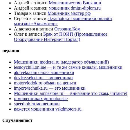
Андрей
к записи
Мошенничество Ваня впн
Андрей
к записи
мошенник dmitri-diplom.ru
Тамара
к записи
Мошенник мастер рф
Сергей
к записи
akvamotor.ru мошенники онлайн
магазин «Аквамотор»
Анастасия
к записи
Отзовик.Ком
Олег
к записи
Брак от ПОИП (Промышленное
Оборудование Интернет Портал)
недавно
Мошенники moderai.ru (модератор объявлений)
lesnoychill.online — и те же самые кидалы, мошенники
alpivela.com снова мошенники
device-select.ru — мошенники
motorylodok.ru обман на деньги
import-technika.ru — это мошенники
Мошенники ampastore.ru — внимание это скам, читайте!
о мошенниках gurmotor.site
speedjob.ru мошенники
кажется мошенники vskdmotors.ru
Случайнопост