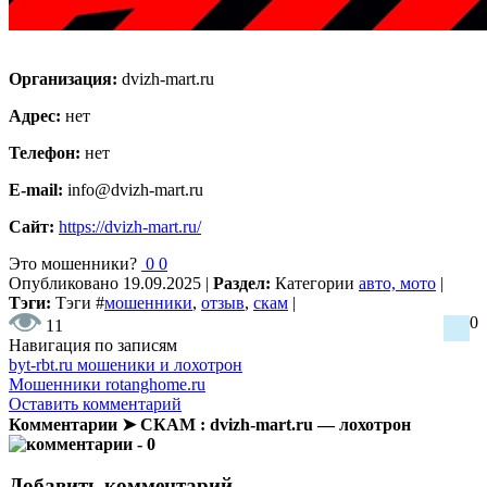
Организация:
dvizh-mart.ru
Адрес:
нет
Телефон:
нет
E-mail:
info@dvizh-mart.ru
Сайт:
https://dvizh-mart.ru/
Это мошенники?
0
0
Опубликовано
19.09.2025
|
Раздел:
Категории
авто, мото
|
Тэги:
Тэги
#
мошенники
,
отзыв
,
скам
|
0
11
Навигация по записям
byt-rbt.ru мошеники и лохотрон
Мошенники rotanghome.ru
Оставить комментарий
Комментарии ➤ СКАМ : dvizh-mart.ru — лохотрон
- 0
Добавить комментарий