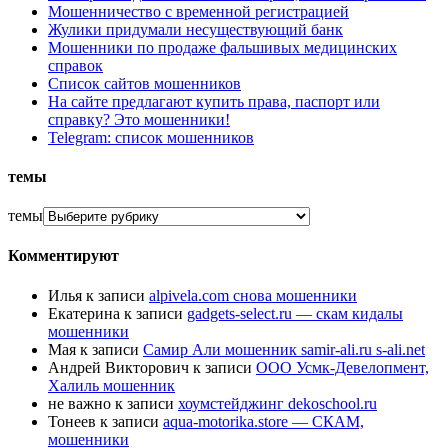
Мошенничество с временной регистрацией
Жулики придумали несуществующий банк
Мошенники по продаже фальшивых медицинских
справок
Список сайтов мошенников
На сайте предлагают купить права, паспорт или
справку? Это мошенники!
Telegram: список мошенников
темы
темы
Комментируют
Илья
к записи
alpivela.com снова мошенники
Екатерина
к записи
gadgets-select.ru — скам кидалы
мошенники
Мая
к записи
Самир Али мошенник samir-ali.ru s-ali.net
Андрей Викторович
к записи
ООО Усмк-Девелопмент,
Халиль мошенник
не важно
к записи
хоумстейджинг dekoschool.ru
Тонеев
к записи
aqua-motorika.store — СКАМ,
мошенники