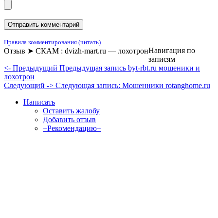
Правила комментирования (читать)
Навигация по
Отзыв ➤ СКАМ : dvizh-mart.ru — лохотрон
записям
<- Предыдущий
Предыдущая запись
byt-rbt.ru мошеники и
лохотрон
Следующий ->
Следующая запись:
Мошенники rotanghome.ru
Написать
Оставить жалобу
Добавить отзыв
+Рекомендацию+
Отзывы и жалобы на сайты, магазины, организации,
учреждения, сервисы и различные структуры.
Комментируйте, помогите людям избежать Ваших ошибок.