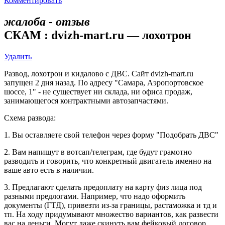
Комментировать
жалоба - отзыв
СКАМ : dvizh-mart.ru — лохотрон
Удалить
Развод, лохотрон и кидалово с ДВС. Сайт dvizh-mart.ru
запущен 2 дня назад. По адресу "Самара, Аэропортовское
шоссе, 1" - не существует ни склада, ни офиса продаж,
занимающегося контрактными автозапчастями.
Схема развода:
1. Вы оставляете свой телефон через форму "Подобрать ДВС"
2. Вам напишут в вотсап/телеграм, где будут грамотно
разводить и говорить, что конкретный двигатель именно на
ваше авто есть в наличии.
3. Предлагают сделать предоплату на карту физ лица под
разными предлогами. Например, что надо оформить
документы (ГТД), привезти из-за границы, растаможка и тд и
тп. На ходу придумывают множество вариантов, как развести
вас на деньги. Могут даже скинуть вам фейковый договор.