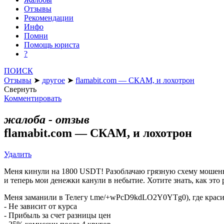
Отзывы
Рекомендации
Инфо
Помни
Помощь юриста
?
ПОИСК
Отзывы
➤
другое
➤
flamabit.com — СКАМ, и лохотрон
Свернуть
Комментировать
жалоба - отзыв
flamabit.com — СКАМ, и лохотрон
Удалить
Меня кинули на 1800 USDT! Разоблачаю грязную схему мошенни
и теперь мои денежки канули в небытие. Хотите знать, как это
Меня заманили в Телегу t.me/+wPcD9kdLO2Y0YTg0), где краси
- Не зависит от курса
- Прибыль за счет разницы цен