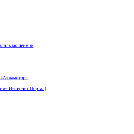
алиль мошенник
и
н «Аквамотор»
ние Интернет Портал)