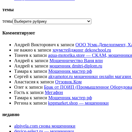
темы
темы
Комментируют
Андрей Викторович
к записи
ООО Усмк-Девелопмент, Х
не важно
к записи
хоумстейджинг dekoschool.ru
Тонеев
к записи
aqua-motorika.store — СКАМ, мошенник
Андрей
к записи
Мошенничество Ваня впн
Андрей
к записи
мошенник dmitri-diplom.ru
Тамара
к записи
Мошенник мастер рф
Сергей
к записи
akvamotor.ru мошенники онлайн магази
Анастасия
к записи
Отзовик.Ком
Олег
к записи
Брак от ПОИП (Промышленное Оборудова
Гость
к записи
Мегафон
Тамара
к записи
Мошенник мастер рф
Регина
к записи
kppmarket.shop — мошенники
недавно
alpivela.com снова мошенники
device-select.ru — мошенники