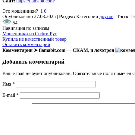
Сайт:
https://flamabit.com/
Это мошенники?
1
0
Опубликовано
27.03.2025
|
Раздел:
Категории
другое
|
Тэги:
Т
54
Навигация по записям
Мошенники из Софти Рус
Купила не качественный товар
Оставить комментарий
Комментарии ➤ flamabit.com — СКАМ, и лохотрон
Добавить комментарий
Ваш e-mail не будет опубликован.
Обязательные поля помечен
Имя
*
E-mail
*