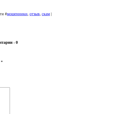
эги
#
мошенники
,
отзыв
,
скам
|
- 0
ы
*