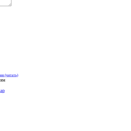
я (читать)
сям
вар
зации, учреждения, сервисы и различные структуры. Комментир