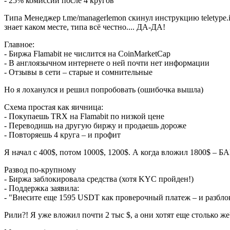
- 25% комиссии после 4 кругов
Типа Менеджер t.me/managerlemon скинул инструкцию teletype.in/
знает каком месте, типа всё честно.... ДА-ДА!
Главное:
- Биржа Flamabit не числится на CoinMarketCap
- В англоязычном интернете о ней почти нет информации
- Отзывы в сети – старые и сомнительные
Но я лоханулся и решил попробовать (ошибочка вышла)
Схема простая как яичница:
- Покупаешь TRX на Flamabit по низкой цене
- Переводишь на другую биржу и продаешь дороже
- Повторяешь 4 круга – и профит
Я начал с 400$, потом 1000$, 1200$. А когда вложил 1800$ – Б
Развод по-крупному
- Биржа заблокировала средства (хотя KYC пройден!)
- Поддержка заявила:
- "Внесите еще 1595 USDT как проверочный платеж – и разбл
Рили?! Я уже вложил почти 2 тыс $, а они хотят еще столько же