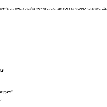
@arbitragecryptos/newqv-usdt-trx, где все выглядело логично. Да
АМ!
окируем"
?