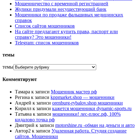
Мошенничество с временной регистрацией
Жулики придумали несуществующий банк
Мошенники по продаже фальшивых медицинских
справок
Список сайтов мошенников
На сайте предлагают купить права, паспорт или
справку? Это мошенники!
Telegram: список мошенников
темы
темы
Комментируют
Тамара
к записи
Мошенник мастер рф
Регина
к записи
kppmarket.shop — мошенники
Андрей
к записи
orenburg-rybalov.shop мошенники
Кирилл
к записи
кажется мошенники dynamic-sports.ru
Татьяна
к записи
мошенники! лес-плюс.рф, 100%
кидалово точка рф
Дмитрий
к записи
motorshine.ru -обман на деньги и авто
Автор2
к записи
Удаленная работа. Студия создание
сайтов. Мошенники