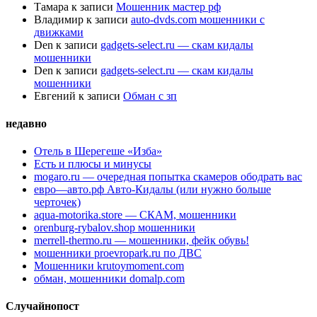
Тамара
к записи
Мошенник мастер рф
Владимир
к записи
auto-dvds.com мошенники с
движками
Den
к записи
gadgets-select.ru — скам кидалы
мошенники
Den
к записи
gadgets-select.ru — скам кидалы
мошенники
Евгений
к записи
Обман с зп
недавно
Отель в Шерегеше «Изба»
Есть и плюсы и минусы
mogaro.ru — очередная попытка скамеров ободрать вас
евро—авто.рф Авто-Кидалы (или нужно больше
черточек)
aqua-motorika.store — СКАМ, мошенники
orenburg-rybalov.shop мошенники
merrell-thermo.ru — мошенники, фейк обувь!
мошенники proevropark.ru по ДВС
Мошенники krutoymoment.com
обман, мошенники domalp.com
Случайнопост