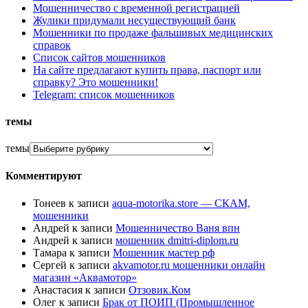
Мошенничество с временной регистрацией
Жулики придумали несуществующий банк
Мошенники по продаже фальшивых медицинских
справок
Список сайтов мошенников
На сайте предлагают купить права, паспорт или
справку? Это мошенники!
Telegram: список мошенников
темы
темы
Комментируют
Тонеев
к записи
aqua-motorika.store — СКАМ,
мошенники
Андрей
к записи
Мошенничество Ваня впн
Андрей
к записи
мошенник dmitri-diplom.ru
Тамара
к записи
Мошенник мастер рф
Сергей
к записи
akvamotor.ru мошенники онлайн
магазин «Аквамотор»
Анастасия
к записи
Отзовик.Ком
Олег
к записи
Брак от ПОИП (Промышленное