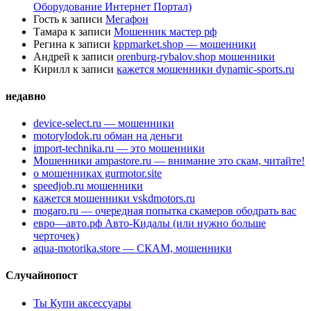
Оборудование Интернет Портал)
Гость
к записи
Мегафон
Тамара
к записи
Мошенник мастер рф
Регина
к записи
kppmarket.shop — мошенники
Андрей
к записи
orenburg-rybalov.shop мошенники
Кирилл
к записи
кажется мошенники dynamic-sports.ru
недавно
device-select.ru — мошенники
motorylodok.ru обман на деньги
import-technika.ru — это мошенники
Мошенники ampastore.ru — внимание это скам, читайте!
о мошенниках gurmotor.site
speedjob.ru мошенники
кажется мошенники vskdmotors.ru
mogaro.ru — очередная попытка скамеров ободрать вас
евро—авто.рф Авто-Кидалы (или нужно больше
черточек)
aqua-motorika.store — СКАМ, мошенники
Случайнопост
Ты Купи аксессуары