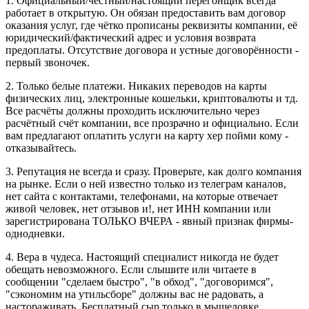
1. Официальный/честный/настоящий перегонщик всегда
работает в открытую. Он обязан предоставить вам договор
оказания услуг, где чётко прописаны реквизиты компании, её
юридический/фактический адрес и условия возврата
предоплаты. Отсутствие договора и устные договорённости -
первый звоночек.
2. Только белые платежи. Никаких переводов на карты
физических лиц, электронные кошельки, криптовалюты и тд.
Все расчёты должны проходить исключительно через
расчётный счёт компании, все прозрачно и официально. Если
вам предлагают оплатить услуги на карту хер пойми кому -
отказывайтесь.
3. Репутация не всегда и сразу. Проверьте, как долго компания
на рынке. Если о ней известно только из телеграм каналов,
нет сайта с контактами, телефонами, на которые отвечает
живой человек, нет отзывов и!, нет ИНН компании или
зарегистрирована ТОЛЬКО ВЧЕРА - явный признак фирмы-
однодневки.
4. Вера в чудеса. Настоящий специалист никогда не будет
обещать невозможного. Если слышите или читаете в
сообщении "сделаем быстро", "в обход", "договоримся",
"сэкономим на утильсборе" должны вас не радовать, а
настораживать. Бесплатный сыр только в мышеловке.