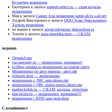
Кухарчик мошенник
Екатерина
к записи
gadgets-select.ru — скам кидалы
мошенники
Мая
к записи
Самир Али мошенник samir-ali.ru s-ali.net
Андрей Викторович
к записи
ООО Усмк-Девелопмент,
Халиль мошенник
не важно
к записи
хоумстейджинг dekoschool.ru
Тонеев
к записи
aqua-motorika.store — СКАМ,
мошенники
недавно
ЛечимАлко
vse-agregaty.ru — мошенники, внимание!
ecoflow-russian.ru мошенники на новом сайте
Мошенники по авто европа—авто.рф
velotorg.store — мошенники
мошенники с ДВС auto-donor.site
мошенники с ДВС motor-resurs.clients.site
market-lodok.ru — СКАМ, кидалы, лохотрон
kpp-sector.ru — мошенники, внимание!!!
мошенники с КПП auto-gear.shop
Случайнопост