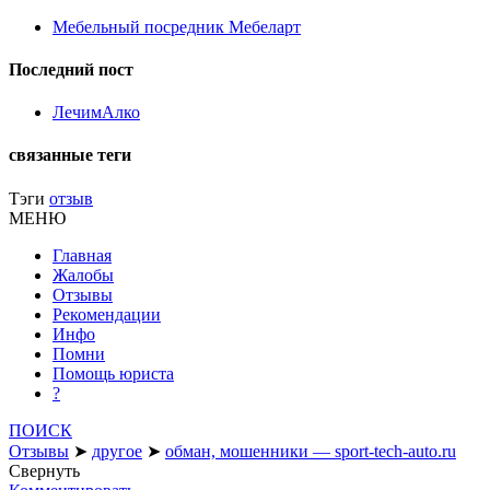
Мебельный посредник Мебеларт
Последний пост
ЛечимАлко
связанные теги
Тэги
отзыв
МЕНЮ
Главная
Жалобы
Отзывы
Рекомендации
Инфо
Помни
Помощь юриста
?
ПОИСК
Отзывы
➤
другое
➤
обман, мошенники — sport-tech-auto.ru
Свернуть