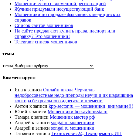
Мошенничество с временной регистрацией
Жулики придумали несуществующий банк
Мошенники по продаже фальшивых медицинских
справок
Список сайтов мошенников
На сайте предлагают купить права, паспорт или
справку? Это мошенники!
Telegram: список мошенников
темы
темы
Комментируют
Яна
к записи
Онлайн школа Черчилль
недобросовестные недо-преподы неучи и их шарашкина
контора без реального адресата и племени
Антон
к записи
kpp-sector.ru — мошенники, внимание!!!
Юрий
к записи
Мошенники bossavtorussia.ru
Тамара
к записи
Мошенник мастер рф
Андрей
к записи
songai.ru мошенники
Андрей
к записи
songai.ru мошенники
Татьяна
к записи
Техносервис24, Техноремонт, ИП