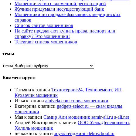
Мошенничество с временной регистрацией
Жулики придумали несуществующий банк
Мошенники по продаже фальшивых медицинских
справок
Список сайтов мошенников
На сайте предлагают купить права, паспорт или
справку? Это мошенники!
Telegram: список мошенников
темы
темы
Комментируют
Татьяна
к записи
Техносервис24, Техноремонт, ИП
Кухарчик мошенник
Илья
к записи
alpivela.com снова мошенники
Екатерина
к записи
gadgets-select.ru — скам кидалы
мошенники
Мая
к записи
Самир Али мошенник samir-ali.ru s-ali.net
Андрей Викторович
к записи
ООО Усмк-Девелопмент,
Халиль мошенник
не важно
к записи
хоумстейджинг dekoschool.ru