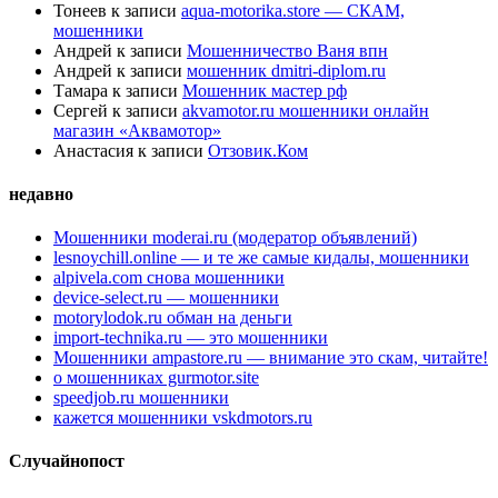
Тонеев
к записи
aqua-motorika.store — СКАМ,
мошенники
Андрей
к записи
Мошенничество Ваня впн
Андрей
к записи
мошенник dmitri-diplom.ru
Тамара
к записи
Мошенник мастер рф
Сергей
к записи
akvamotor.ru мошенники онлайн
магазин «Аквамотор»
Анастасия
к записи
Отзовик.Ком
недавно
Мошенники moderai.ru (модератор объявлений)
lesnoychill.online — и те же самые кидалы, мошенники
alpivela.com снова мошенники
device-select.ru — мошенники
motorylodok.ru обман на деньги
import-technika.ru — это мошенники
Мошенники ampastore.ru — внимание это скам, читайте!
о мошенниках gurmotor.site
speedjob.ru мошенники
кажется мошенники vskdmotors.ru
Случайнопост