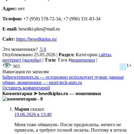
Адрес:
нет
Телефон:
+7 (958) 578-72-34, +7 (996) 331-83-34
E-mail:
besedki-plus@mail.ru
Сайт:
https://besedkiplus.ru/
Это мошенники?
5
0
Опубликовано
25.05.2026
|
Раздел:
Категории
сайты,
интернет (жалобы)
|
Тэги:
Тэги
#
мошенники
|
1+
303
Навигация по записям
fullpowermotors.ru — осторожно используют чужие данные
обман, мошенники — sport-tech-auto.ru
Оставить комментарий
Комментарии ➤ besedkiplus.ru — мошенники
- 8
Мария
сказал:
19.06.2026 в 13:40
Меня тоже обманули- После предоплаты, ничего не
привезли, а требуют полной оплаты. Поэтому я хотела