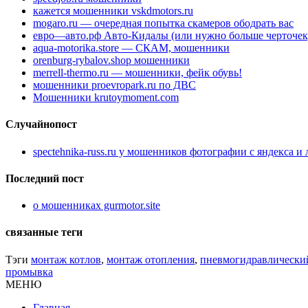
кажется мошенники vskdmotors.ru
mogaro.ru — очередная попытка скамеров ободрать вас
евро—авто.рф Авто-Кидалы (или нужно больше черточек
aqua-motorika.store — СКАМ, мошенники
orenburg-rybalov.shop мошенники
merrell-thermo.ru — мошенники, фейк обувь!
мошенники proevropark.ru по ДВС
Мошенники krutoymoment.com
Случайнопост
spectehnika-russ.ru у мошенников фотографии с яндекса и
Последний пост
о мошенниках gurmotor.site
связанные теги
Тэги
монтаж котлов
,
монтаж отопления
,
пневмогидравлически
промывка
МЕНЮ
Главная