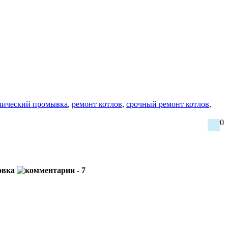
лический промывка
,
ремонт котлов
,
срочный ремонт котлов
,
0
товка
- 7