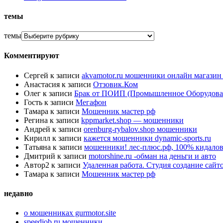
темы
темы
Комментируют
Сергей
к записи
akvamotor.ru мошенники онлайн магази
Анастасия
к записи
Отзовик.Ком
Олег
к записи
Брак от ПОИП (Промышленное Оборудова
Гость
к записи
Мегафон
Тамара
к записи
Мошенник мастер рф
Регина
к записи
kppmarket.shop — мошенники
Андрей
к записи
orenburg-rybalov.shop мошенники
Кирилл
к записи
кажется мошенники dynamic-sports.ru
Татьяна
к записи
мошенники! лес-плюс.рф, 100% кидалов
Дмитрий
к записи
motorshine.ru -обман на деньги и авто
Автор2
к записи
Удаленная работа. Студия создание сай
Тамара
к записи
Мошенник мастер рф
недавно
о мошенниках gurmotor.site
speedjob.ru мошенники