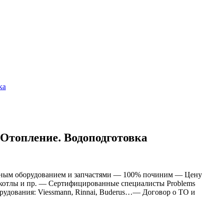
ка
 Отопление. Водоподготовка
льным оборудованием и запчастями — 100% починим — Цену
 котлы и пр. — Сертифицированные cпециалисты Problems
удования: Viessmann, Rinnai, Buderus…— Договор о ТО и