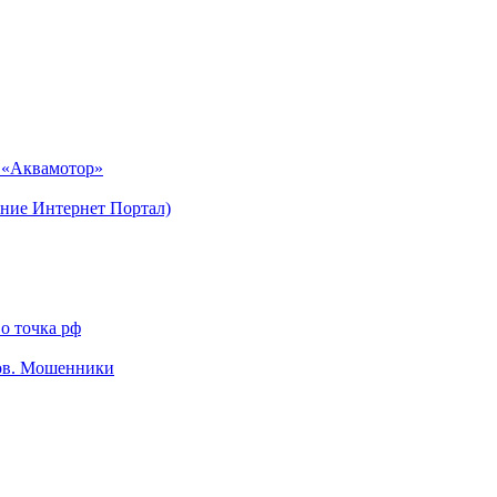
н «Аквамотор»
ние Интернет Портал)
о точка рф
тов. Мошенники