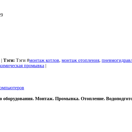
29
|
Тэги:
Тэги
#
монтаж котлов
,
монтаж отопления
,
пневмогидрав
химическая промывка
|
 компьютеров
го оборудования. Монтаж. Промывка. Отопление. Водоподго