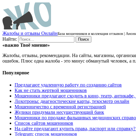
Ж
алобы и отзывы
О
нлайн
База мошенников и коллекция отзывов | Анони
Найти:
«важно
Твоё
мнение»
Жалобы, отзывы, рекомендации. На сайты, магазины, организа
ошибок. Плюс одна жалоба - это минус обманутый человек, а п
Популярное
Предлагают удаленную работу по созданию сайтов
Как не стать жертвой мошенников
Мошенники предлагают сходить в кино, театр, антикафе,
Лохотроны: диагностические карты, техосмотр онлайн
Мошенничество с временной регистрацией
Жулики придумали несуществующий банк
Мошенники по продаже фальшивых медицинских справо
Список сайтов мошенников
На сайте предлагают купить права, паспорт или справку
Telegram: список мошенников