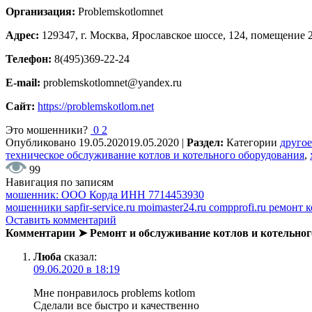
Организация:
Problemskotlomnet
Адрес:
129347, г. Москва, Ярославское шоссе, 124, помещение 
Телефон:
8(495)369-22-24
E-mail:
problemskotlomnet@yandex.ru
Сайт:
https://problemskotlom.net
Это мошенники?
0
2
Опубликовано
19.05.2020
19.05.2020
|
Раздел:
Категории
другое
техническое обслуживание котлов и котельного оборудования
,
99
Навигация по записям
мошенник: ООО Корда ИНН 7714453930
мошенники sapfir-service.ru moimaster24.ru compprofi.ru ремонт
Оставить комментарий
Комментарии ➤ Ремонт и обслуживание котлов и котельно
Люба
сказал:
09.06.2020 в 18:19
Мне понравилось problems kotlom
Сделали все быстро и качественно