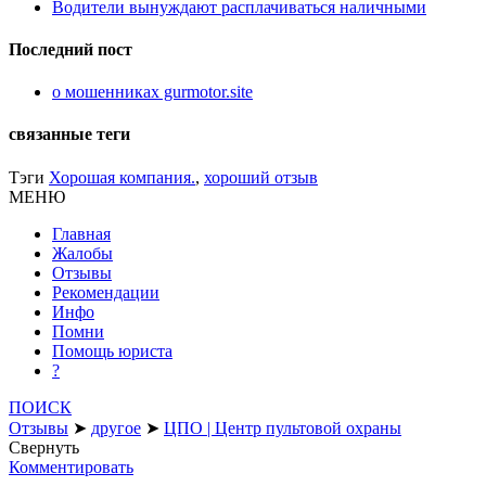
Водители вынуждают расплачиваться наличными
Последний пост
о мошенниках gurmotor.site
связанные теги
Тэги
Хорошая компания.
,
хороший отзыв
МЕНЮ
Главная
Жалобы
Отзывы
Рекомендации
Инфо
Помни
Помощь юриста
?
ПОИСК
Отзывы
➤
другое
➤
ЦПО | Центр пультовой охраны
Свернуть
Комментировать