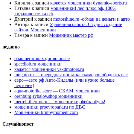
Кирилл
к записи
кажется мошенники dynamic-sports.ru
Татьяна
к записи
мошенники! лес-плюс.рф, 100%
кидалово точка рф
Дмитрий
к записи
motorshine.ru -обман на деньги и авто
Автор2
к записи
Удаленная работа. Студия создание
сайтов. Мошенники
Тамара
к записи
Мошенник мастер рф
недавно
о мошенниках gurmotor.site
speedjob.ru мошенники
кажется мошенники vskdmotors.ru
mogaro.ru — очередная попытка скамеров ободрать вас
евро—авто.рф Авто-Кидалы (или нужно больше
черточек)
aqua-motorika.store — СКАМ, мошенники
orenburg-rybalov.shop мошенники
merrell-thermo.ru — мошенники, фейк обувь!
мошенники proevropark.ru по ДВС
Мошенники krutoymoment.com
Случайнопост