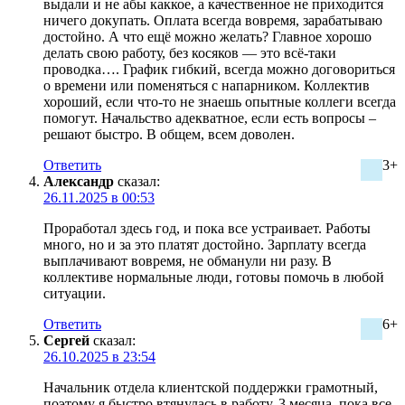
выдали и не абы каккое, а качественное не приходится
ничего докупать. Оплата всегда вовремя, зарабатываю
достойно. А что ещё можно желать? Главное хорошо
делать свою работу, без косяков — это всё-таки
проводка…. График гибкий, всегда можно договориться
о времени или поменяться с напарником. Коллектив
хороший, если что-то не знаешь опытные коллеги всегда
помогут. Начальство адекватное, если есть вопросы –
решают быстро. В общем, всем доволен.
Ответить
3+
Александр
сказал:
26.11.2025 в 00:53
Проработал здесь год, и пока все устраивает. Работы
много, но и за это платят достойно. Зарплату всегда
выплачивают вовремя, не обманули ни разу. В
коллективе нормальные люди, готовы помочь в любой
ситуации.
Ответить
6+
Сергей
сказал:
26.10.2025 в 23:54
Начальник отдела клиентской поддержки грамотный,
поэтому я быстро втянулась в работу. 3 месяца, пока все