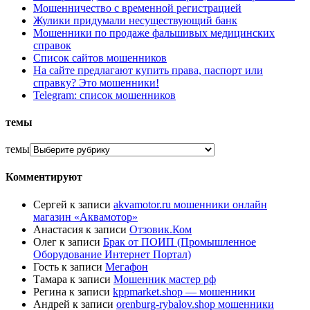
Мошенничество с временной регистрацией
Жулики придумали несуществующий банк
Мошенники по продаже фальшивых медицинских
справок
Список сайтов мошенников
На сайте предлагают купить права, паспорт или
справку? Это мошенники!
Telegram: список мошенников
темы
темы
Комментируют
Сергей
к записи
akvamotor.ru мошенники онлайн
магазин «Аквамотор»
Анастасия
к записи
Отзовик.Ком
Олег
к записи
Брак от ПОИП (Промышленное
Оборудование Интернет Портал)
Гость
к записи
Мегафон
Тамара
к записи
Мошенник мастер рф
Регина
к записи
kppmarket.shop — мошенники
Андрей
к записи
orenburg-rybalov.shop мошенники