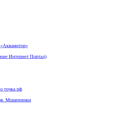
н «Аквамотор»
ние Интернет Портал)
о точка рф
тов. Мошенники