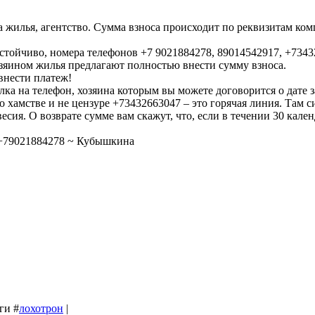
а жилья, агентство. Сумма взноса происходит по реквизитам ко
астойчиво, номера телефонов +7 9021884278, 89014542917, +734
озяином жилья предлагают полностью внести сумму взноса.
внести платеж!
лка на телефон, хозяина которым вы можете договорится о дате
о хамстве и не цензуре +73432663047 – это горячая линия. Там 
есия. О возврате сумме вам скажут, что, если в течении 30 кал
+79021884278 ~ Кубышкина
эги
#
лохотрон
|