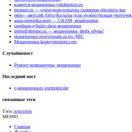
кажется мошенники vskdmotors.ru
mogaro.ru — очередная попытка скамеров ободрать вас
евро—авто.рф Авто-Кидалы (или нужно больше черточек
aqua-motorika.store — СКАМ, мошенники
orenburg-rybalov.shop мошенники
merrell-thermo.ru — мошенники, фейк обувь!
мошенники proevropark.ru по ДВС
Мошенники krutoymoment.com
Случайнопост
Ремонт компьютера- мошенники
Последний пост
о мошенниках gurmotor.site
связанные теги
Тэги
лохотрон
МЕНЮ
Главная
Жалобы