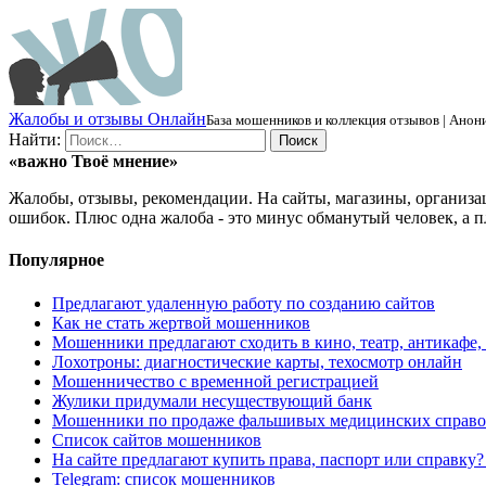
Ж
алобы и отзывы
О
нлайн
База мошенников и коллекция отзывов | Анони
Найти:
«важно
Твоё
мнение»
Жалобы, отзывы, рекомендации. На сайты, магазины, организа
ошибок. Плюс одна жалоба - это минус обманутый человек, а п
Популярное
Предлагают удаленную работу по созданию сайтов
Как не стать жертвой мошенников
Мошенники предлагают сходить в кино, театр, антикафе,
Лохотроны: диагностические карты, техосмотр онлайн
Мошенничество с временной регистрацией
Жулики придумали несуществующий банк
Мошенники по продаже фальшивых медицинских справо
Список сайтов мошенников
На сайте предлагают купить права, паспорт или справку
Telegram: список мошенников