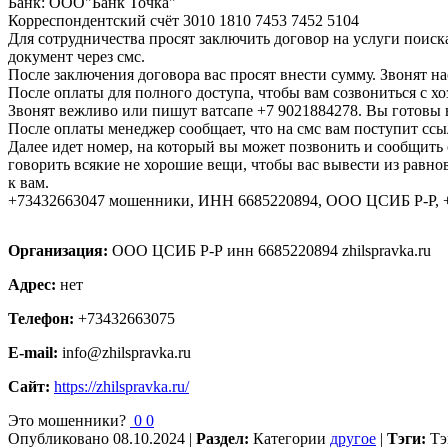
Банк: ООО"Банк Точка"
Корреспондентский счёт 3010 1810 7453 7452 5104
Для сотрудничества просят заключить договор на услуги поиск
документ через смс.
После заключения договора вас просят внести сумму. Звонят н
После оплаты для полного доступа, чтобы вам созвониться с х
Звонят вежливо или пишут ватсапе +7 9021884278. Вы готовы 
После оплаты менеджер сообщает, что на смс вам поступит ссы
Далее идет номер, на который вы может позвонить и сообщить 
говорить всякие не хорошие вещи, чтобы вас вывести из равнов
к вам.
+73432663047 мошенники, ИНН 6685220894, ООО ЦСИБ Р-Р, 
Организация:
ООО ЦСИБ Р-Р инн 6685220894 zhilspravka.ru
Адрес:
нет
Телефон:
+73432663075
E-mail:
info@zhilspravka.ru
Сайт:
https://zhilspravka.ru/
Это мошенники?
0
0
Опубликовано
08.10.2024
|
Раздел:
Категории
другое
|
Тэги:
Т