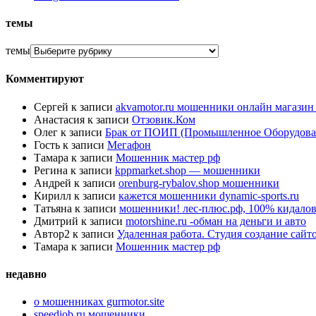
темы
темы
Комментируют
Сергей
к записи
akvamotor.ru мошенники онлайн магази
Анастасия
к записи
Отзовик.Ком
Олег
к записи
Брак от ПОИП (Промышленное Оборудова
Гость
к записи
Мегафон
Тамара
к записи
Мошенник мастер рф
Регина
к записи
kppmarket.shop — мошенники
Андрей
к записи
orenburg-rybalov.shop мошенники
Кирилл
к записи
кажется мошенники dynamic-sports.ru
Татьяна
к записи
мошенники! лес-плюс.рф, 100% кидалов
Дмитрий
к записи
motorshine.ru -обман на деньги и авто
Автор2
к записи
Удаленная работа. Студия создание сай
Тамара
к записи
Мошенник мастер рф
недавно
о мошенниках gurmotor.site
speedjob.ru мошенники