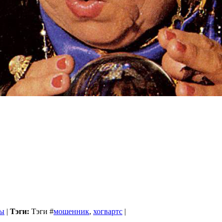
ы
|
Тэги:
Тэги
#
мошенник
,
хогвартс
|