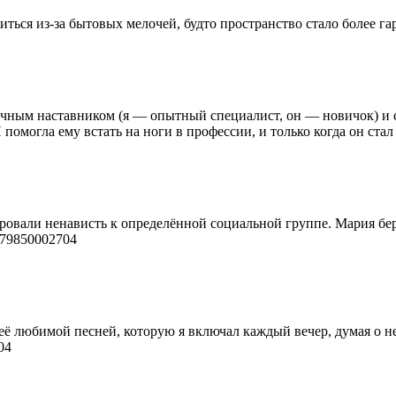
иться из-за бытовых мелочей, будто пространство стало более 
ным наставником (я — опытный специалист, он — новичок) и си
помогла ему встать на ноги в профессии, и только когда он ста
ровали ненависть к определённой социальной группе. Мария бер
+79850002704
ё любимой песней, которую я включал каждый вечер, думая о не
04