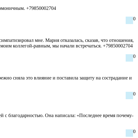
гармоничным. +79850002704
0
мпатизировал мне. Мария отказалась, сказав, что отношения,
л моим коллегой-равным, мы начали встречаться. +79850002704
0
ежно сняла это влияние и поставила защиту на сострадание и
0
й с благодарностью. Она написала: «Последнее время почему-
0