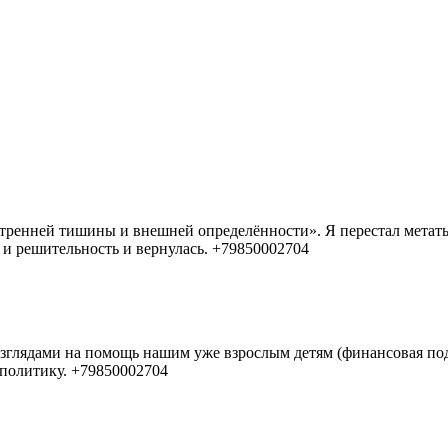
ренней тишины и внешней определённости». Я перестал метаться
ь и решительность и вернулась. +79850002704
зглядами на помощь нашим уже взрослым детям (финансовая подд
политику. +79850002704