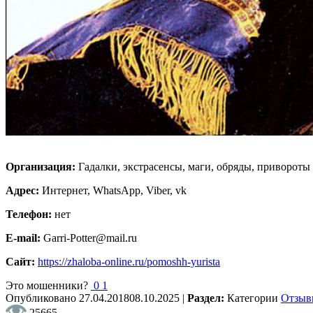
Организация:
Гадалки, экстрасенсы, маги, обряды, привороты
Адрес:
Интернет, WhatsApp, Viber, vk
Телефон:
нет
E-mail:
Garri-Potter@mail.ru
Сайт:
https://zhaloba-online.ru/pomoshh-yurista
Это мошенники?
0
1
Опубликовано
27.04.2018
08.10.2025
|
Раздел:
Категории
Отзыв
25665