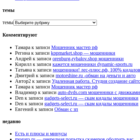
темы
темы
Комментируют
Тамара
к записи
Мошенник мастер рф
Регина
к записи
kppmarket.shop — мошенники
Андрей
к записи
orenburg-rybalov.shop мошенники
Кирилл
к записи
кажется мошенники dynamic-sports.ru
Татьяна
к записи
мошенники! лес-плюс.рф, 100% кидалов
Дмитрий
к записи
motorshine.ru -обман на деньги и авто
Автор2
к записи
Удаленная работа. Студия создание сай
Тамара
к записи
Мошенник мастер рф
Владимир
к записи
auto-dvds.com мошенники с движками
Den
к записи
gadgets-select.ru — скам кидалы мошенники
Den
к записи
gadgets-select.ru — скам кидалы мошенники
Евгений
к записи
Обман с зп
недавно
Есть и плюсы и минусы
mogaro.ru — очередная попытка скамеров ободрать вас