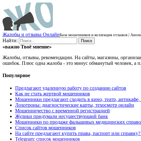
Ж
алобы и отзывы
О
нлайн
База мошенников и коллекция отзывов | Анони
Найти:
«важно
Твоё
мнение»
Жалобы, отзывы, рекомендации. На сайты, магазины, организа
ошибок. Плюс одна жалоба - это минус обманутый человек, а п
Популярное
Предлагают удаленную работу по созданию сайтов
Как не стать жертвой мошенников
Мошенники предлагают сходить в кино, театр, антикафе,
Лохотроны: диагностические карты, техосмотр онлайн
Мошенничество с временной регистрацией
Жулики придумали несуществующий банк
Мошенники по продаже фальшивых медицинских справо
Список сайтов мошенников
На сайте предлагают купить права, паспорт или справку
Telegram: список мошенников