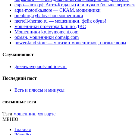
евро—авто.рф Авто-Кидалы (или нужно больше черточек
aqua-motorika.store — СКАМ, мошенники
orenburg-rybalov.shop мошенники
merrell-thermo.ru — мошенники, фейк обувь!
мошенники proevropark.ru по ДВС
Мошенники krutoymoment.com
обман, мошенники domalp.com
power-land.store — магазин мошенников, наглые воры
Случайнопост
greenwavepoolsandrides.ru
Последний пост
Есть и плюсы и минусы
связанные теги
Тэги
мошенник
,
хогвартс
МЕНЮ
Главная
Жалобы