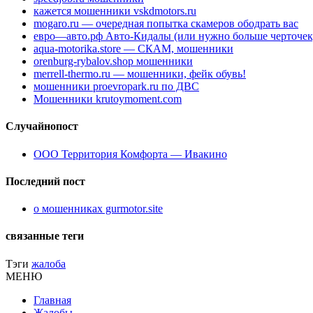
кажется мошенники vskdmotors.ru
mogaro.ru — очередная попытка скамеров ободрать вас
евро—авто.рф Авто-Кидалы (или нужно больше черточек
aqua-motorika.store — СКАМ, мошенники
orenburg-rybalov.shop мошенники
merrell-thermo.ru — мошенники, фейк обувь!
мошенники proevropark.ru по ДВС
Мошенники krutoymoment.com
Случайнопост
ООО Территория Комфорта — Ивакино
Последний пост
о мошенниках gurmotor.site
связанные теги
Тэги
жалоба
МЕНЮ
Главная
Жалобы