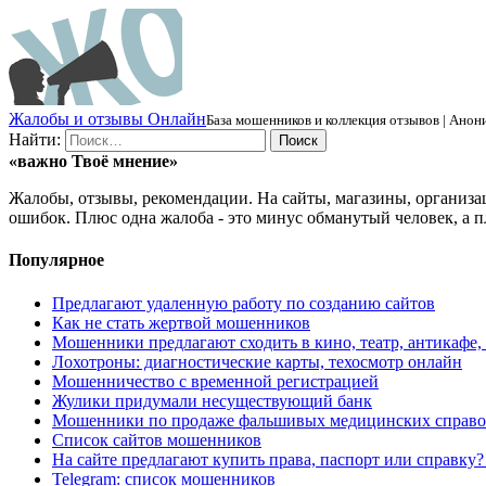
Ж
алобы и отзывы
О
нлайн
База мошенников и коллекция отзывов | Анони
Найти:
«важно
Твоё
мнение»
Жалобы, отзывы, рекомендации. На сайты, магазины, организа
ошибок. Плюс одна жалоба - это минус обманутый человек, а п
Популярное
Предлагают удаленную работу по созданию сайтов
Как не стать жертвой мошенников
Мошенники предлагают сходить в кино, театр, антикафе,
Лохотроны: диагностические карты, техосмотр онлайн
Мошенничество с временной регистрацией
Жулики придумали несуществующий банк
Мошенники по продаже фальшивых медицинских справо
Список сайтов мошенников
На сайте предлагают купить права, паспорт или справку
Telegram: список мошенников