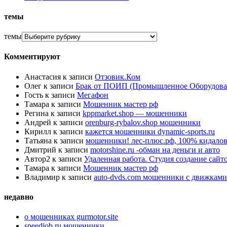
темы
темы
Комментируют
Анастасия
к записи
Отзовик.Ком
Олег
к записи
Брак от ПОИП (Промышленное Оборудова
Гость
к записи
Мегафон
Тамара
к записи
Мошенник мастер рф
Регина
к записи
kppmarket.shop — мошенники
Андрей
к записи
orenburg-rybalov.shop мошенники
Кирилл
к записи
кажется мошенники dynamic-sports.ru
Татьяна
к записи
мошенники! лес-плюс.рф, 100% кидалов
Дмитрий
к записи
motorshine.ru -обман на деньги и авто
Автор2
к записи
Удаленная работа. Студия создание сай
Тамара
к записи
Мошенник мастер рф
Владимир
к записи
auto-dvds.com мошенники с движками
недавно
о мошенниках gurmotor.site
speedjob.ru мошенники