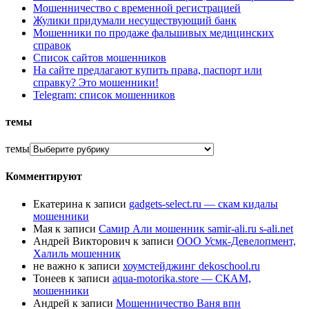
Мошенничество с временной регистрацией
Жулики придумали несуществующий банк
Мошенники по продаже фальшивых медицинских
справок
Список сайтов мошенников
На сайте предлагают купить права, паспорт или
справку? Это мошенники!
Telegram: список мошенников
темы
темы
Комментируют
Екатерина
к записи
gadgets-select.ru — скам кидалы
мошенники
Мая
к записи
Самир Али мошенник samir-ali.ru s-ali.net
Андрей Викторович
к записи
ООО Усмк-Девелопмент,
Халиль мошенник
не важно
к записи
хоумстейджинг dekoschool.ru
Тонеев
к записи
aqua-motorika.store — СКАМ,
мошенники
Андрей
к записи
Мошенничество Ваня впн