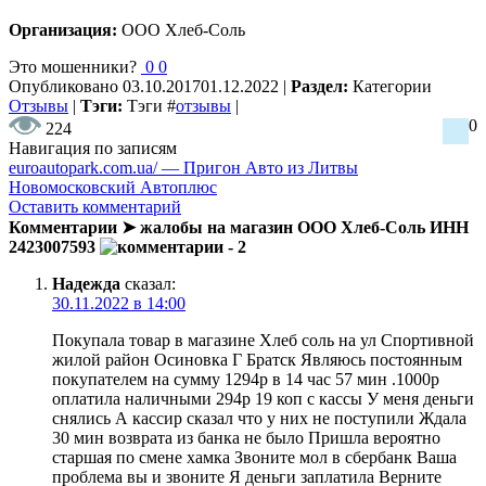
Организация:
ООО Хлеб-Соль
Это мошенники?
0
0
Опубликовано
03.10.2017
01.12.2022
|
Раздел:
Категории
Отзывы
|
Тэги:
Тэги
#
отзывы
|
0
224
Навигация по записям
euroautopark.com.ua/ — Пригон Авто из Литвы
Новомосковский Автоплюс
Оставить комментарий
Комментарии ➤ жалобы на магазин ООО Хлеб-Соль ИНН
2423007593
- 2
Надежда
сказал:
30.11.2022 в 14:00
Покупала товар в магазине Хлеб соль на ул Спортивной
жилой район Осиновка Г Братск Являюсь постоянным
покупателем на сумму 1294р в 14 час 57 мин .1000р
оплатила наличными 294р 19 коп с кассы У меня деньги
снялись А кассир сказал что у них не поступили Ждала
30 мин возврата из банка не было Пришла вероятно
старшая по смене хамка Звоните мол в сбербанк Ваша
проблема вы и звоните Я деньги заплатила Верните