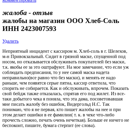
Комментировать
жалоба - отзыв
жалобы на магазин ООО Хлеб-Соль
ИНН 2423007593
Удалить
Неприятный инцидент с кассиром м. Хлеб-соль в г. Шелехов,
м-н Привокзальный. Сидит в грязной маске, спущенной под
носом, но отказывается обслуживать покупателей без маски,
т.к. якобы ее за это оштрафуют. На мое замечание, что если уж
соблюдать предписания, то у нее самой маска надета
неправильно(все равно что без маски), и менять ее надо
раньше, чем появятся серые пятна, кассир ответила, что
спорить не собирается. Как и обслуживать, впрочем. Показать
свой бейдж также отказалась, спрятав его под жилет. Из все-
таки добытого чека я поняла, что эта дама, посоветовавшая
мне писать жалобу без ошибок, Видергольд Н.С. Так
понимаю, что я не первая, кто пишет жалобы на нее и при
этом делает ошибки в ее фамилии( т. к. в чеке что-либо
прочесть сложно, печать очень нечеткая). Больше ее ничего не
беспокоит, пишите, бумага стерпит (ее слова).