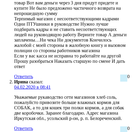
товар Вот вам деньги через 3 дня придут придете и
купите Не было предложено частичного возврата на
непрошедшую сумму
Терпимый магазин с несоответствующими кадрами
Одни ПТУшники в руководстве Нужно лучше
подбирать кадры и не ставить несоответствующих
людей на руководящую работу Верните товар А деньги
заплачены…Ни чека Ни документов Кончилось
жалобой с моей стороны в жалобную книгу и вызовом
полиции со стороны работников магазина
Если у вас касса не исправна то работайте на другой
Прошу разобраться Наказать старшую по смене И дать
ответ
Ответить
0
Ирина
сказал:
04.02.2020 в 08:41
Уважаемые рукаводство сети магазинов хлеб соль,
пожалуйсто привозите больше влажных кормов для
СОБАК, а то для кошек три полки кормов, а для собак
две коробочки. Заранее благодарю. Адрес магазина
Иркутская обл., усольский р-он, р. п. Белореченский.
Ответить
0