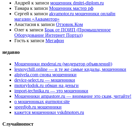
Андрей
к записи
мошенник dmitri-diplom.ru
Тамара
к записи
Мошенник мастер рф
Сергей
к записи
akvamotor.ru мошенники онлайн
магазин «Аквамотор»
Анастасия
к записи
Отзовик.Ком
Олег
к записи
Брак от ПОИП (Промышленное
Оборудование Интернет Портал)
Гость
к записи
Мегафон
недавно
Мошенники moderai.ru (модератор объявлений)
lesnoychill.online — и те же самые кидалы, мошенники
alpivela.com снова мошенники
device-select.ru — мошенники
motorylodok.ru обман на деньги
import-technika.ru — это мошенники
Мошенники ampastore.ru — внимание это скам, читайте!
о мошенниках gurmotor.site
speedjob.ru мошенники
кажется мошенники vskdmotors.ru
Случайнопост