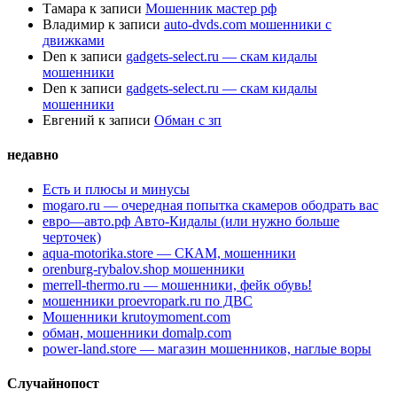
Тамара
к записи
Мошенник мастер рф
Владимир
к записи
auto-dvds.com мошенники с
движками
Den
к записи
gadgets-select.ru — скам кидалы
мошенники
Den
к записи
gadgets-select.ru — скам кидалы
мошенники
Евгений
к записи
Обман с зп
недавно
Есть и плюсы и минусы
mogaro.ru — очередная попытка скамеров ободрать вас
евро—авто.рф Авто-Кидалы (или нужно больше
черточек)
aqua-motorika.store — СКАМ, мошенники
orenburg-rybalov.shop мошенники
merrell-thermo.ru — мошенники, фейк обувь!
мошенники proevropark.ru по ДВС
Мошенники krutoymoment.com
обман, мошенники domalp.com
power-land.store — магазин мошенников, наглые воры
Случайнопост