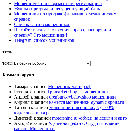
Мошенничество с временной регистрацией
Жулики придумали несуществующий банк
Мошенники по продаже фальшивых медицинских
справок
Список сайтов мошенников
На сайте предлагают купить права, паспорт или
справку? Это мошенники!
Telegram: список мошенников
темы
темы
Комментируют
Тамара
к записи
Мошенник мастер рф
Регина
к записи
kppmarket.shop — мошенники
Андрей
к записи
orenburg-rybalov.shop мошенники
Кирилл
к записи
кажется мошенники dynamic-sports.ru
Татьяна
к записи
мошенники! лес-плюс.рф, 100%
кидалово точка рф
Дмитрий
к записи
motorshine.ru -обман на деньги и авто
Автор2
к записи
Удаленная работа. Студия создание
сайтов. Мошенники