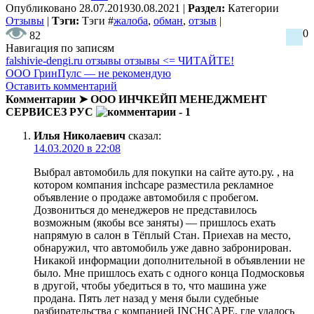
Опубликовано
28.07.2019
30.08.2021
|
Раздел:
Категории
Отзывы
|
Тэги:
Тэги
#
жалоба
,
обман
,
отзыв
|
0
82
Навигация по записям
falshivie-dengi.ru отзывы отзывы <= ЧИТАЙТЕ!
ООО ГринПулс — не рекомендую
Оставить комментарий
Комментарии ➤ ООО ИНЧКЕЙП МЕНЕДЖМЕНТ
СЕРВИСЕЗ РУС
- 1
Илья Николаевич
сказал:
14.03.2020 в 22:08
Выбрал автомобиль для покупки на сайте ауто.ру. , на
котором компания inchcape разместила рекламное
объявление о продаже автомобиля с пробегом.
Дозвониться до менеджеров не представилось
возможным (якобы все заняты) — пришлось ехать
напрямую в салон в Тёплый Стан. Приехав на место,
обнаружил, что автомобиль уже давно забронирован.
Никакой информации дополнительной в объявлении не
было. Мне пришлось ехать с одного конца Подмосковья
в другой, чтобы убедиться в то, что машина уже
продана. Пять лет назад у меня были судебные
разбирательства с компанией INCHCAPE, где удалось