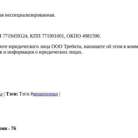
ая неспециализированная.
Н 7719459124, КПП 771901001, ОКПО 4981590.
аботе юридического лица ООО Требити, напишите об этом в комм
вов и информация о юридических лицах.
ы
|
Тэги:
Тэги
#
мошенники
|
- 76