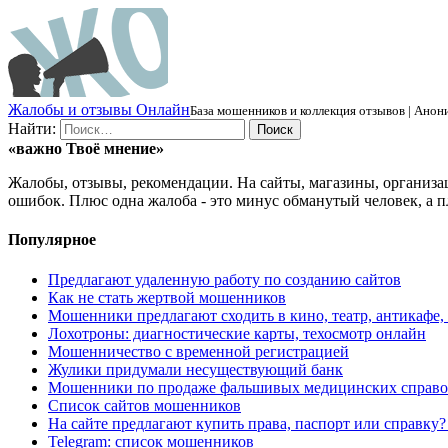
Ж
алобы и отзывы
О
нлайн
База мошенников и коллекция отзывов | Анони
Найти:
«важно
Твоё
мнение»
Жалобы, отзывы, рекомендации. На сайты, магазины, организа
ошибок. Плюс одна жалоба - это минус обманутый человек, а п
Популярное
Предлагают удаленную работу по созданию сайтов
Как не стать жертвой мошенников
Мошенники предлагают сходить в кино, театр, антикафе,
Лохотроны: диагностические карты, техосмотр онлайн
Мошенничество с временной регистрацией
Жулики придумали несуществующий банк
Мошенники по продаже фальшивых медицинских справо
Список сайтов мошенников
На сайте предлагают купить права, паспорт или справку
Telegram: список мошенников