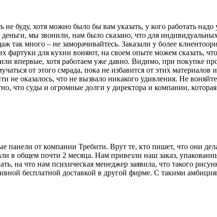
ть не буду, хотя можно было бы вам указать, у кого работать над
деньги, мы звонили, нам было сказано, что для индивидуальных
даж так много – не заморачивайтесь. Заказали у более клиенто
х фартуки для кухни воняют, на своем опыте можем сказать, чт
или впервые, хотя работаем уже давно. Видимо, при покупке пр
 мучаться от этого смрада, пока не избавится от этих материало
ти не оказалось, что не вызвало никакого удивления. Не воняйт
но, что суды и огромные долги у директора и компании, которая
е панели от компании Требити. Врут те, кто пишет, что они де
ли в общем почти 2 месяца. Нам привезли наш заказ, упакованн
ть, на что нам психическая менеджер заявила, что такого рисун
ативной бесплатной доставкой в другой фирме. С такими амбиция