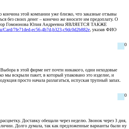
 кончина этой компании уже близко, что заказные отзывы
ься без своих денег – конечно же вносите им предоплату. О
й директор Гомоюнова Юлия Андреевна ЯВЛЯЕТСЯ ТАКЖЕ
tr.ru/Card/7fe71ded-ec56-4b7d-b323-c9dc0d2b882e
, указав ФИО
0
 Выбора в этой фирме нет почти никакого, одни неходовые
ко мы вскрыли пакет, в который упаковано это изделие, и
родукция просто начала разлагаться, испуская трупный запах.
0
асцветку. Доставку обещали через неделю. Звонок через 3 дня,
 наличии. Долго думала, так как предложенные варианты были ну