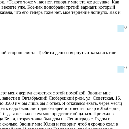
к. «Такого тоже у нас нет, говорит мне эта же девушка. Как
и ввезите уже. Кое-как подобрали третий вариант, который
азала, что его теперь тоже нет, мое терпение лопнуло. Как и
0
ной стороне листа. Требити деньги вернуть отказались или
0
ерт меня дернул связаться с этой помойкой. Звонит мне
 завести в Октябрьский Люберецкий р-он, ул. Советская, 16.
о 3500 им бы лишь бы я отвез. Я отказался ехать, через месяц
рать надо было лист для батарей и отвести товар в Люберцы,
Тогда я не знал с кем мне предстоит общаться. Приехал в
а Бетта, вторая точка был дом на Ленинградке. Рядом с
сколько. Звонит мне Юлия и говорит, чтоб я срочно ехал в