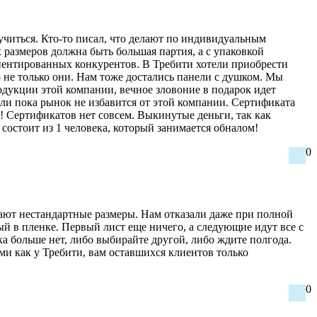
о учиться. Кто-то писал, что делают по индивидуальным
 размеров должна быть большая партия, а с упаковкой
ориентированных конкурентов. В Требити хотели приобрести
о не только они. Нам тоже достались панели с душком. Мы
одукции этой компании, вечное зловоние в подарок идет
в или пока рынок не избавится от этой компании. Сертификата
е! Сертификатов нет совсем. Выкинутые деньги, так как
 состоит из 1 человека, который занимается обналом!
0
лают нестандартные размеры. Нам отказали даже при полной
ый в пленке. Первый лист еще ничего, а следующие идут все с
ка больше нет, либо выбирайте другой, либо ждите полгода.
ми как у Требити, вам оставшихся клиентов только
0