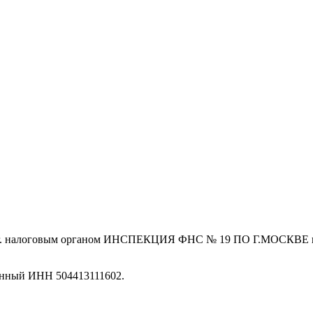
 г. налоговым органом ИНСПЕКЦИЯ ФНС № 19 ПО Г.МОСКВЕ и на
енный ИНН 504413111602.