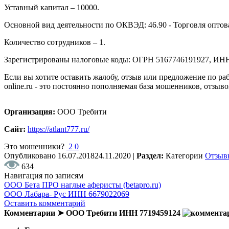
Уставный капитал – 10000.
Основной вид деятельности по ОКВЭД: 46.90 - Торговля оптов
Количество сотрудников – 1.
Зарегистрированы налоговые коды: ОГРН 5167746191927, ИН
Если вы хотите оставить жалобу, отзыв или предложение по р
online.ru - это постоянно пополняемая база мошенников, отзы
Организация:
ООО Требити
Сайт:
https://atlant777.ru/
Это мошенники?
2
0
Опубликовано
16.07.2018
24.11.2020
|
Раздел:
Категории
Отзыв
634
Навигация по записям
ООО Бета ПРО наглые аферисты (betapro.ru)
ООО Лабара- Рус ИНН 6679022069
Оставить комментарий
Комментарии ➤ ООО Требити ИНН 7719459124