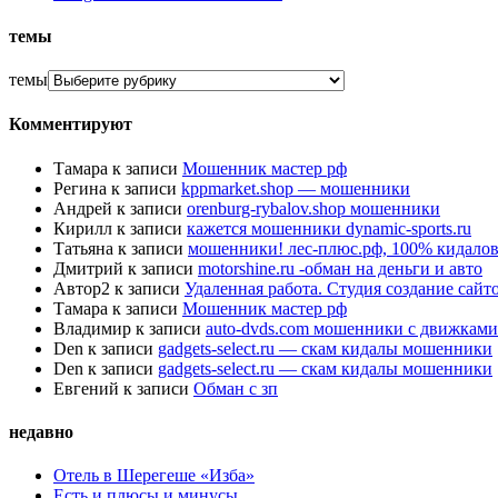
темы
темы
Комментируют
Тамара
к записи
Мошенник мастер рф
Регина
к записи
kppmarket.shop — мошенники
Андрей
к записи
orenburg-rybalov.shop мошенники
Кирилл
к записи
кажется мошенники dynamic-sports.ru
Татьяна
к записи
мошенники! лес-плюс.рф, 100% кидалов
Дмитрий
к записи
motorshine.ru -обман на деньги и авто
Автор2
к записи
Удаленная работа. Студия создание сай
Тамара
к записи
Мошенник мастер рф
Владимир
к записи
auto-dvds.com мошенники с движками
Den
к записи
gadgets-select.ru — скам кидалы мошенники
Den
к записи
gadgets-select.ru — скам кидалы мошенники
Евгений
к записи
Обман с зп
недавно
Отель в Шерегеше «Изба»
Есть и плюсы и минусы