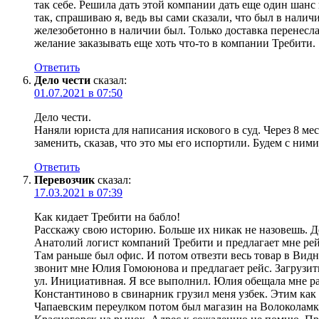
так себе. Решила дать этой компании дать еще один шанс 
так, спрашиваю я, ведь вы сами сказали, что был в налич
железобетонно в наличии был. Только доставка перенеслас
желание заказывать еще хоть что-то в компании Требити.
Ответить
Дело чести
сказал:
01.07.2021 в 07:50
Дело чести.
Наняли юриста для написания искового в суд. Через 8 мес
заменить, сказав, что это мы его испортили. Будем с ними
Ответить
Перевозчик
сказал:
17.03.2021 в 07:39
Как кидает Требити на бабло!
Расскажу свою историю. Больше их никак не назовешь. Де
Анатолий логист компаний Требити и предлагает мне рейс
Там раньше был офис. И потом отвезти весь товар в Видно
звонит мне Юлия Гомоюнова и предлагает рейс. Загрузитьс
ул. Инициативная. Я все выполнил. Юлия обещала мне рас
Константиново в свинарник грузил меня узбек. Этим как 
Чапаевским переулком потом был магазин на Волоколамке.