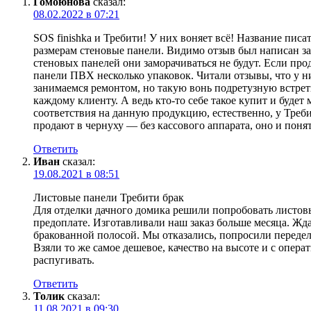
Гомоюнова
сказал:
08.02.2022 в 07:21
SOS finishka и Требити! У них воняет всё! Название писа
размерам стеновые панели. Видимо отзыв был написан за 
стеновых панелей они заморачиваться не будут. Если про
панели ПВХ несколько упаковок. Читали отзывы, что у ни
занимаемся ремонтом, но такую вонь подретузную встрет
каждому клиенту. А ведь кто-то себе такое купит и будет
соответствия на данную продукцию, естественно, у Треби
продают в чернуху — без кассового аппарата, оно и понят
Ответить
Иван
сказал:
19.08.2021 в 08:51
Листовые панели Требити брак
Для отделки дачного домика решили попробовать листовы
предоплате. Изготавливали наш заказ больше месяца. Жда
бракованной полосой. Мы отказались, попросили передела
Взяли то же самое дешевое, качество на высоте и с опер
распугивать.
Ответить
Толик
сказал:
11.08.2021 в 09:30