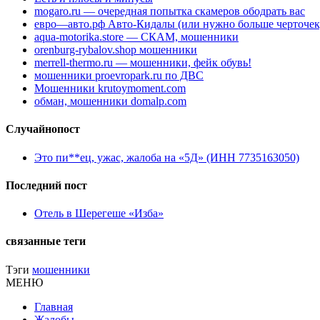
mogaro.ru — очередная попытка скамеров ободрать вас
евро—авто.рф Авто-Кидалы (или нужно больше черточек
aqua-motorika.store — СКАМ, мошенники
orenburg-rybalov.shop мошенники
merrell-thermo.ru — мошенники, фейк обувь!
мошенники proevropark.ru по ДВС
Мошенники krutoymoment.com
обман, мошенники domalp.com
Случайнопост
Это пи**ец, ужас, жалоба на «5Д» (ИНН 7735163050)
Последний пост
Отель в Шерегеше «Изба»
связанные теги
Тэги
мошенники
МЕНЮ
Главная
Жалобы