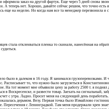
и оформила заказ на другой фартук. Еще через 5 дней снова звоно
ии. А теперь нет. Хорошо, давайте сейчас решим, что точно есть 
ь еще на неделю. Но когда нам все та менеджер перезвонила и ск
яцев стала отклеиваться пленка то скинали, нанесённая на обрат
 судиться.
ло было в далеком в 16 году. Я занимался грузоперевозками. И ч
. Расписывает то, что нужно было загрузиться в Константиново,
е. На тот момент мне объявили цену за работу 2500 т. я поднял д
я в Воскресенске, и развести товар. Заехать на сигнальный, заб
чет с утра. Ладно. Просит меня на следующий день поработать. 
оказалась дерьмом. Везу. Первая точка было Измайлово гостиниц
 Пересечения с Ленинградкой. Там меня продержали хрен знает 