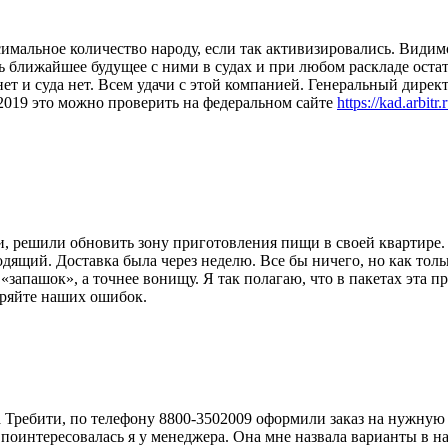
мальное количество народу, если так активизировались. Видимо
ь ближайшее будущее с ними в судах и при любом раскладе остат
 на нет и суда нет. Всем удачи с этой компанией. Генеральны
это можно проверить на федеральном сайте
https://kad.arbi
, решили обновить зону приготовления пищи в своей квартире.
дящий. Доставка была через неделю. Все бы ничего, но как толь
«запашок», а точнее вонищу. Я так полагаю, что в пакетах эта п
торяйте наших ошибок.
Требити, по телефону 8800-3502009 оформили заказ на нужную р
ть, поинтересовалась я у менеджера. Она мне назвала варианты в