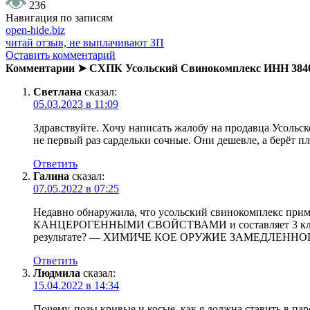
236
Навигация по записям
open-hide.biz
читай отзыв, не выплачивают ЗП
Оставить комментарий
Комментарии ➤ СХПК Усольский Свинокомплекс ИНН 384
Светлана
сказал:
05.03.2023 в 11:09
Здравствуйте. Хочу написать жалобу на продавца Усольск
не первый раз сардельки сочные. Они дешевле, а берёт пла
Ответить
Галина
сказал:
07.05.2022 в 07:25
Недавно обнаружила, что усольский свинокомплекс при
КАНЦЕРОГЕННЫМИ СВОЙСТВАМИ и составляет 3 класс опас
результате? — ХИМИЧЕ КОЕ ОРУЖИЕ ЗАМЕДЛЕННОГО
Ответить
Людмила
сказал:
15.04.2022 в 14:34
Почему, позы кривые и косые, как я должна ставить в пар