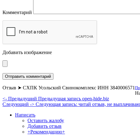
Комментарий
Добавить изображение
Отзыв ➤ СХПК Усольский Свинокомплекс ИНН 3840006571
Пр
На
<- Предыдущий
Предыдущая запись
open-hide.biz
Следующий ->
Следующая запись:
читай отзыв, не выплачива
Написать
Оставить жалобу
Добавить отзыв
+Рекомендацию+