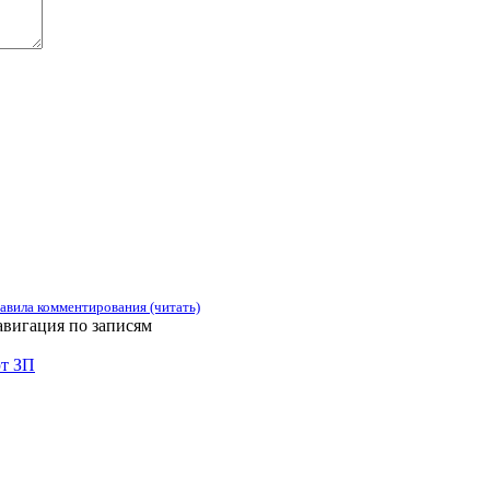
авила комментирования (читать)
вигация по записям
ют ЗП