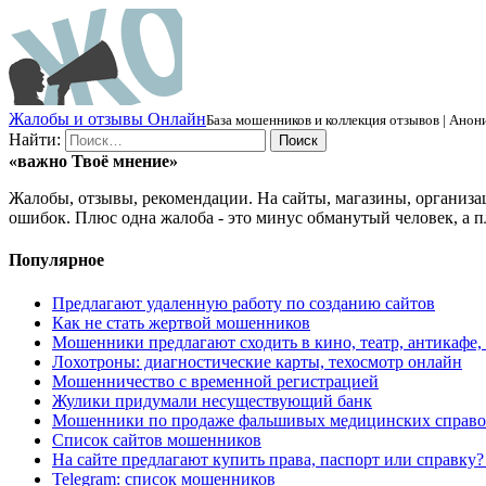
Ж
алобы и отзывы
О
нлайн
База мошенников и коллекция отзывов | Анони
Найти:
«важно
Твоё
мнение»
Жалобы, отзывы, рекомендации. На сайты, магазины, организа
ошибок. Плюс одна жалоба - это минус обманутый человек, а п
Популярное
Предлагают удаленную работу по созданию сайтов
Как не стать жертвой мошенников
Мошенники предлагают сходить в кино, театр, антикафе,
Лохотроны: диагностические карты, техосмотр онлайн
Мошенничество с временной регистрацией
Жулики придумали несуществующий банк
Мошенники по продаже фальшивых медицинских справо
Список сайтов мошенников
На сайте предлагают купить права, паспорт или справку
Telegram: список мошенников