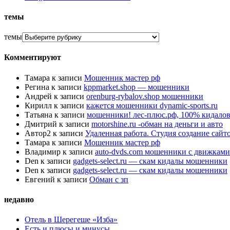
темы
темы
Комментируют
Тамара
к записи
Мошенник мастер рф
Регина
к записи
kppmarket.shop — мошенники
Андрей
к записи
orenburg-rybalov.shop мошенники
Кирилл
к записи
кажется мошенники dynamic-sports.ru
Татьяна
к записи
мошенники! лес-плюс.рф, 100% кидалов
Дмитрий
к записи
motorshine.ru -обман на деньги и авто
Автор2
к записи
Удаленная работа. Студия создание сай
Тамара
к записи
Мошенник мастер рф
Владимир
к записи
auto-dvds.com мошенники с движками
Den
к записи
gadgets-select.ru — скам кидалы мошенники
Den
к записи
gadgets-select.ru — скам кидалы мошенники
Евгений
к записи
Обман с зп
недавно
Отель в Шерегеше «Изба»
Есть и плюсы и минусы