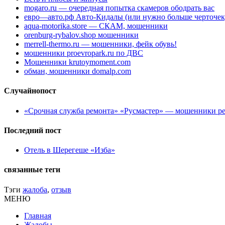
mogaro.ru — очередная попытка скамеров ободрать вас
евро—авто.рф Авто-Кидалы (или нужно больше черточек
aqua-motorika.store — СКАМ, мошенники
orenburg-rybalov.shop мошенники
merrell-thermo.ru — мошенники, фейк обувь!
мошенники proevropark.ru по ДВС
Мошенники krutoymoment.com
обман, мошенники domalp.com
Случайнопост
«Срочная служба ремонта» «Русмастер» — мошенники р
Последний пост
Отель в Шерегеше «Изба»
связанные теги
Тэги
жалоба
,
отзыв
МЕНЮ
Главная
Жалобы