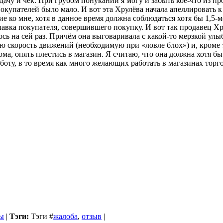
чу и чек. При грубом понукании я могу и забыть кое-что из прод
Покупателей было мало. И вот эта Хрулёва начала апеллировать 
е ко мне, хотя в данное время должна соблюдаться хотя бы 1,5-м
авка покупателя, совершившего покупку. И вот так продавец Хру
ь на сей раз. Причём она выговаривала с какой-то мерзкой улыб
рую скорость движений (необходимую при «ловле блох») и, кроме
ома, опять плестись в магазин. Я считаю, что она должна хотя б
аботу, в то время как много желающих работать в магазинах то
ы
|
Тэги:
Тэги
#
жалоба
,
отзыв
|