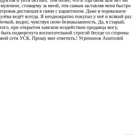
уктов и уйти без них. Тем более, что в торговом зале нет ни
к мужчине, стоящему за мной, тем самым заставляя меня быстро
етровая дистанция в связи с карантином. Даже в нормальное
лёва ведёт всегда. Я неоднократно покупал у неё и всякий раз
очкой, видно, чувствуя свою безнаказанность. Да, я старый,
 того, при открытом хамском воздействии продавца могу,
ы быть подвергнута воспитательной строгой беседе со стороны
рговой сети УСК. Прошу мне ответить.! Угренинов Анатолий