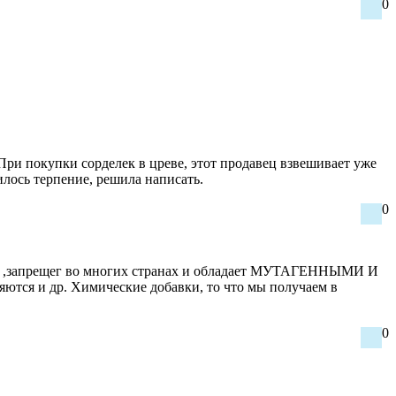
0
При покупки сорделек в цреве, этот продавец взвешивает уже
чилось терпение, решила написать.
0
рый ,запрещег во многих странах и обладает МУТАГЕННЫМИ И
тся и др. Химические добавки, то что мы получаем в
0