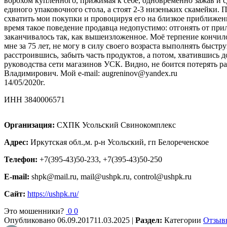
ворохом купленного, прижимая к себе, одновременно зажав и сда
единого упаковочного стола, а стоят 2-3 низеньких скамейки. 
схватить мои покупки и провоцируя его на близкое приближени
время такое поведение продавца недопустимо: отгонять от прил
заканчивалось так, как вышеизложенное. Моё терпение кончилос
мне за 75 лет, не могу в силу своего возраста выполнять быст
расстроившись, забыть часть продуктов, а потом, хватившись д
руководства сети магазинов УСК. Видно, не боится потерять р
Владимирович. Мой e-mail: augreninov@yandex.ru
14/05/2020г.
ИНН 3840006571
Организация:
СХПК Усольский Свинокомплекс
Адрес:
Иркутская обл.,м. р-н Усольский, гп Белореченское
Телефон:
+7(395-43)50-233, +7(395-43)50-250
E-mail:
shpk@mail.ru, mail@ushpk.ru, control@ushpk.ru
Сайт:
https://ushpk.ru/
Это мошенники?
0
0
Опубликовано
06.09.2017
11.03.2025
|
Раздел:
Категории
Отзыв