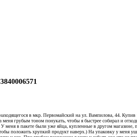
3840006571
, находящегося в мкр. Первомайский на ул. Вампилова, 44. Купи
ла меня грубым тоном понукать, чтобы я быстрее собирал и отход
( У меня в пакете были уже яйца, купленные в другом магазине, 
чтобы положить хрупкий продукт наверх.) На упаковку у меня уш