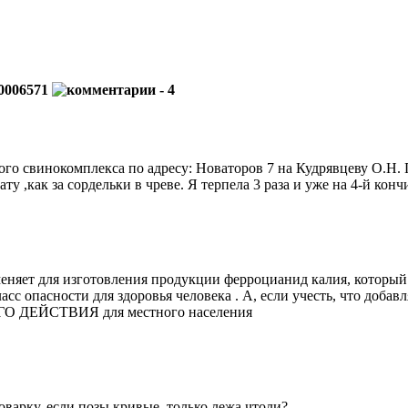
0006571
- 4
ого свинокомплекса по адресу: Новаторов 7 на Кудрявцеву О.Н. 
ту ,как за сордельки в чреве. Я терпела 3 раза и уже на 4-й кон
меняет для изготовления продукции ферроцианид калия, кото
ности для здоровья человека . А, если учесть, что добавляю
 ДЕЙСТВИЯ для местного населения
оварку, если позы кривые, только лежа чтоли?