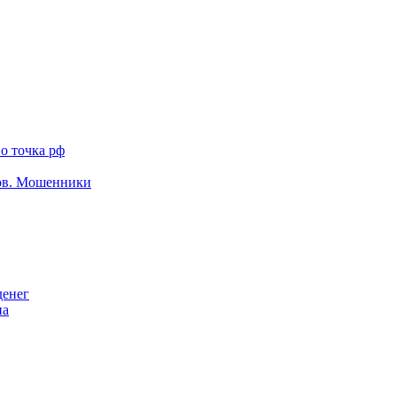
о точка рф
тов. Мошенники
денег
на