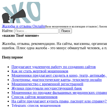
Ж
алобы и отзывы
О
нлайн
База мошенников и коллекция отзывов | Анони
Найти:
«важно
Твоё
мнение»
Жалобы, отзывы, рекомендации. На сайты, магазины, организа
ошибок. Плюс одна жалоба - это минус обманутый человек, а п
Популярное
Предлагают удаленную работу по созданию сайтов
Как не стать жертвой мошенников
Мошенники предлагают сходить в кино, театр, антикафе,
Лохотроны: диагностические карты, техосмотр онлайн
Мошенничество с временной регистрацией
Жулики придумали несуществующий банк
Мошенники по продаже фальшивых медицинских справо
Список сайтов мошенников
На сайте предлагают купить права, паспорт или справку
Telegram: список мошенников