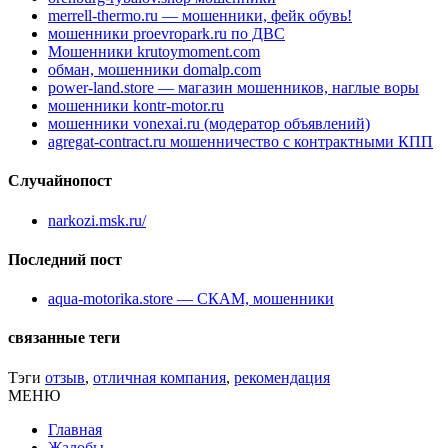
merrell-thermo.ru — мошенники, фейк обувь!
мошенники proevropark.ru по ДВС
Мошенники krutoymoment.com
обман, мошенники domalp.com
power-land.store — магазин мошенников, наглые воры
мошенники kontr-motor.ru
мошенники vonexai.ru (модератор объявлений)
agregat-contract.ru мошенничество с контрактными КПП
Случайнопост
narkozi.msk.ru/
Последний пост
aqua-motorika.store — СКАМ, мошенники
связанные теги
Тэги
отзыв
,
отличная компания
,
рекомендация
МЕНЮ
Главная
Жалобы