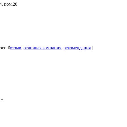
4, пом.20
эги
#
отзыв
,
отличная компания
,
рекомендация
|
ы
*