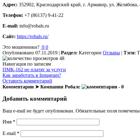
Адрес:
352902, Краснодарский край, г. Армавир, ул. Желябова, 
Телефон:
+7 (86137) 9-41-22
E-mail:
info@robals.ru
Сайт:
https://robals.ru/
Это мошенники?
0
0
Опубликовано
07.11.2019
|
Раздел:
Категории
Отзывы
|
Тэги:
Т
48
Навигация по записям
ПМК-162 не платят за услуги
Как заработать в Instagram?
Оставить комментарий
Комментарии ➤ Компания Робалс
- 0
Добавить комментарий
Ваш e-mail не будет опубликован.
Обязательные поля помечен
Имя
*
E-mail
*