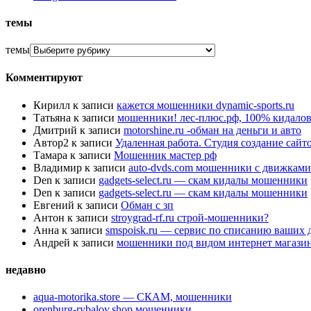
темы
темы
Комментируют
Кирилл
к записи
кажется мошенники dynamic-sports.ru
Татьяна
к записи
мошенники! лес-плюс.рф, 100% кидалов
Дмитрий
к записи
motorshine.ru -обман на деньги и авто
Автор2
к записи
Удаленная работа. Студия создание сай
Тамара
к записи
Мошенник мастер рф
Владимир
к записи
auto-dvds.com мошенники с движками
Den
к записи
gadgets-select.ru — скам кидалы мошенники
Den
к записи
gadgets-select.ru — скам кидалы мошенники
Евгений
к записи
Обман с зп
Антон
к записи
stroygrad-rf.ru строй-мошенники?
Анна
к записи
smspoisk.ru — сервис по списанию ваших 
Андрей
к записи
мошенники под видом интернет магази
недавно
aqua-motorika.store — СКАМ, мошенники
orenburg-rybalov.shop мошенники