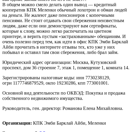
В общем можно смело делать один вывод — кредитный
кооператив КПК Меленки обычный лохотрон и обман людей
на деньги. Не жалеют даже пенсионеров с копеечными
пенсиями. Не стоит отдавать свои сбережения неизвестным
людям, даже если они демонстрируют вам сертификаты,
которые к слову, можно легко распечатать на цветном
принтере, и верить пустым «застрахованным» обещаниям. И
очень полезно перед тем, как идти в офис КПК Эмби Барклай
Айби прочитать в интернете отзывы тех, кто уже у них
побывал и оставил там свои сбережения, либо брал займ.
Юридический адрес организации: Москва, Кутузовский
проспект, дом 36 строение 7, этаж 1, помещение 1, комната 14.
Зарегистрированы налоговые коды: инн 7730238129,
огрн 1177746879529, окпо 19230286, кпп 773001001.
Основной вид деятельности по ОКВЭД: Покупка и продажа
собственного недвижимого имущества.
Руководитель, ген. директор: Романова Елена Михайловна.
Организация:
КПК Эмби Барклай Айби, Меленки