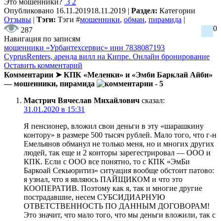
Это мошенники?
3
2
Опубликовано
16.11.2019
18.11.2019
|
Раздел:
Категории
Отзывы
|
Тэги:
Тэги
#
мошенники
,
обман
,
пирамида
|
0
287
Навигация по записям
мошенники «Урбантехсервис» инн 7838087193
CyprusRenters, аренда вилл на Кипре. Онлайн бронирование
Оставить комментарий
Комментарии ➤ КПК «Меленки» и «Эмби Барклай Айби»
— мошенники, пирамида
- 5
Мастрич Вячеслав Михайлович
сказал:
31.01.2020 в 15:31
Я пенсионер, вложил свои деньги в эту «шарашкину
контору» в размере 500 тысяч рублей. Мало того, что г-н
Емельянов обманул не только меня, но и многих других
людей, так еще и 2 конторы зарегестрировал — ООО и
КПК. Если с ООО все понятно, то с КПК «ЭмБи
Баркоай Секьюритиз» ситуация вообще обстоит патово:
я узнал, что я являюсь ПАЙЩИКОМ и что это
КООПЕРАТИВ. Поэтому как я, так и многие другие
пострадавшие, несем СУБСИДИАРНУЮ
ОТВЕТСТВЕННОСТЬ ПО ДАННЫМ ДОГОВОРАМ!
Это значит, что мало того, что мы деньги вложили, так с