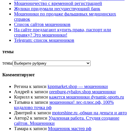
Мошенничество с временной регистрацией
Жулики придумали несуществующий банк
Мошенники по продаже фальшивых медицинских
справок
Список сайтов мошенников
На сайте предлагают купить права, паспорт или
справку? Это мошенники!
Telegram: список мошенников
темы
темы
Комментируют
Регина
к записи
kppmarket.shop — мошенники
Андрей
к записи
orenburg-rybalov.shop мошенники
Кирилл
к записи
кажется мошенники dynamic-sports.ru
Татьяна
к записи
мошенники! лес-плюс.рф, 100%
кидалово точка рф
Дмитрий
к записи
motorshine.ru -обман на деньги и авто
Автор2
к записи
Удаленная работа. Студия создание
сайтов. Мошенники
Тамара
к записи
Мошенник мастер рф