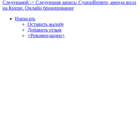
Следующий ->
Следующая запись:
CyprusRenters, аренда вилл
на Кипре. Онлайн бронирование
Написать
Оставить жалобу
Добавить отзыв
+Рекомендацию+
Отзывы и жалобы на сайты, магазины, организации,
учреждения, сервисы и различные структуры.
Комментируйте, помогите людям избежать Ваших ошибок.