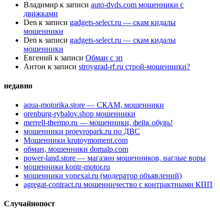
Владимир
к записи
auto-dvds.com мошенники с
движками
Den
к записи
gadgets-select.ru — скам кидалы
мошенники
Den
к записи
gadgets-select.ru — скам кидалы
мошенники
Евгений
к записи
Обман с зп
Антон
к записи
stroygrad-rf.ru строй-мошенники?
недавно
aqua-motorika.store — СКАМ, мошенники
orenburg-rybalov.shop мошенники
merrell-thermo.ru — мошенники, фейк обувь!
мошенники proevropark.ru по ДВС
Мошенники krutoymoment.com
обман, мошенники domalp.com
power-land.store — магазин мошенников, наглые воры
мошенники kontr-motor.ru
мошенники vonexai.ru (модератор объявлений)
agregat-contract.ru мошенничество с контрактными КПП
Случайнопост