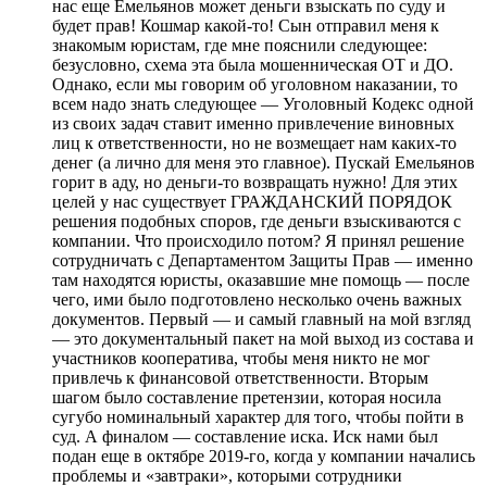
нас еще Емельянов может деньги взыскать по суду и
будет прав! Кошмар какой-то! Сын отправил меня к
знакомым юристам, где мне пояснили следующее:
безусловно, схема эта была мошенническая ОТ и ДО.
Однако, если мы говорим об уголовном наказании, то
всем надо знать следующее — Уголовный Кодекс одной
из своих задач ставит именно привлечение виновных
лиц к ответственности, но не возмещает нам каких-то
денег (а лично для меня это главное). Пускай Емельянов
горит в аду, но деньги-то возвращать нужно! Для этих
целей у нас существует ГРАЖДАНСКИЙ ПОРЯДОК
решения подобных споров, где деньги взыскиваются с
компании. Что происходило потом? Я принял решение
сотрудничать с Департаментом Защиты Прав — именно
там находятся юристы, оказавшие мне помощь — после
чего, ими было подготовлено несколько очень важных
документов. Первый — и самый главный на мой взгляд
— это документальный пакет на мой выход из состава и
участников кооператива, чтобы меня никто не мог
привлечь к финансовой ответственности. Вторым
шагом было составление претензии, которая носила
сугубо номинальный характер для того, чтобы пойти в
суд. А финалом — составление иска. Иск нами был
подан еще в октябре 2019-го, когда у компании начались
проблемы и «завтраки», которыми сотрудники