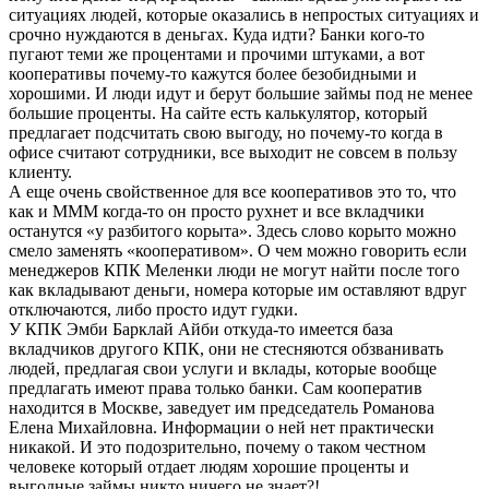
ситуациях людей, которые оказались в непростых ситуациях и
срочно нуждаются в деньгах. Куда идти? Банки кого-то
пугают теми же процентами и прочими штуками, а вот
кооперативы почему-то кажутся более безобидными и
хорошими. И люди идут и берут большие займы под не менее
большие проценты. На сайте есть калькулятор, который
предлагает подсчитать свою выгоду, но почему-то когда в
офисе считают сотрудники, все выходит не совсем в пользу
клиенту.
А еще очень свойственное для все кооперативов это то, что
как и МММ когда-то он просто рухнет и все вкладчики
останутся «у разбитого корыта». Здесь слово корыто можно
смело заменять «кооперативом». О чем можно говорить если
менеджеров КПК Меленки люди не могут найти после того
как вкладывают деньги, номера которые им оставляют вдруг
отключаются, либо просто идут гудки.
У КПК Эмби Барклай Айби откуда-то имеется база
вкладчиков другого КПК, они не стесняются обзванивать
людей, предлагая свои услуги и вклады, которые вообще
предлагать имеют права только банки. Сам кооператив
находится в Москве, заведует им председатель Романова
Елена Михайловна. Информации о ней нет практически
никакой. И это подозрительно, почему о таком честном
человеке который отдает людям хорошие проценты и
выгодные займы никто ничего не знает?!