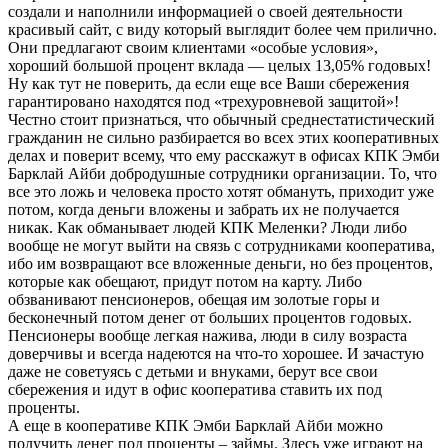
создали и наполнили информацией о своей деятельности
красивый сайт, с виду который выглядит более чем прилично.
Они предлагают своим клиентами «особые условия»,
хороший большой процент вклада — целых 13,05% годовых!
Ну как тут не поверить, да если еще все Ваши сбережения
гарантировано находятся под «трехуровневой защитой»!
Честно стоит признаться, что обычный среднестатистический
гражданин не сильно разбирается во всех этих кооперативных
делах и поверит всему, что ему расскажут в офисах КПК Эмби
Барклай Айби добродушные сотрудники организации. То, что
все это ложь и человека просто хотят обмануть, приходит уже
потом, когда деньги вложены и забрать их не получается
никак. Как обманывает людей КПК Меленки? Люди либо
вообще не могут выйти на связь с сотрудниками кооператива,
ибо им возвращают все вложенные деньги, но без процентов,
которые как обещают, придут потом на карту. Либо
обзванивают пенсионеров, обещая им золотые горы и
бесконечный потом денег от больших процентов годовых.
Пенсионеры вообще легкая нажива, люди в силу возраста
доверчивы и всегда надеются на что-то хорошее. И зачастую
даже не советуясь с детьми и внуками, берут все свои
сбережения и идут в офис кооператива ставить их под
проценты.
А еще в кооперативе КПК Эмби Барклай Айби можно
получить денег под проценты – займы. Здесь уже играют на