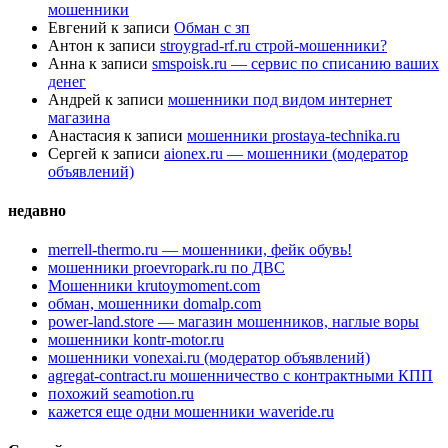
мошенники
Евгений
к записи
Обман с зп
Антон
к записи
stroygrad-rf.ru строй-мошенники?
Анна
к записи
smspoisk.ru — сервис по списанию ваших
денег
Андрей
к записи
мошенники под видом интернет
магазина
Анастасия
к записи
мошенники prostaya-technika.ru
Сергей
к записи
aionex.ru — мошенники (модератор
объявлений)
недавно
merrell-thermo.ru — мошенники, фейк обувь!
мошенники proevropark.ru по ДВС
Мошенники krutoymoment.com
обман, мошенники domalp.com
power-land.store — магазин мошенников, наглые воры
мошенники kontr-motor.ru
мошенники vonexai.ru (модератор объявлений)
agregat-contract.ru мошенничество с контрактными КПП
похожий seamotion.ru
кажется еще одни мошенники waveride.ru