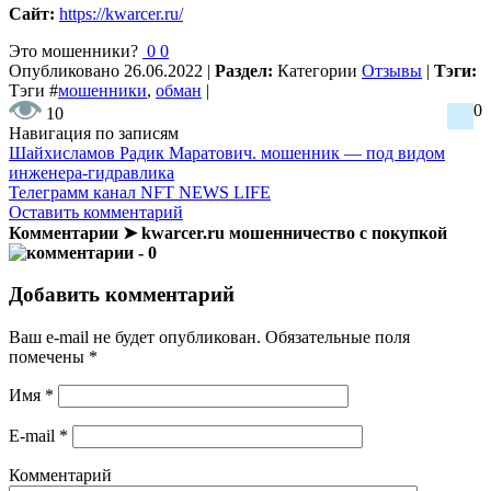
Сайт:
https://kwarcer.ru/
Это мошенники?
0
0
Опубликовано
26.06.2022
|
Раздел:
Категории
Отзывы
|
Тэги:
Тэги
#
мошенники
,
обман
|
0
10
Навигация по записям
Шайхисламов Радик Маратович. мошенник — под видом
инженера-гидравлика
Телеграмм канал NFT NEWS LIFE
Оставить комментарий
Комментарии ➤ kwarcer.ru мошенничество с покупкой
- 0
Добавить комментарий
Ваш e-mail не будет опубликован.
Обязательные поля
помечены
*
Имя
*
E-mail
*
Комментарий