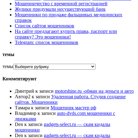
Мошенничество с временной регистрацией
Жулики придумали несуществующий банк
Мошенники по продаже фальшивых медицинских
справок
Список сайтов мошенников
На сайте предлагают купить права, паспорт или
справку? Это мошенники!
Telegram: список мошенников
темы
темы
Комментируют
Дмитрий
к записи
motorshine.ru -обман на деньги и авто
Автор2
к записи
Удаленная работа. Студия создание
сайтов. Мошенники
Тамара
к записи
Мошенник мастер рф
Владимир
к записи
auto-dvds.com мошенники с
движками
Den
к записи
gadgets-select.ru — скам кидалы
мошенники
Den
к записи
gadgets-select.ru — скам кидалы