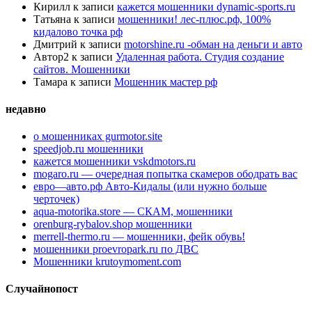
Кирилл
к записи
кажется мошенники dynamic-sports.ru
Татьяна
к записи
мошенники! лес-плюс.рф, 100%
кидалово точка рф
Дмитрий
к записи
motorshine.ru -обман на деньги и авто
Автор2
к записи
Удаленная работа. Студия создание
сайтов. Мошенники
Тамара
к записи
Мошенник мастер рф
недавно
о мошенниках gurmotor.site
speedjob.ru мошенники
кажется мошенники vskdmotors.ru
mogaro.ru — очередная попытка скамеров ободрать вас
евро—авто.рф Авто-Кидалы (или нужно больше
черточек)
aqua-motorika.store — СКАМ, мошенники
orenburg-rybalov.shop мошенники
merrell-thermo.ru — мошенники, фейк обувь!
мошенники proevropark.ru по ДВС
Мошенники krutoymoment.com
Случайнопост