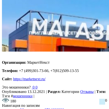
Организация:
МаркетНекст
Телефон:
+7 (499)301-73-66, +7(812)509-13-55
Сайт:
https://marketnext.ru/
Это мошенники?
0
0
Опубликовано
13.12.2021
|
Раздел:
Категории
Отзывы
|
Тэги:
Тэги
#
мошенники
|
0
180
Навигация по записям