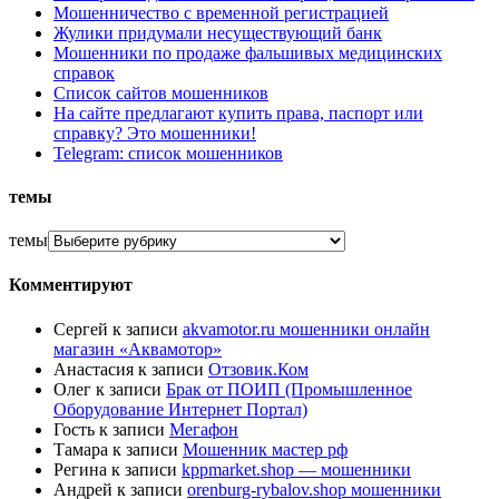
Мошенничество с временной регистрацией
Жулики придумали несуществующий банк
Мошенники по продаже фальшивых медицинских
справок
Список сайтов мошенников
На сайте предлагают купить права, паспорт или
справку? Это мошенники!
Telegram: список мошенников
темы
темы
Комментируют
Сергей
к записи
akvamotor.ru мошенники онлайн
магазин «Аквамотор»
Анастасия
к записи
Отзовик.Ком
Олег
к записи
Брак от ПОИП (Промышленное
Оборудование Интернет Портал)
Гость
к записи
Мегафон
Тамара
к записи
Мошенник мастер рф
Регина
к записи
kppmarket.shop — мошенники
Андрей
к записи
orenburg-rybalov.shop мошенники