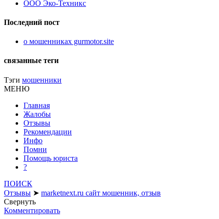
ООО Эко-Техникс
Последний пост
о мошенниках gurmotor.site
связанные теги
Тэги
мошенники
МЕНЮ
Главная
Жалобы
Отзывы
Рекомендации
Инфо
Помни
Помощь юриста
?
ПОИСК
Отзывы
➤
marketnext.ru сайт мошенник, отзыв
Свернуть
Комментировать