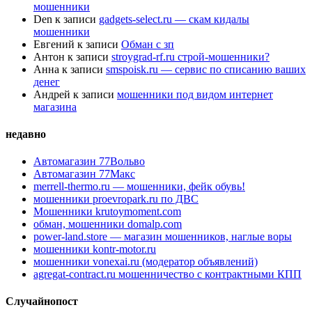
мошенники
Den
к записи
gadgets-select.ru — скам кидалы
мошенники
Евгений
к записи
Обман с зп
Антон
к записи
stroygrad-rf.ru строй-мошенники?
Анна
к записи
smspoisk.ru — сервис по списанию ваших
денег
Андрей
к записи
мошенники под видом интернет
магазина
недавно
Автомагазин 77Вольво
Автомагазин 77Макс
merrell-thermo.ru — мошенники, фейк обувь!
мошенники proevropark.ru по ДВС
Мошенники krutoymoment.com
обман, мошенники domalp.com
power-land.store — магазин мошенников, наглые воры
мошенники kontr-motor.ru
мошенники vonexai.ru (модератор объявлений)
agregat-contract.ru мошенничество с контрактными КПП
Случайнопост