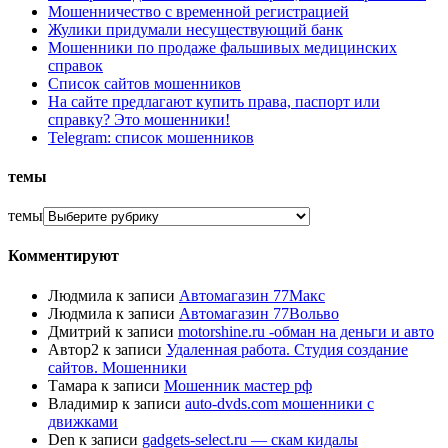
Мошенничество с временной регистрацией
Жулики придумали несуществующий банк
Мошенники по продаже фальшивых медицинских
справок
Список сайтов мошенников
На сайте предлагают купить права, паспорт или
справку? Это мошенники!
Telegram: список мошенников
темы
темы
Комментируют
Людмила
к записи
Автомагазин 77Макс
Людмила
к записи
Автомагазин 77Вольво
Дмитрий
к записи
motorshine.ru -обман на деньги и авто
Автор2
к записи
Удаленная работа. Студия создание
сайтов. Мошенники
Тамара
к записи
Мошенник мастер рф
Владимир
к записи
auto-dvds.com мошенники с
движками
Den
к записи
gadgets-select.ru — скам кидалы