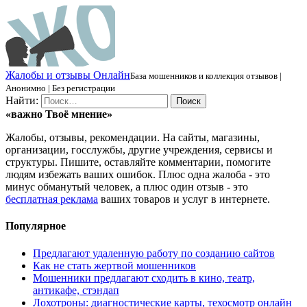
Ж
алобы и отзывы
О
нлайн
База мошенников и коллекция отзывов |
Анонимно | Без регистрации
Найти:
«важно
Твоё
мнение»
Жалобы, отзывы, рекомендации. На сайты, магазины,
организации, госслужбы, другие учреждения, сервисы и
структуры. Пишите, оставляйте комментарии, помогите
людям избежать ваших ошибок. Плюс одна жалоба - это
минус обманутый человек, а плюс один отзыв - это
бесплатная реклама
ваших товаров и услуг в интернете.
Популярное
Предлагают удаленную работу по созданию сайтов
Как не стать жертвой мошенников
Мошенники предлагают сходить в кино, театр,
антикафе, стэндап
Лохотроны: диагностические карты, техосмотр онлайн