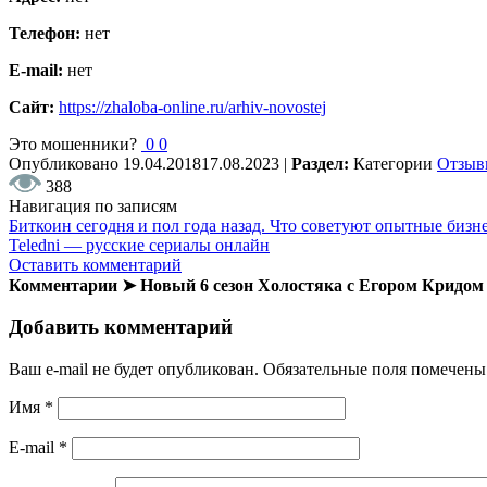
Телефон:
нет
E-mail:
нет
Сайт:
https://zhaloba-online.ru/arhiv-novostej
Это мошенники?
0
0
Опубликовано
19.04.2018
17.08.2023
|
Раздел:
Категории
Отзыв
388
Навигация по записям
Биткоин сегодня и пол года назад. Что советуют опытные биз
Teledni — русские сериалы онлайн
Оставить комментарий
Комментарии ➤ Новый 6 сезон Холостяка с Егором Кридо
Добавить комментарий
Ваш e-mail не будет опубликован.
Обязательные поля помечен
Имя
*
E-mail
*