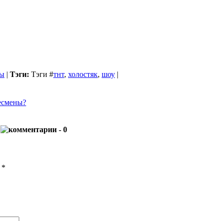
ы
|
Тэги:
Тэги
#
тнт
,
холостяк
,
шоу
|
несмены?
м
- 0
ы
*