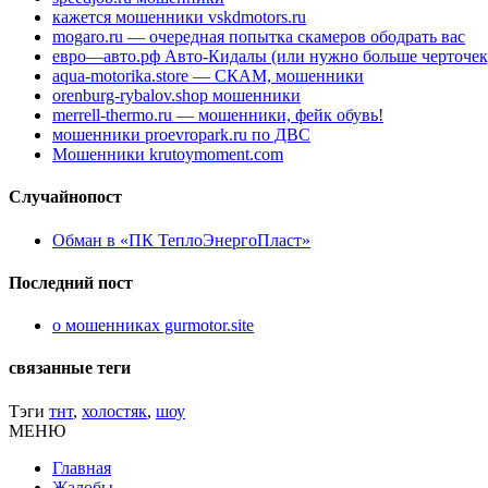
кажется мошенники vskdmotors.ru
mogaro.ru — очередная попытка скамеров ободрать вас
евро—авто.рф Авто-Кидалы (или нужно больше черточек
aqua-motorika.store — СКАМ, мошенники
orenburg-rybalov.shop мошенники
merrell-thermo.ru — мошенники, фейк обувь!
мошенники proevropark.ru по ДВС
Мошенники krutoymoment.com
Случайнопост
Обман в «ПК ТеплоЭнергоПласт»
Последний пост
о мошенниках gurmotor.site
связанные теги
Тэги
тнт
,
холостяк
,
шоу
МЕНЮ
Главная
Жалобы