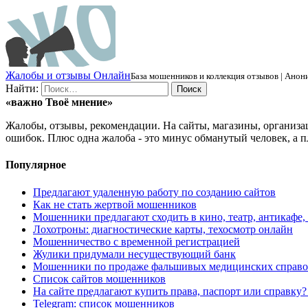
Ж
алобы и отзывы
О
нлайн
База мошенников и коллекция отзывов | Анони
Найти:
«важно
Твоё
мнение»
Жалобы, отзывы, рекомендации. На сайты, магазины, организа
ошибок. Плюс одна жалоба - это минус обманутый человек, а п
Популярное
Предлагают удаленную работу по созданию сайтов
Как не стать жертвой мошенников
Мошенники предлагают сходить в кино, театр, антикафе,
Лохотроны: диагностические карты, техосмотр онлайн
Мошенничество с временной регистрацией
Жулики придумали несуществующий банк
Мошенники по продаже фальшивых медицинских справо
Список сайтов мошенников
На сайте предлагают купить права, паспорт или справку
Telegram: список мошенников