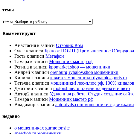
темы
темы
Комментируют
Анастасия
к записи
Отзовик.Ком
Олег
к записи
Брак от ПОИП (Промышленное Оборудова
Гость
к записи
Мегафон
Тамара
к записи
Мошенник мастер рф
Регина
к записи
kppmarket.shop — мошенники
Андрей
к записи
orenburg-rybalov.shop мошенники
Кирилл
к записи
кажется мошенники dynamic-sports.ru
Татьяна
к записи
мошенники! лес-плюс.рф, 100% кидалов
Дмитрий
к записи
motorshine.ru -обман на деньги и авто
Автор2
к записи
Удаленная работа. Студия создание сай
Тамара
к записи
Мошенник мастер рф
Владимир
к записи
auto-dvds.com мошенники с движками
недавно
о мошенниках gurmotor.site
speedjob.ru мошенники