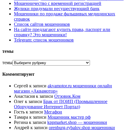
Мошенничество с временной регистрацией
Жулики придумали несуществующий банк
Мошенники по продаже фальшивых медицинских
справок
Список сайтов мошенников
На сайте предлагают купить права, паспорт или
справку? Это мошенники!
Telegram: список мошенников
темы
темы
Комментируют
Сергей
к записи
akvamotor.ru мошенники онлайн
магазин «Аквамотор»
Анастасия
к записи
Отзовик.Ком
Олег
к записи
Брак от ПОИП (Промышленное
Оборудование Интернет Портал)
Гость
к записи
Мегафон
Тамара
к записи
Мошенник мастер рф
Регина
к записи
kppmarket.shop — мошенники
Андрей
к записи
orenburg-rybalov.shop мошенники