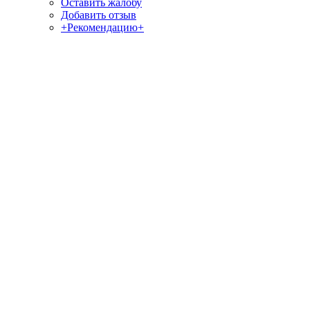
Оставить жалобу
Добавить отзыв
+Рекомендацию+
Отзывы и жалобы на сайты, магазины, организации,
учреждения, сервисы и различные структуры.
Комментируйте, помогите людям избежать Ваших ошибок.