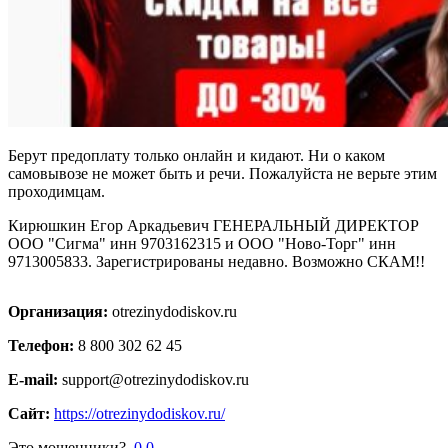
Берут предоплату только онлайн и кидают. Ни о каком
самовывозе не может быть и речи. Пожалуйста не верьте этим
проходимцам.
Кирюшкин Егор Аркадьевич ГЕНЕРАЛЬНЫЙ ДИРЕКТОР
ООО "Сигма" инн 9703162315 и ООО "Ново-Торг" инн
9713005833. Зарегистрированы недавно. Возможно СКАМ!!
Организация:
otrezinydodiskov.ru
Телефон:
8 800 302 62 45
E-mail:
support@otrezinydodiskov.ru
Сайт:
https://otrezinydodiskov.ru/
Это мошенники?
0
0