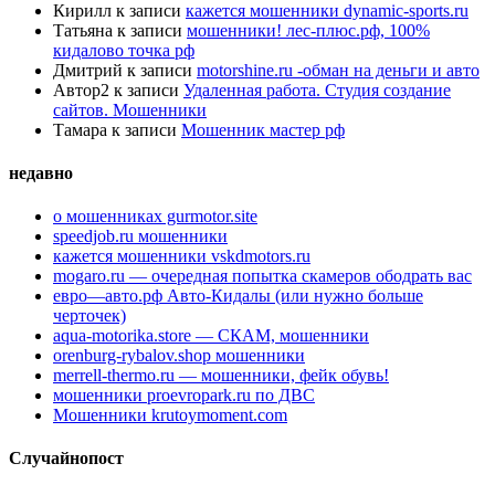
Кирилл
к записи
кажется мошенники dynamic-sports.ru
Татьяна
к записи
мошенники! лес-плюс.рф, 100%
кидалово точка рф
Дмитрий
к записи
motorshine.ru -обман на деньги и авто
Автор2
к записи
Удаленная работа. Студия создание
сайтов. Мошенники
Тамара
к записи
Мошенник мастер рф
недавно
о мошенниках gurmotor.site
speedjob.ru мошенники
кажется мошенники vskdmotors.ru
mogaro.ru — очередная попытка скамеров ободрать вас
евро—авто.рф Авто-Кидалы (или нужно больше
черточек)
aqua-motorika.store — СКАМ, мошенники
orenburg-rybalov.shop мошенники
merrell-thermo.ru — мошенники, фейк обувь!
мошенники proevropark.ru по ДВС
Мошенники krutoymoment.com
Случайнопост