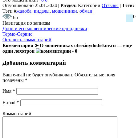
Опубликовано
25.01.2024
|
Раздел:
Категории
Отзывы
|
Тэги:
Тэги
#
жалоба
,
кидалы
,
мошенники
,
обман
|
0
65
Навигация по записям
Дроп и его мошеннические однодневки
Термо-Сервис
Оставить комментарий
Комментарии ➤ О мошенниках otrezinydodiskov.ru — еще
один лохотрон
- 0
Добавить комментарий
Ваш e-mail не будет опубликован.
Обязательные поля
помечены
*
Имя
*
E-mail
*
Комментарий