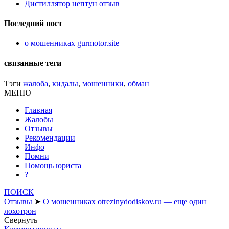
Дистиллятор нептун отзыв
Последний пост
о мошенниках gurmotor.site
связанные теги
Тэги
жалоба
,
кидалы
,
мошенники
,
обман
МЕНЮ
Главная
Жалобы
Отзывы
Рекомендации
Инфо
Помни
Помощь юриста
?
ПОИСК
Отзывы
➤
О мошенниках otrezinydodiskov.ru — еще один
лохотрон
Свернуть