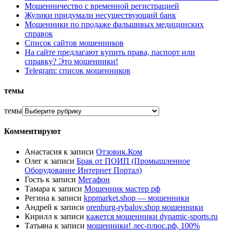
Мошенничество с временной регистрацией
Жулики придумали несуществующий банк
Мошенники по продаже фальшивых медицинских
справок
Список сайтов мошенников
На сайте предлагают купить права, паспорт или
справку? Это мошенники!
Telegram: список мошенников
темы
темы
Комментируют
Анастасия
к записи
Отзовик.Ком
Олег
к записи
Брак от ПОИП (Промышленное
Оборудование Интернет Портал)
Гость
к записи
Мегафон
Тамара
к записи
Мошенник мастер рф
Регина
к записи
kppmarket.shop — мошенники
Андрей
к записи
orenburg-rybalov.shop мошенники
Кирилл
к записи
кажется мошенники dynamic-sports.ru
Татьяна
к записи
мошенники! лес-плюс.рф, 100%