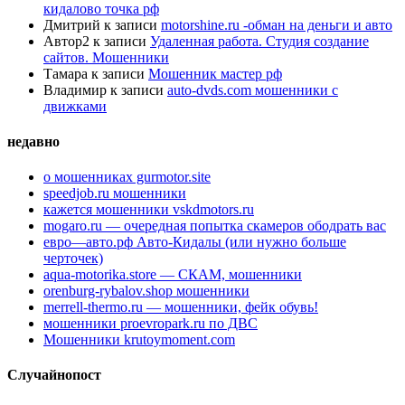
кидалово точка рф
Дмитрий
к записи
motorshine.ru -обман на деньги и авто
Автор2
к записи
Удаленная работа. Студия создание
сайтов. Мошенники
Тамара
к записи
Мошенник мастер рф
Владимир
к записи
auto-dvds.com мошенники с
движками
недавно
о мошенниках gurmotor.site
speedjob.ru мошенники
кажется мошенники vskdmotors.ru
mogaro.ru — очередная попытка скамеров ободрать вас
евро—авто.рф Авто-Кидалы (или нужно больше
черточек)
aqua-motorika.store — СКАМ, мошенники
orenburg-rybalov.shop мошенники
merrell-thermo.ru — мошенники, фейк обувь!
мошенники proevropark.ru по ДВС
Мошенники krutoymoment.com
Случайнопост