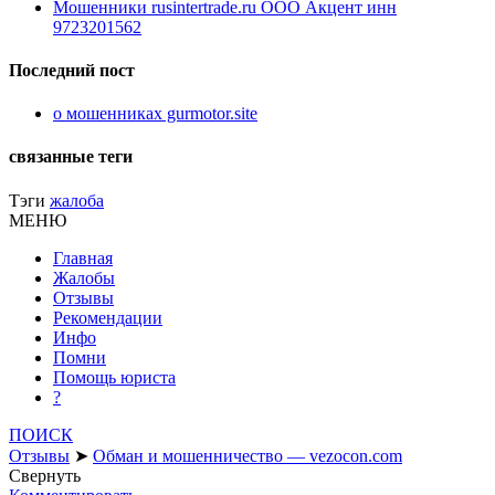
Мошенники rusintertrade.ru ООО Акцент инн
9723201562
Последний пост
о мошенниках gurmotor.site
связанные теги
Тэги
жалоба
МЕНЮ
Главная
Жалобы
Отзывы
Рекомендации
Инфо
Помни
Помощь юриста
?
ПОИСК
Отзывы
➤
Обман и мошенничество — vezocon.com
Свернуть