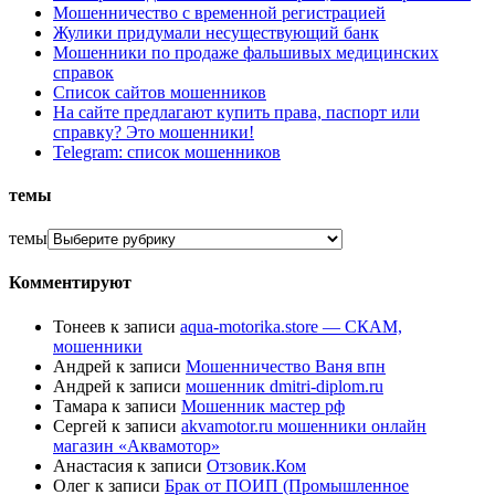
Мошенничество с временной регистрацией
Жулики придумали несуществующий банк
Мошенники по продаже фальшивых медицинских
справок
Список сайтов мошенников
На сайте предлагают купить права, паспорт или
справку? Это мошенники!
Telegram: список мошенников
темы
темы
Комментируют
Тонеев
к записи
aqua-motorika.store — СКАМ,
мошенники
Андрей
к записи
Мошенничество Ваня впн
Андрей
к записи
мошенник dmitri-diplom.ru
Тамара
к записи
Мошенник мастер рф
Сергей
к записи
akvamotor.ru мошенники онлайн
магазин «Аквамотор»
Анастасия
к записи
Отзовик.Ком
Олег
к записи
Брак от ПОИП (Промышленное