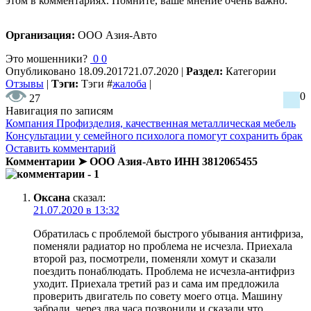
этом в комментариях. Помните, ваше мнение очень важно.
Организация:
ООО Азия-Авто
Это мошенники?
0
0
Опубликовано
18.09.2017
21.07.2020
|
Раздел:
Категории
Отзывы
|
Тэги:
Тэги
#
жалоба
|
0
27
Навигация по записям
Компания Профизделия, качественная металлическая мебель
Консультации у семейного психолога помогут сохранить брак
Оставить комментарий
Комментарии ➤ ООО Азия-Авто ИНН 3812065455
- 1
Оксана
сказал:
21.07.2020 в 13:32
Обратилась с проблемой быстрого убывания антифриза,
поменяли радиатор но проблема не исчезла. Приехала
второй раз, посмотрели, поменяли хомут и сказали
поездить понаблюдать. Проблема не исчезла-антифриз
уходит. Приехала третий раз и сама им предложила
проверить двигатель по совету моего отца. Машину
забрали, через два часа позвонили и сказали что