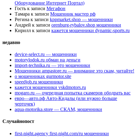
Оборудование Интернет Портал)
Гость
к записи
Мегафон
Тамара
к записи
Мошенник мастер рф
Регина
к записи
kppmarket.shop — мошенники
Андрей
к записи
orenburg-rybalov.shop мошенники
Кирилл
к записи
кажется мошенники dynamic-sports.ru
недавно
device-select.ru — мошенники
motorylodok.ru обман на деньги
import-technika.ru — это мошенники
Мошенники ampastore.ru — внимание это скам, читайте!
о мошенниках gurmotor.site
speedjob.ru мошенники
кажется мошенники vskdmotors.ru
mogaro.ru — очередная попытка скамеров ободрать вас
евро—авто.рф Авто-Кидалы (или нужно больше
черточек)
aqua-motorika.store — СКАМ, мошенники
Случайнопост
first-night.agency first-night.com/ru мошенники