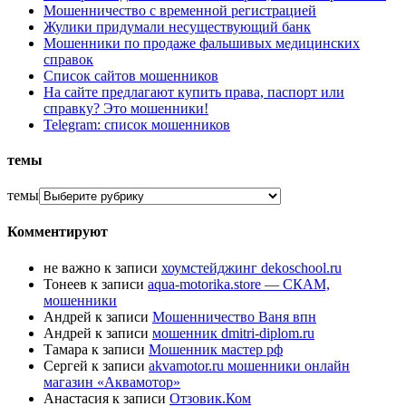
Мошенничество с временной регистрацией
Жулики придумали несуществующий банк
Мошенники по продаже фальшивых медицинских
справок
Список сайтов мошенников
На сайте предлагают купить права, паспорт или
справку? Это мошенники!
Telegram: список мошенников
темы
темы
Комментируют
не важно
к записи
хоумстейджинг dekoschool.ru
Тонеев
к записи
aqua-motorika.store — СКАМ,
мошенники
Андрей
к записи
Мошенничество Ваня впн
Андрей
к записи
мошенник dmitri-diplom.ru
Тамара
к записи
Мошенник мастер рф
Сергей
к записи
akvamotor.ru мошенники онлайн
магазин «Аквамотор»
Анастасия
к записи
Отзовик.Ком