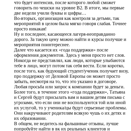
что будет интенсив, после которого любой сможет
говорить по чешски на уровне B2. В итоге, мы первые
две недели учили буквы и цифры…
Во-вторых, организация как контроля за детьми, так
мероприятий в целом была мягко говоря слабая. Точнее
просто никакая!
Ну и последнее, касающееся лагеря-неоправданно
дорого. За такую цену можно найти и курсы получше и
мероприятия поинтереснее.
Далее что касается их «года поддержки» после
оформления документов. Здесь у меня просто нет слов.
Никогда не представлял, как люди, которые улыбаются
тебе в лицо, могут потом так себя вести. Если коротко,
после того, как будующий студент/ученик получает визу,
про поддержку от Деловой Европы он может просто
забыть, несмотря на то, что это указано в договоре.
Любая просьба или запрос к компании будет за деньги.
Более того, в течение этого «года поддержки», Татьяна
и Сергей будут присылать вам и вашим детям письма с
угрозами, что если они не воспользуются той или иной
их услугой, то у ученика/цы будут серьезные проблемы.
Они накручивают родителям всякую чушь о их детях и
их образовании.
В общем, не ведитесь на фальшивые отзывы, лучше
попробуйте найти в вк их реальных клиентов и