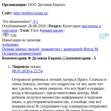
Организация:
ООО Деловая Европа
Сайт:
http://golden-praga.ru/
Это мошенники?
0
1
Опубликовано
26.08.2016
|
Раздел:
Категории
магазины и
торговля
|
Тэги:
Тэги
#
иммиграция
|
1+
539
Навигация по записям
webnames
Первая замена дверей, знакомство с компанией Верда М
Оставить комментарий
Комментарии ➤ Деловая Европа
- 5
Людмила
сказал:
08.01.2020 в 22:54
Отправили ребенка в летний лагерь в Праге. Сначала я
очень боялась, потому что подросток 14 лет, мало что
мог сделать, но меня уверили, что все будет в порядке,
когда я беседовала с представителями центра. Мой
ребенок получил множество информации о чешском
языке, о достопримечательностях, и вообще, ему всё
понравилось! В следующем году планируем отправлять
его на обучение в Чехию через Деловую Европу.