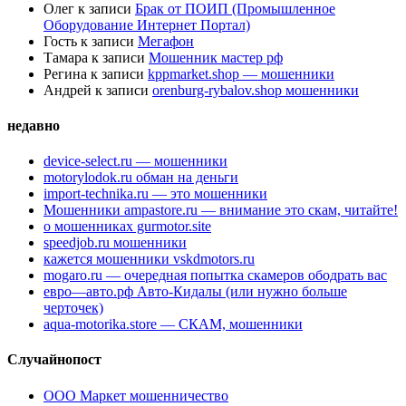
Олег
к записи
Брак от ПОИП (Промышленное
Оборудование Интернет Портал)
Гость
к записи
Мегафон
Тамара
к записи
Мошенник мастер рф
Регина
к записи
kppmarket.shop — мошенники
Андрей
к записи
orenburg-rybalov.shop мошенники
недавно
device-select.ru — мошенники
motorylodok.ru обман на деньги
import-technika.ru — это мошенники
Мошенники ampastore.ru — внимание это скам, читайте!
о мошенниках gurmotor.site
speedjob.ru мошенники
кажется мошенники vskdmotors.ru
mogaro.ru — очередная попытка скамеров ободрать вас
евро—авто.рф Авто-Кидалы (или нужно больше
черточек)
aqua-motorika.store — СКАМ, мошенники
Случайнопост
ООО Маркет мошенничество