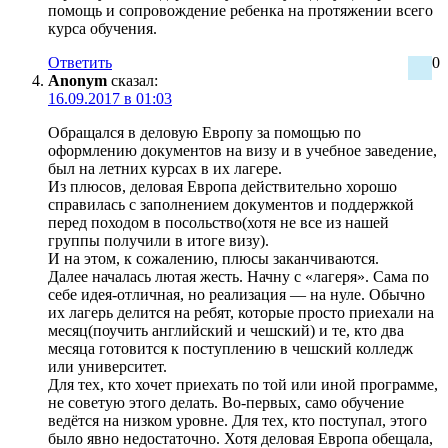
помощь и сопровождение ребенка на протяжении всего
курса обучения.
Ответить
0
Anonym
сказал:
16.09.2017 в 01:03
Обращался в деловую Европу за помощью по
оформлению документов на визу и в учебное заведение,
был на летних курсах в их лагере.
Из плюсов, деловая Европа действительно хорошо
справилась с заполнением документов и поддержкой
перед походом в посольство(хотя не все из нашей
группы получили в итоге визу).
И на этом, к сожалению, плюсы заканчиваются.
Далее началась лютая жесть. Начну с «лагеря». Сама по
себе идея-отличная, но реализация — на нуле. Обычно
их лагерь делится на ребят, которые просто приехали на
месяц(поучить английский и чешский) и те, кто два
месяца готовится к поступлению в чешский колледж
или университет.
Для тех, кто хочет приехать по той или иной программе,
не советую этого делать. Во-первых, само обучение
ведётся на низком уровне. Для тех, кто поступал, этого
было явно недостаточно. Хотя деловая Европа обещала,