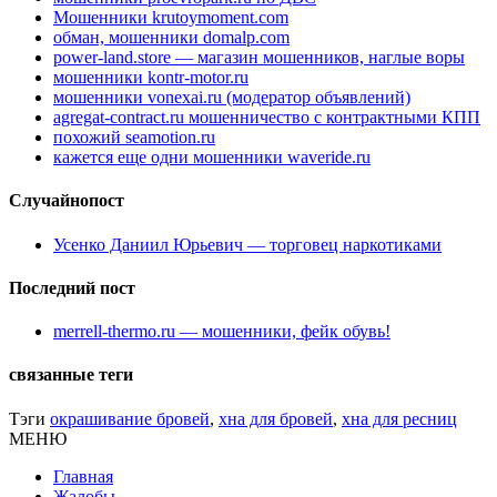
Мошенники krutoymoment.com
обман, мошенники domalp.com
power-land.store — магазин мошенников, наглые воры
мошенники kontr-motor.ru
мошенники vonexai.ru (модератор объявлений)
agregat-contract.ru мошенничество с контрактными КПП
похожий seamotion.ru
кажется еще одни мошенники waveride.ru
Случайнопост
Усенко Даниил Юрьевич — торговец наркотиками
Последний пост
merrell-thermo.ru — мошенники, фейк обувь!
связанные теги
Тэги
окрашивание бровей
,
хна для бровей
,
хна для ресниц
МЕНЮ
Главная
Жалобы