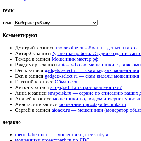
темы
темы
Комментируют
Дмитрий
к записи
motorshine.ru -обман на деньги и авто
Автор2
к записи
Удаленная работа. Студия создание сай
Тамара
к записи
Мошенник мастер рф
Владимир
к записи
auto-dvds.com мошенники с движками
Den
к записи
gadgets-select.ru — скам кидалы мошенники
Den
к записи
gadgets-select.ru — скам кидалы мошенники
Евгений
к записи
Обман с зп
Антон
к записи
stroygrad-rf.ru строй-мошенники?
Анна
к записи
smspoisk.ru — сервис по списанию ваших 
Андрей
к записи
мошенники под видом интернет магази
Анастасия
к записи
мошенники prostaya-technika.ru
Сергей
к записи
aionex.ru — мошенники (модератор объя
недавно
merrell-thermo.ru — мошенники, фейк обувь!
мошенники proevropark.ru по ДВС