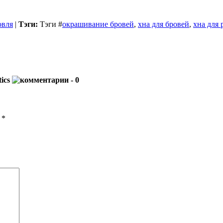
овля
|
Тэги:
Тэги
#
окрашивание бровей
,
хна для бровей
,
хна для 
ics
- 0
ы
*