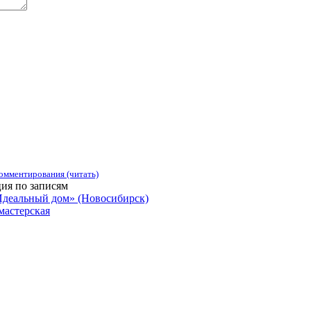
омментирования (читать)
ия по записям
Идеальный дом» (Новосибирск)
мастерская
зации, учреждения, сервисы и различные структуры. Комментир