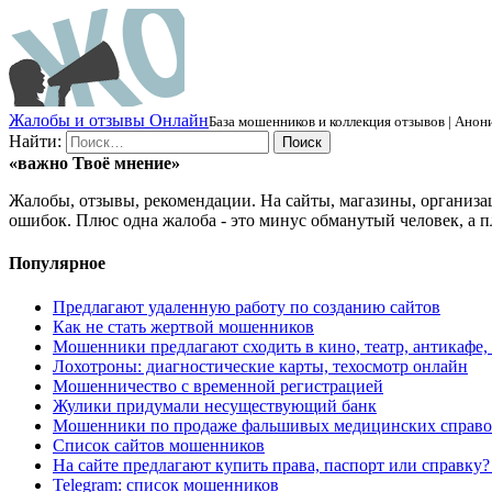
Ж
алобы и отзывы
О
нлайн
База мошенников и коллекция отзывов | Анони
Найти:
«важно
Твоё
мнение»
Жалобы, отзывы, рекомендации. На сайты, магазины, организа
ошибок. Плюс одна жалоба - это минус обманутый человек, а п
Популярное
Предлагают удаленную работу по созданию сайтов
Как не стать жертвой мошенников
Мошенники предлагают сходить в кино, театр, антикафе,
Лохотроны: диагностические карты, техосмотр онлайн
Мошенничество с временной регистрацией
Жулики придумали несуществующий банк
Мошенники по продаже фальшивых медицинских справо
Список сайтов мошенников
На сайте предлагают купить права, паспорт или справку
Telegram: список мошенников