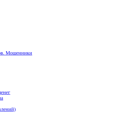
тов. Мошенники
денег
на
влений)