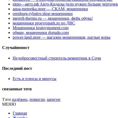
евро—авто.рф Авто-Кидалы (или нужно больше черточек
aqua-motorika.store — СКАМ, мошенники
orenburg-rybalov.shop мошенники
merrell-thermo.ru — мошенники, фейк обувь!
мошенники proevropark.ru по ДВС
Мошенники krutoymoment.com
обман, мошенники domalp.com
power-land.store — магазин мошенников, наглые воры
Случайнопост
Недобросовестный строитель-ремонтник в Сочи
Последний пост
Есть и плюсы и минусы
связанные теги
Тэги
надёжно
,
помогли
,
шенген
МЕНЮ
Главная
Жалобы