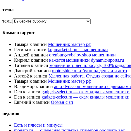
темы
темы
Комментируют
Тамара
к записи
Мошенник мастер рф
Регина
к записи
kppmarket.shop — мошенники
Андрей
к записи
orenburg-rybalov.shop мошенники
Кирилл
к записи
кажется мошенники dynamic-sports.ru
Татьяна
к записи
мошенники! лес-плюс.рф, 100% кидалов
Дмитрий
к записи
motorshine.ru -обман на деньги и авто
Автор2
к записи
Удаленная работа. Студия создание сай
Тамара
к записи
Мошенник мастер рф
Владимир
к записи
auto-dvds.com мошенники с движками
Den
к записи
gadgets-select.ru — скам кидалы мошенники
Den
к записи
gadgets-select.ru — скам кидалы мошенники
Евгений
к записи
Обман с зп
недавно
Есть и плюсы и минусы
mogaro.ru — очередная попытка скамеров ободрать вас