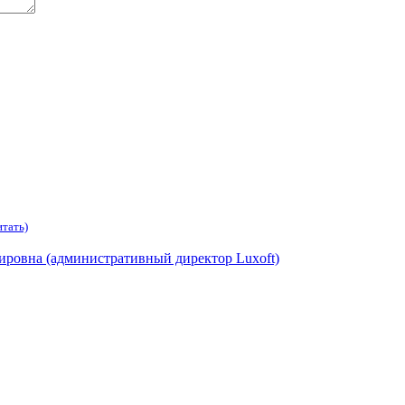
тать)
ировна (административный директор Luxoft)
зации, учреждения, сервисы и различные структуры. Комментир