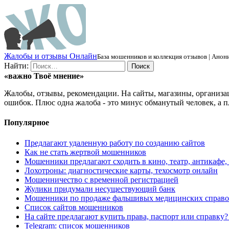
Ж
алобы и отзывы
О
нлайн
База мошенников и коллекция отзывов | Анони
Найти:
«важно
Твоё
мнение»
Жалобы, отзывы, рекомендации. На сайты, магазины, организа
ошибок. Плюс одна жалоба - это минус обманутый человек, а п
Популярное
Предлагают удаленную работу по созданию сайтов
Как не стать жертвой мошенников
Мошенники предлагают сходить в кино, театр, антикафе,
Лохотроны: диагностические карты, техосмотр онлайн
Мошенничество с временной регистрацией
Жулики придумали несуществующий банк
Мошенники по продаже фальшивых медицинских справо
Список сайтов мошенников
На сайте предлагают купить права, паспорт или справку
Telegram: список мошенников