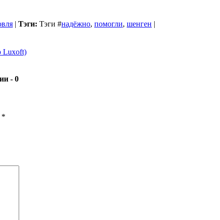
овля
|
Тэги:
Тэги
#
надёжно
,
помогли
,
шенген
|
Luxoft)
- 0
ы
*