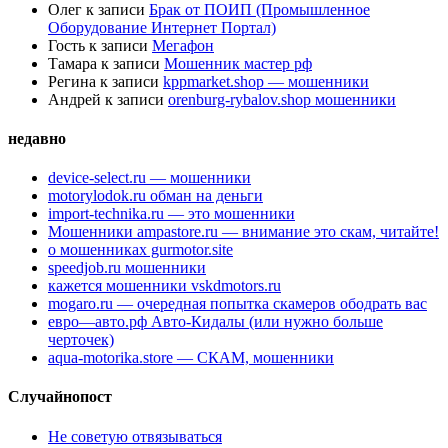
Олег
к записи
Брак от ПОИП (Промышленное
Оборудование Интернет Портал)
Гость
к записи
Мегафон
Тамара
к записи
Мошенник мастер рф
Регина
к записи
kppmarket.shop — мошенники
Андрей
к записи
orenburg-rybalov.shop мошенники
недавно
device-select.ru — мошенники
motorylodok.ru обман на деньги
import-technika.ru — это мошенники
Мошенники ampastore.ru — внимание это скам, читайте!
о мошенниках gurmotor.site
speedjob.ru мошенники
кажется мошенники vskdmotors.ru
mogaro.ru — очередная попытка скамеров ободрать вас
евро—авто.рф Авто-Кидалы (или нужно больше
черточек)
aqua-motorika.store — СКАМ, мошенники
Случайнопост
Не советую отвязываться