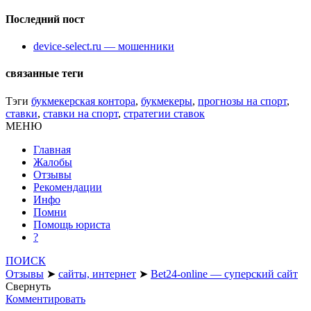
Последний пост
device-select.ru — мошенники
связанные теги
Тэги
букмекерская контора
,
букмекеры
,
прогнозы на спорт
,
ставки
,
ставки на спорт
,
стратегии ставок
МЕНЮ
Главная
Жалобы
Отзывы
Рекомендации
Инфо
Помни
Помощь юриста
?
ПОИСК
Отзывы
➤
сайты, интернет
➤
Bet24-online — суперский сайт
Свернуть
Комментировать