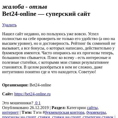
жалоба - отзыв
Bet24-online — суперский сайт
Удалить
Нашел сайт недавно, но пользуюсь уже вовсю. Успел
полностью на себе проверить не только его удобство (а оно на
высшем уровне), но и достоверность. Рейтинг бк сомнений не
вызывает, а все бонусы, о которых написано, действительно у
букмекеров имеются. Часто опираюсь на их прогнозы теперь,
большинство сбывается. Плюс ко всему - есть интересные и
полезные статейки, с которыми мои ставки результативнее
становятся. В целом разобраться в нем не сложно, даже
интуитивно понятно где и что находится. Советую!
Организация:
Bet24-online
Сайт:
https://bet24-online.ru
Это мошенники?
0
1
Опубликовано
26.12.2019
|
Раздел:
Категории
сайты,
интернет
|
Тэги:
Тэги
#
букмекерская контора
,
букмекеры
,
прогнозы на спорт
,
ставки
,
ставки на спорт
,
стратегии ставок
|