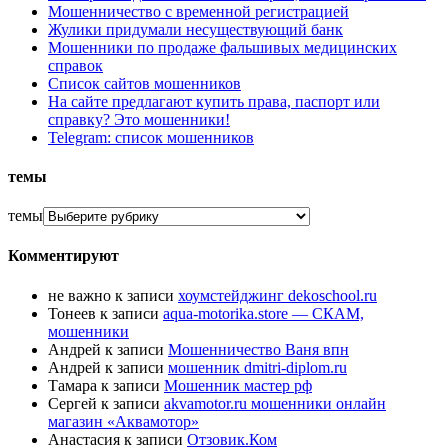
Мошенничество с временной регистрацией
Жулики придумали несуществующий банк
Мошенники по продаже фальшивых медицинских
справок
Список сайтов мошенников
На сайте предлагают купить права, паспорт или
справку? Это мошенники!
Telegram: список мошенников
темы
темы
Комментируют
не важно
к записи
хоумстейджинг dekoschool.ru
Тонеев
к записи
aqua-motorika.store — СКАМ,
мошенники
Андрей
к записи
Мошенничество Ваня впн
Андрей
к записи
мошенник dmitri-diplom.ru
Тамара
к записи
Мошенник мастер рф
Сергей
к записи
akvamotor.ru мошенники онлайн
магазин «Аквамотор»
Анастасия
к записи
Отзовик.Ком