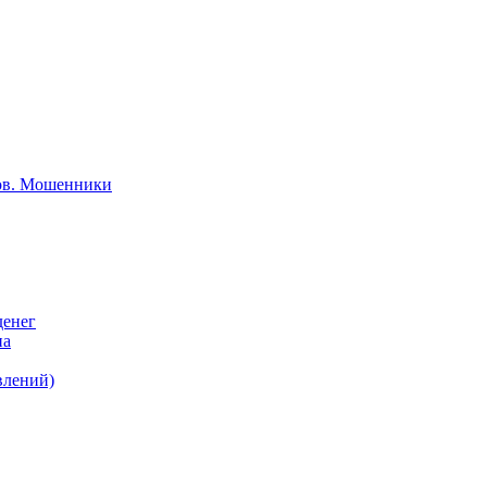
тов. Мошенники
денег
на
влений)