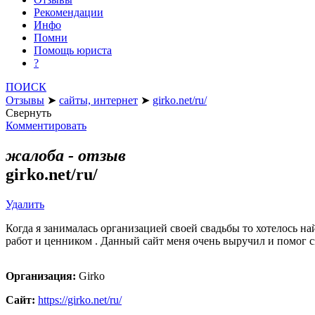
Рекомендации
Инфо
Помни
Помощь юриста
?
ПОИСК
Отзывы
➤
сайты, интернет
➤
girko.net/ru/
Свернуть
Комментировать
жалоба - отзыв
girko.net/ru/
Удалить
Когда я занималась организацией своей свадьбы то хотелось най
работ и ценником . Данный сайт меня очень выручил и помог с
Организация:
Girko
Сайт:
https://girko.net/ru/