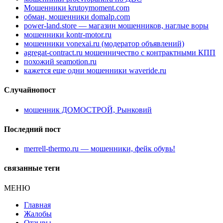
Мошенники krutoymoment.com
обман, мошенники domalp.com
power-land.store — магазин мошенников, наглые воры
мошенники kontr-motor.ru
мошенники vonexai.ru (модератор объявлений)
agregat-contract.ru мошенничество с контрактными КПП
похожий seamotion.ru
кажется еще одни мошенники waveride.ru
Случайнопост
мошенник ДОМОСТРОЙ, Рынковий
Последний пост
merrell-thermo.ru — мошенники, фейк обувь!
связанные теги
МЕНЮ
Главная
Жалобы
Отзывы