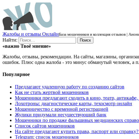
Ж
алобы и отзывы
О
нлайн
База мошенников и коллекция отзывов | Анони
Найти:
«важно
Твоё
мнение»
Жалобы, отзывы, рекомендации. На сайты, магазины, организа
ошибок. Плюс одна жалоба - это минус обманутый человек, а п
Популярное
Предлагают удаленную работу по созданию сайтов
Как не стать жертвой мошенников
Мошенники предлагают сходить в кино, театр, антикафе,
Лохотроны: диагностические карты, техосмотр онлайн
Мошенничество с временной регистрацией
Жулики придумали несуществующий банк
Мошенники по продаже фальшивых медицинских справо
Список сайтов мошенников
На сайте предлагают купить права, паспорт или справку
Telegram: список мошенников