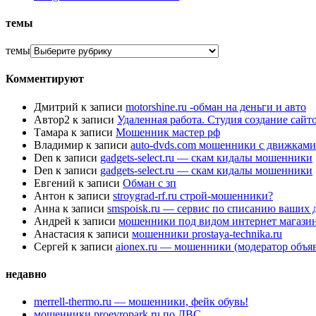
темы
темы
Комментируют
Дмитрий
к записи
motorshine.ru -обман на деньги и авто
Автор2
к записи
Удаленная работа. Студия создание сай
Тамара
к записи
Мошенник мастер рф
Владимир
к записи
auto-dvds.com мошенники с движками
Den
к записи
gadgets-select.ru — скам кидалы мошенники
Den
к записи
gadgets-select.ru — скам кидалы мошенники
Евгений
к записи
Обман с зп
Антон
к записи
stroygrad-rf.ru строй-мошенники?
Анна
к записи
smspoisk.ru — сервис по списанию ваших 
Андрей
к записи
мошенники под видом интернет магази
Анастасия
к записи
мошенники prostaya-technika.ru
Сергей
к записи
aionex.ru — мошенники (модератор объя
недавно
merrell-thermo.ru — мошенники, фейк обувь!
мошенники proevropark.ru по ДВС