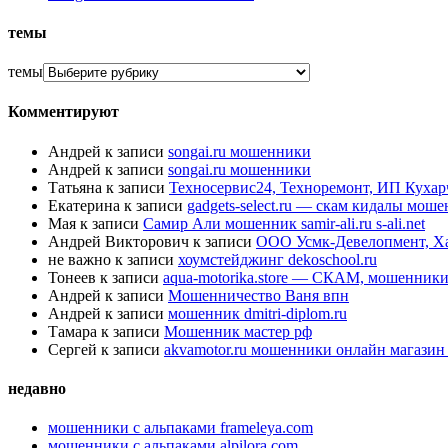
темы
темы
Комментируют
Андрей
к записи
songai.ru мошенники
Андрей
к записи
songai.ru мошенники
Татьяна
к записи
Техносервис24, Техноремонт, ИП Куха
Екатерина
к записи
gadgets-select.ru — скам кидалы мош
Мая
к записи
Самир Али мошенник samir-ali.ru s-ali.net
Андрей Викторович
к записи
ООО Усмк-Девелопмент, Х
не важно
к записи
хоумстейджинг dekoschool.ru
Тонеев
к записи
aqua-motorika.store — СКАМ, мошенник
Андрей
к записи
Мошенничество Ваня впн
Андрей
к записи
мошенник dmitri-diplom.ru
Тамара
к записи
Мошенник мастер рф
Сергей
к записи
akvamotor.ru мошенники онлайн магази
недавно
мошенники с альпаками frameleya.com
мошенники с альпаками alpilora.com