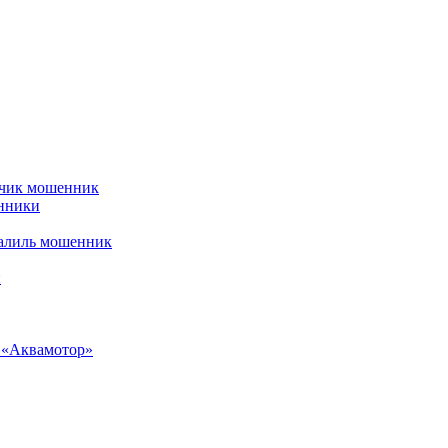
рчик мошенник
енники
алиль мошенник
и
н «Аквамотор»