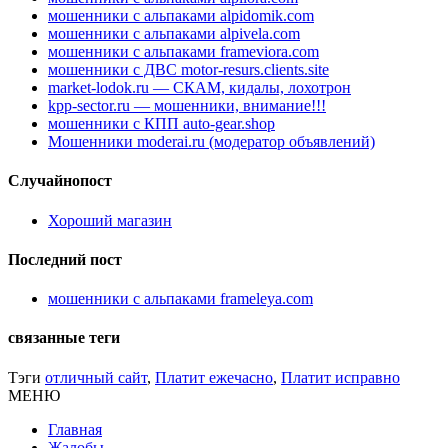
мошенники с альпаками alpidomik.com
мошенники с альпаками alpivela.com
мошенники с альпаками frameviora.com
мошенники с ДВС motor-resurs.clients.site
market-lodok.ru — СКАМ, кидалы, лохотрон
kpp-sector.ru — мошенники, внимание!!!
мошенники с КПП auto-gear.shop
Мошенники moderai.ru (модератор объявлений)
Случайнопост
Хороший магазин
Последний пост
мошенники с альпаками frameleya.com
связанные теги
Тэги
отличный сайт
,
Платит ежечасно
,
Платит исправно
МЕНЮ
Главная
Жалобы