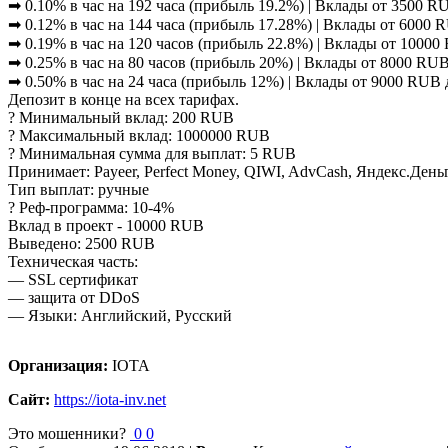
➡ 0.10% в час на 192 часа (прибыль 19.2%) | Вклады от 3500 
➡ 0.12% в час на 144 часа (прибыль 17.28%) | Вклады от 6000
➡ 0.19% в час на 120 часов (прибыль 22.8%) | Вклады от 1000
➡ 0.25% в час на 80 часов (прибыль 20%) | Вклады от 8000 R
➡ 0.50% в час на 24 часа (прибыль 12%) | Вклады от 9000 RUB
Депозит в конце на всех тарифах.
? Минимальный вклад: 200 RUB
? Максимальный вклад: 1000000 RUB
? Минимальная сумма для выплат: 5 RUB
Принимает: Payeer, Perfect Money, QIWI, AdvCash, Яндекс.Деньг
Тип выплат: ручные
? Реф-программа: 10-4%
Вклад в проект - 10000 RUB
Выведено: 2500 RUB
Техническая часть:
— SSL сертификат
— защита от DDoS
— Языки: Английский, Русский
Организация:
IOTA
Сайт:
https://iota-inv.net
Это мошенники?
0
0