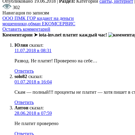
Опубликовано
19.06.2018
|
Раздел:
Категории
сайты, интернет
302
Навигация по записям
ООО ПМК ГОР кидают на деньги
мошенники,обман ЕКОМСЕРВИС
Оставить комментарий
Комментарии ➤ iota-inv.net платит каждый час!
Юлия
сказал:
11.07.2018 в 08:31
Развод. Не платят! Проверено на себе…
Ответить
solo82
сказал:
01.07.2018 в 16:04
Скам — полный!!! проценты не платит — хотя пишет в стр
Ответить
Антон
сказал:
28.06.2018 в 07:59
Не платит проверено
Ответить