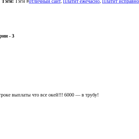
|
Тэги:
Тэги
#
отличный сайт
,
Платит ежечасно
,
Платит исправно
- 3
оке выплаты что все окей!!! 6000 — в трубу!