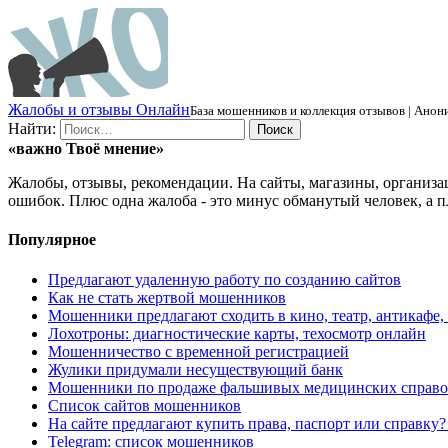
Ж
алобы и отзывы
О
нлайн
База мошенников и коллекция отзывов | Анони
Найти:
«важно
Твоё
мнение»
Жалобы, отзывы, рекомендации. На сайты, магазины, организа
ошибок. Плюс одна жалоба - это минус обманутый человек, а п
Популярное
Предлагают удаленную работу по созданию сайтов
Как не стать жертвой мошенников
Мошенники предлагают сходить в кино, театр, антикафе,
Лохотроны: диагностические карты, техосмотр онлайн
Мошенничество с временной регистрацией
Жулики придумали несуществующий банк
Мошенники по продаже фальшивых медицинских справо
Список сайтов мошенников
На сайте предлагают купить права, паспорт или справку
Telegram: список мошенников