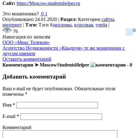
Сайт:
https://Moscow.studentshelper.ru
Это мошенники?
0
1
Опубликовано
24.01.2020
|
Раздел:
Категории
сайты,
интернет
|
Тэги:
Тэги
#
дипломы
,
курсовая
,
учеба
|
0
76
Навигация по записям
ООО «Микс Телеком»
Агентство Недвижимости «Квадрум» те же мошенники с
другим именем
Оставить комментарий
Комментарии ➤ MoscowStudentsHelper
- 0
Добавить комментарий
Ваш e-mail не будет опубликован.
Обязательные поля
помечены
*
Имя
*
E-mail
*
Комментарий