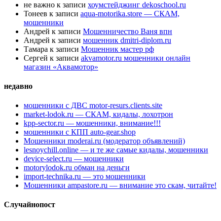
не важно
к записи
хоумстейджинг dekoschool.ru
Тонеев
к записи
aqua-motorika.store — СКАМ,
мошенники
Андрей
к записи
Мошенничество Ваня впн
Андрей
к записи
мошенник dmitri-diplom.ru
Тамара
к записи
Мошенник мастер рф
Сергей
к записи
akvamotor.ru мошенники онлайн
магазин «Аквамотор»
недавно
мошенники с ДВС motor-resurs.clients.site
market-lodok.ru — СКАМ, кидалы, лохотрон
kpp-sector.ru — мошенники, внимание!!!
мошенники с КПП auto-gear.shop
Мошенники moderai.ru (модератор объявлений)
lesnoychill.online — и те же самые кидалы, мошенники
device-select.ru — мошенники
motorylodok.ru обман на деньги
import-technika.ru — это мошенники
Мошенники ampastore.ru — внимание это скам, читайте!
Случайнопост