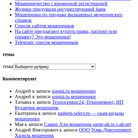
Мошенничество с временной регистрацией
Жулики придумали несуществующий банк
Мошенники по продаже фальшивых медицинских
справок
Список сайтов мошенников
На сайте предлагают купить права, паспорт или
справку? Это мошенники!
Telegram: список мошенников
темы
темы
Комментируют
Андрей
к записи
songai.ru мошенники
Андрей
к записи
songai.ru мошенники
Татьяна
к записи
Техносервис24, Техноремонт, ИП
Кухарчик мошенник
Екатерина
к записи
gadgets-select.ru — скам кидалы
мошенники
Мая
к записи
Самир Али мошенник samir-ali.ru s-ali.net
Андрей Викторович
к записи
ООО Усмк-Девелопмент,
Халиль мошенник