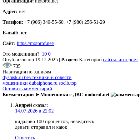
Организация:
motorof.net
Адрес:
нет
Телефон:
+7 (906) 349-55-60, +7 (980) 256-51-29
E-mail:
нет
Сайт:
https://motorof.net/
Это мошенники?
10
0
Опубликовано
19.12.2025
|
Раздел:
Категории
сайты, интернет
735
Навигация по записям
dysmsk.ru без техники и совести
мошенники dubaiphone.ru soclb.top
Оставить комментарий
Комментарии ➤ Мошенники с ДВС motorof.net
Aндрей
сказал:
14.07.2026 в 22:02
кидалово 100 процентов, неведитесь
деньги отправил и каюк
Ответить