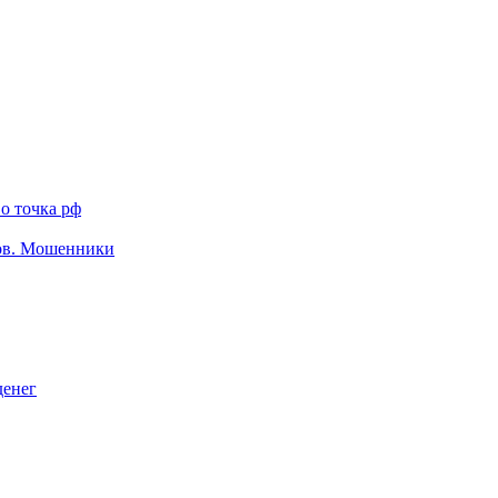
о точка рф
тов. Мошенники
денег