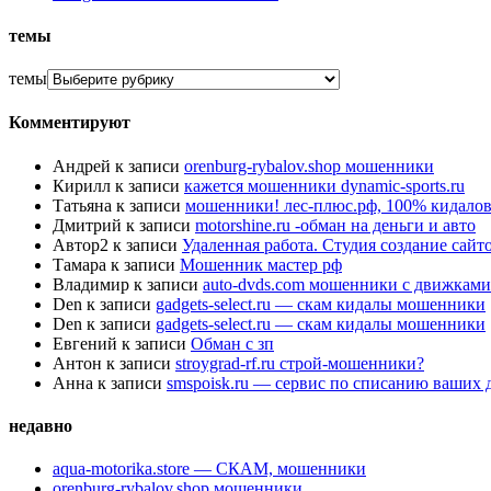
темы
темы
Комментируют
Андрей
к записи
orenburg-rybalov.shop мошенники
Кирилл
к записи
кажется мошенники dynamic-sports.ru
Татьяна
к записи
мошенники! лес-плюс.рф, 100% кидалов
Дмитрий
к записи
motorshine.ru -обман на деньги и авто
Автор2
к записи
Удаленная работа. Студия создание сай
Тамара
к записи
Мошенник мастер рф
Владимир
к записи
auto-dvds.com мошенники с движками
Den
к записи
gadgets-select.ru — скам кидалы мошенники
Den
к записи
gadgets-select.ru — скам кидалы мошенники
Евгений
к записи
Обман с зп
Антон
к записи
stroygrad-rf.ru строй-мошенники?
Анна
к записи
smspoisk.ru — сервис по списанию ваших 
недавно
aqua-motorika.store — СКАМ, мошенники
orenburg-rybalov.shop мошенники