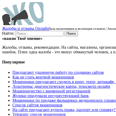
Ж
алобы и отзывы
О
нлайн
База мошенников и коллекция отзывов | Анони
Найти:
«важно
Твоё
мнение»
Жалобы, отзывы, рекомендации. На сайты, магазины, организа
ошибок. Плюс одна жалоба - это минус обманутый человек, а п
Популярное
Предлагают удаленную работу по созданию сайтов
Как не стать жертвой мошенников
Мошенники предлагают сходить в кино, театр, антикафе,
Лохотроны: диагностические карты, техосмотр онлайн
Мошенничество с временной регистрацией
Жулики придумали несуществующий банк
Мошенники по продаже фальшивых медицинских справо
Список сайтов мошенников
На сайте предлагают купить права, паспорт или справку
Telegram: список мошенников