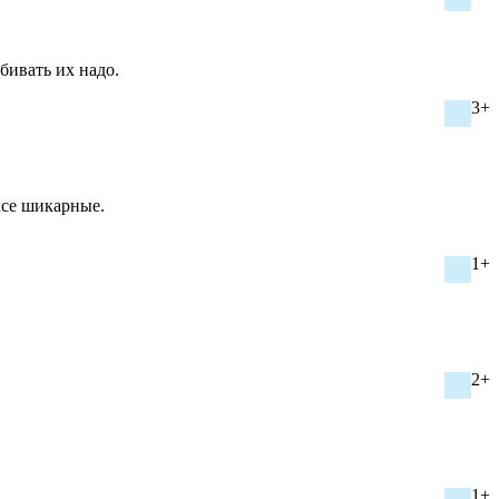
бивать их надо.
3+
ксе шикарные.
1+
2+
1+