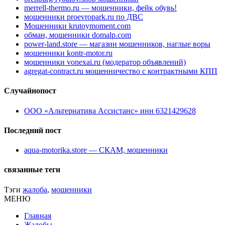
merrell-thermo.ru — мошенники, фейк обувь!
мошенники proevropark.ru по ДВС
Мошенники krutoymoment.com
обман, мошенники domalp.com
power-land.store — магазин мошенников, наглые воры
мошенники kontr-motor.ru
мошенники vonexai.ru (модератор объявлений)
agregat-contract.ru мошенничество с контрактными КПП
Случайнопост
ООО «Альтернатива Ассистанс» инн 6321429628
Последний пост
aqua-motorika.store — СКАМ, мошенники
связанные теги
Тэги
жалоба
,
мошенники
МЕНЮ
Главная
Жалобы