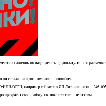
ется в наличии, но надо сделать предоплату, типа за растаможку
о ни склада, ни офиса компании motorof.net.
О/ИНН/ОГРН, например сейчас это ИП Литвиненко инн 2461095
ро прекратит свою работу, т.к. появятся гневные отзывы.