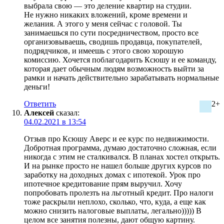
выбрала свою — это деление квартир на студии.
Не нужно никаких вложений, кроме времени и
желания. А этого у меня сейчас с головой. Ты
занимаешься по сути посредничеством, просто все
организовываешь, сводишь продавца, покупателей,
подрядчиков, и имеешь с этого свою хорошую
комиссию. Хочется поблагодарить Ксюшу и ее команду,
которая дает обычным людям возможность выйти за
рамки и начать действительно зарабатывать нормальные
деньги!
Ответить
2+
Алексей
сказал:
04.02.2021 в 13:54
Отзыв про Ксюшу Аверс и ее курс по недвижимости.
Добротная программа, думаю достаточно сложная, если
никогда с этим не сталкивался. В планах хостел открыть.
И на рынке просто не нашел больше других курсов по
заработку на доходных домах с ипотекой. Урок про
ипотечное кредитование прям выручил. Хочу
попробовать пролезть на льготный кредит. Про налоги
тоже раскрыли неплохо, сколько, что, куда, а еще как
можно снизить налоговые выплаты, легально))))) В
целом все занятия полезны, дают общую картину.