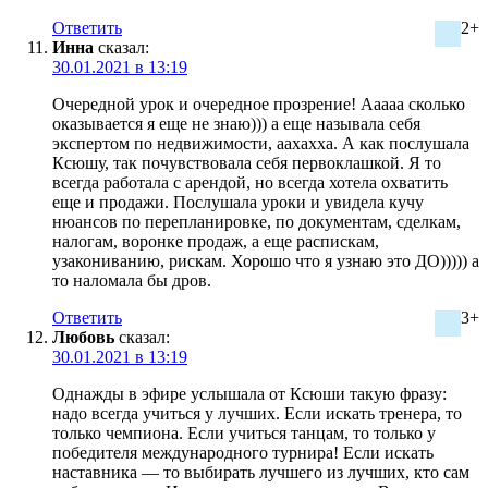
Ответить
2+
Инна
сказал:
30.01.2021 в 13:19
Очередной урок и очередное прозрение! Ааааа сколько
оказывается я еще не знаю))) а еще называла себя
экспертом по недвижимости, аахахха. А как послушала
Ксюшу, так почувствовала себя первоклашкой. Я то
всегда работала с арендой, но всегда хотела охватить
еще и продажи. Послушала уроки и увидела кучу
нюансов по перепланировке, по документам, сделкам,
налогам, воронке продаж, а еще распискам,
узакониванию, рискам. Хорошо что я узнаю это ДО))))) а
то наломала бы дров.
Ответить
3+
Любовь
сказал:
30.01.2021 в 13:19
Однажды в эфире услышала от Ксюши такую фразу:
надо всегда учиться у лучших. Если искать тренера, то
только чемпиона. Если учиться танцам, то только у
победителя международного турнира! Если искать
наставника — то выбирать лучшего из лучших, кто сам