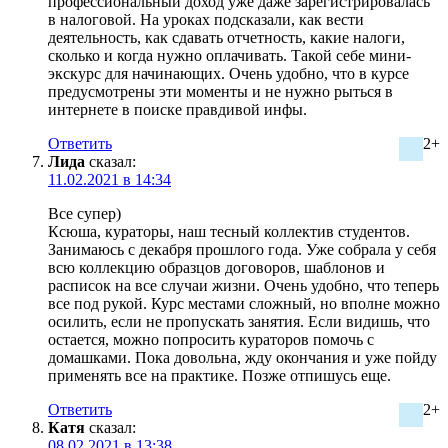
профессиональный доход уже даже зарегистрировалась
в налоговой. На уроках подсказали, как вести
деятельность, как сдавать отчетность, какие налоги,
сколько и когда нужно оплачивать. Такой себе мини-
экскурс для начинающих. Очень удобно, что в курсе
предусмотрены эти моменты и не нужно рыться в
интернете в поиске правдивой инфы.
Ответить
2+
Лида
сказал:
11.02.2021 в 14:34
Все супер)
Ксюша, кураторы, наш тесный коллектив студентов.
Занимаюсь с декабря прошлого года. Уже собрала у себя
всю коллекцию образцов договоров, шаблонов и
расписок на все случаи жизни. Очень удобно, что теперь
все под рукой. Курс местами сложный, но вполне можно
осилить, если не пропускать занятия. Если видишь, что
остается, можно попросить кураторов помочь с
домашками. Пока довольна, жду окончания и уже пойду
применять все на практике. Позже отпишусь еще.
Ответить
2+
Катя
сказал:
08.02.2021 в 13:38