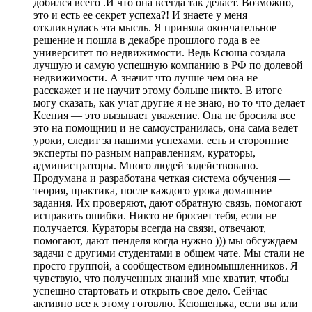
добился всего .И что она всегда так делает. Возможно,
это и есть ее секрет успеха?! И знаете у меня
откликнулась эта мысль. Я приняла окончательное
решение и пошла в декабре прошлого года в ее
университет по недвижимости. Ведь Ксюша создала
лучшую и самую успешную компанию в РФ по долевой
недвижимости. А значит что лучше чем она не
расскажет и не научит этому больше никто. В итоге
могу сказать, как учат другие я не знаю, но то что делает
Ксения — это вызывает уважение. Она не бросила все
это на помощниц и не самоустранилась, она сама ведет
уроки, следит за нашими успехами. есть и сторонние
эксперты по разным направлениям, кураторы,
администраторы. Много людей задействовано.
Продумана и разработана четкая система обучения —
теория, практика, после каждого урока домашние
задания. Их проверяют, дают обратную связь, помогают
исправить ошибки. Никто не бросает тебя, если не
получается. Кураторы всегда на связи, отвечают,
помогают, дают пенделя когда нужно ))) мы обсуждаем
задачи с другими студентами в общем чате. Мы стали не
просто группой, а сообществом единомышленников. Я
чувствую, что полученных знаний мне хватит, чтобы
успешно стартовать и открыть свое дело. Сейчас
активно все к этому готовлю. Ксюшенька, если вы или