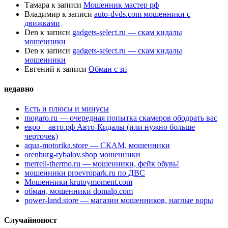
Тамара
к записи
Мошенник мастер рф
Владимир
к записи
auto-dvds.com мошенники с
движками
Den
к записи
gadgets-select.ru — скам кидалы
мошенники
Den
к записи
gadgets-select.ru — скам кидалы
мошенники
Евгений
к записи
Обман с зп
недавно
Есть и плюсы и минусы
mogaro.ru — очередная попытка скамеров ободрать вас
евро—авто.рф Авто-Кидалы (или нужно больше
черточек)
aqua-motorika.store — СКАМ, мошенники
orenburg-rybalov.shop мошенники
merrell-thermo.ru — мошенники, фейк обувь!
мошенники proevropark.ru по ДВС
Мошенники krutoymoment.com
обман, мошенники domalp.com
power-land.store — магазин мошенников, наглые воры
Случайнопост