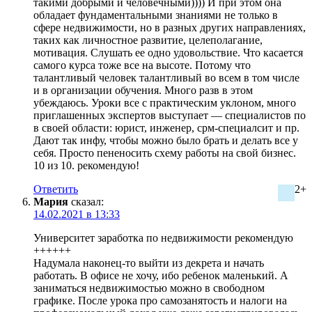
такими добрыми и человечными)))) И при этом она
обладает фундаментальными знаниями не только в
сфере недвижимости, но в разных других направлениях,
таких как личностное развитие, целеполагание,
мотивация. Слушать ее одно удовольствие. Что касается
самого курса тоже все на высоте. Потому что
талантливый человек талантливый во всем в том числе
и в организации обучения. Много разв в этом
убеждаюсь. Уроки все с практическим уклоном, много
приглашенных экспертов выступает — специалистов по
в своей области: юрист, инженер, срм-специалсит и пр.
Дают так инфу, чтобы можно было брать и делать все у
себя. Просто пененосить схему работы на свой бизнес.
10 из 10. рекомендую!
Ответить
2+
Мария
сказал:
14.02.2021 в 13:33
Университет заработка по недвижимости рекомендую
++++++
Надумала наконец-то выйти из декрета и начать
работать. В офисе не хочу, ибо ребенок маленький. А
заниматься недвижимостью можно в свободном
графике. После урока про самозанятость и налоги на