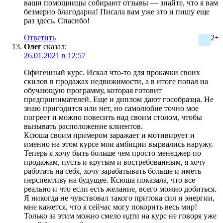
ваши помощницы собирают отзывы — знайте, что я вам
безмерно благодарна! Писала вам уже это и пишу еще
раз здесь. Спасибо!
Ответить
2+
Олег
сказал:
26.01.2021 в 12:57
Офигенный курс. Искал что-то для прокачки своих
скилов в продажах недвижимости, а в итоге попал на
обучающую программу, которая готовит
предпринимателей. Еще и диплом дают гособразца. Не
знаю пригодится или нет, но самолюбие точно мое
погреет и можно повесить над своим столом, чтобы
вызывать расположение клиентов.
Ксюша своим примером заражает и мотивирует и
именно на этом курсе мои амбиции вырвались наружу.
Теперь я хочу быть больше чем просто менеджер по
продажам, пусть и крутым и востребованным, я хочу
работать на себя, хочу зарабатывать больше и иметь
перспективу на будущее. Ксюша показала, что все
реально и что если есть желание, всего можно добиться.
Я никогда не чувствовал такого притока сил и энергии,
мне кажется, что я сейчас могу покорить весь мир!
Только за этим можно смело идти на курс не говоря уже