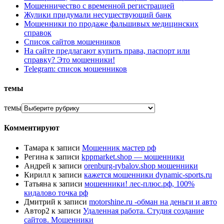
Мошенничество с временной регистрацией
Жулики придумали несуществующий банк
Мошенники по продаже фальшивых медицинских
справок
Список сайтов мошенников
На сайте предлагают купить права, паспорт или
справку? Это мошенники!
Telegram: список мошенников
темы
темы
Комментируют
Тамара
к записи
Мошенник мастер рф
Регина
к записи
kppmarket.shop — мошенники
Андрей
к записи
orenburg-rybalov.shop мошенники
Кирилл
к записи
кажется мошенники dynamic-sports.ru
Татьяна
к записи
мошенники! лес-плюс.рф, 100%
кидалово точка рф
Дмитрий
к записи
motorshine.ru -обман на деньги и авто
Автор2
к записи
Удаленная работа. Студия создание
сайтов. Мошенники