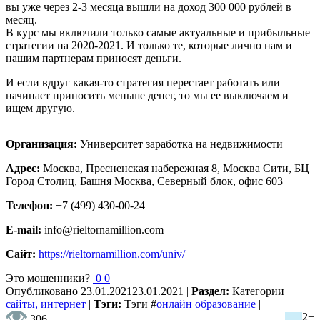
вы уже через 2-3 месяца вышли на доход 300 000 рублей в
месяц.
В курс мы включили только самые актуальные и прибыльные
стратегии на 2020-2021. И только те, которые лично нам и
нашим партнерам приносят деньги.
И если вдруг какая-то стратегия перестает работать или
начинает приносить меньше денег, то мы ее выключаем и
ищем другую.
Организация:
Университет заработка на недвижимости
Адрес:
Москва, Пресненская набережная 8, Москва Сити, БЦ
Город Столиц, Башня Москва, Северный блок, офис 603
Телефон:
+7 (499) 430-00-24
E-mail:
info@rieltornamillion.com
Сайт:
https://rieltornamillion.com/univ/
Это мошенники?
0
0
Опубликовано
23.01.2021
23.01.2021
|
Раздел:
Категории
сайты, интернет
|
Тэги:
Тэги
#
онлайн образование
|
2+
306