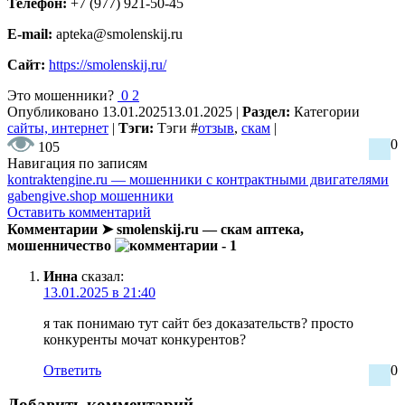
Телефон:
+7 (977) 921-50-45
E-mail:
apteka@smolenskij.ru
Сайт:
https://smolenskij.ru/
Это мошенники?
0
2
Опубликовано
13.01.2025
13.01.2025
|
Раздел:
Категории
сайты, интернет
|
Тэги:
Тэги
#
отзыв
,
скам
|
0
105
Навигация по записям
kontraktengine.ru — мошенники с контрактными двигателями
gabengive.shop мошенники
Оставить комментарий
Комментарии ➤ smolenskij.ru — скам аптека,
мошенничество
- 1
Инна
сказал:
13.01.2025 в 21:40
я так понимаю тут сайт без доказательств? просто
конкуренты мочат конкурентов?
Ответить
0
Добавить комментарий