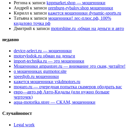
Регина
к записи
kppmarket.shop — мошенники
Андрей
к записи
orenburg-rybalov.shop мошенники
Кирилл
к записи
кажется мошенники dynamic-sports.ru
Татьяна
к записи
мошенники! лес-плюс.рф, 100%
кидалово точка рф
Дмитрий
к записи
motorshine.ru -обман на деньги и авто
недавно
device-select.ru — мошенники
motorylodok.ru обман на деньги
import-technika.ru — это мошенники
Мошенники ampastore.ru — внимание это скам, читайте!
о мошенниках gurmotor.site
speedjob.ru мошенники
кажется мошенники vskdmotors.ru
mogaro.ru — очередная попытка скамеров ободрать вас
евро—авто.рф Авто-Кидалы (или нужно больше
черточек)
aqua-motorika.store — СКАМ, мошенники
Случайнопост
Legal work