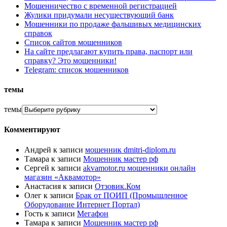
Мошенничество с временной регистрацией
Жулики придумали несуществующий банк
Мошенники по продаже фальшивых медицинских
справок
Список сайтов мошенников
На сайте предлагают купить права, паспорт или
справку? Это мошенники!
Telegram: список мошенников
темы
темы
Комментируют
Андрей
к записи
мошенник dmitri-diplom.ru
Тамара
к записи
Мошенник мастер рф
Сергей
к записи
akvamotor.ru мошенники онлайн
магазин «Аквамотор»
Анастасия
к записи
Отзовик.Ком
Олег
к записи
Брак от ПОИП (Промышленное
Оборудование Интернет Портал)
Гость
к записи
Мегафон
Тамара
к записи
Мошенник мастер рф