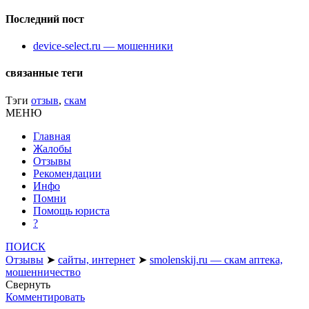
Последний пост
device-select.ru — мошенники
связанные теги
Тэги
отзыв
,
скам
МЕНЮ
Главная
Жалобы
Отзывы
Рекомендации
Инфо
Помни
Помощь юриста
?
ПОИСК
Отзывы
➤
сайты, интернет
➤
smolenskij.ru — скам аптека,
мошенничество
Свернуть
Комментировать