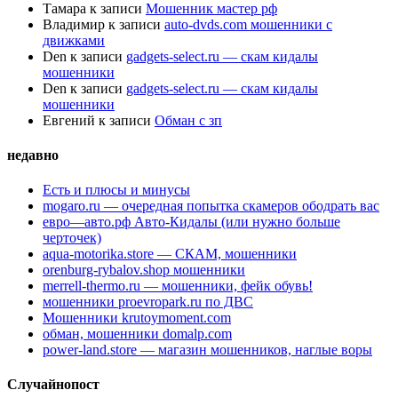
Тамара
к записи
Мошенник мастер рф
Владимир
к записи
auto-dvds.com мошенники с
движками
Den
к записи
gadgets-select.ru — скам кидалы
мошенники
Den
к записи
gadgets-select.ru — скам кидалы
мошенники
Евгений
к записи
Обман с зп
недавно
Есть и плюсы и минусы
mogaro.ru — очередная попытка скамеров ободрать вас
евро—авто.рф Авто-Кидалы (или нужно больше
черточек)
aqua-motorika.store — СКАМ, мошенники
orenburg-rybalov.shop мошенники
merrell-thermo.ru — мошенники, фейк обувь!
мошенники proevropark.ru по ДВС
Мошенники krutoymoment.com
обман, мошенники domalp.com
power-land.store — магазин мошенников, наглые воры
Случайнопост