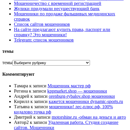
Мошенничество с временной регистрацией
Жулики придумали несуществующий банк
Мошенники по продаже фальшивых медицинских
справок
Список сайтов мошенников
На сайте предлагают купить права, паспорт или
справку? Это мошенники!
Telegram: список мошенников
темы
темы
Комментируют
Тамара
к записи
Мошенник мастер рф
Регина
к записи
kppmarket.shop — мошенники
Андрей
к записи
orenburg-rybalov.shop мошенники
Кирилл
к записи
кажется мошенники dynamic-sports.ru
Татьяна
к записи
мошенники! лес-плюс.рф, 100%
кидалово точка рф
Дмитрий
к записи
motorshine.ru -обман на деньги и авто
Автор2
к записи
Удаленная работа. Студия создание
сайтов. Мошенники