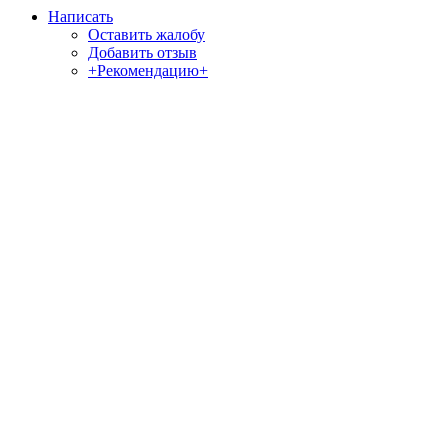
Написать
Оставить жалобу
Добавить отзыв
+Рекомендацию+
Отзывы и жалобы на сайты, магазины, организации,
учреждения, сервисы и различные структуры.
Комментируйте, помогите людям избежать Ваших ошибок.