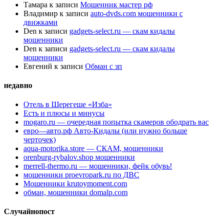
Тамара
к записи
Мошенник мастер рф
Владимир
к записи
auto-dvds.com мошенники с
движками
Den
к записи
gadgets-select.ru — скам кидалы
мошенники
Den
к записи
gadgets-select.ru — скам кидалы
мошенники
Евгений
к записи
Обман с зп
недавно
Отель в Шерегеше «Изба»
Есть и плюсы и минусы
mogaro.ru — очередная попытка скамеров ободрать вас
евро—авто.рф Авто-Кидалы (или нужно больше
черточек)
aqua-motorika.store — СКАМ, мошенники
orenburg-rybalov.shop мошенники
merrell-thermo.ru — мошенники, фейк обувь!
мошенники proevropark.ru по ДВС
Мошенники krutoymoment.com
обман, мошенники domalp.com
Случайнопост