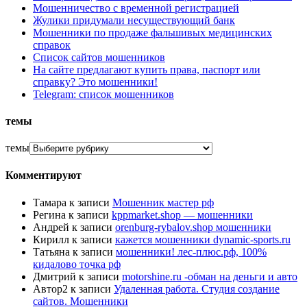
Мошенничество с временной регистрацией
Жулики придумали несуществующий банк
Мошенники по продаже фальшивых медицинских
справок
Список сайтов мошенников
На сайте предлагают купить права, паспорт или
справку? Это мошенники!
Telegram: список мошенников
темы
темы
Комментируют
Тамара
к записи
Мошенник мастер рф
Регина
к записи
kppmarket.shop — мошенники
Андрей
к записи
orenburg-rybalov.shop мошенники
Кирилл
к записи
кажется мошенники dynamic-sports.ru
Татьяна
к записи
мошенники! лес-плюс.рф, 100%
кидалово точка рф
Дмитрий
к записи
motorshine.ru -обман на деньги и авто
Автор2
к записи
Удаленная работа. Студия создание
сайтов. Мошенники