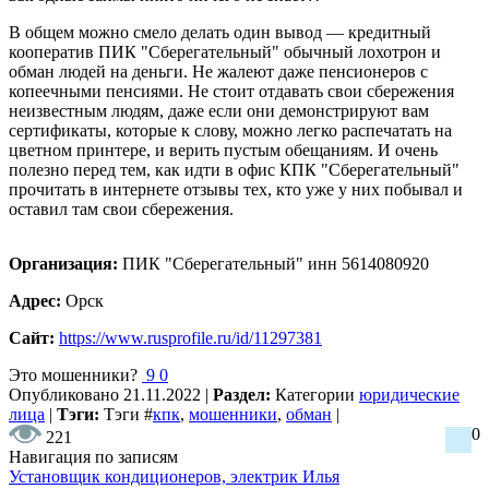
В общем можно смело делать один вывод — кредитный
кооператив ПИК "Сберегательный" обычный лохотрон и
обман людей на деньги. Не жалеют даже пенсионеров с
копеечными пенсиями. Не стоит отдавать свои сбережения
неизвестным людям, даже если они демонстрируют вам
сертификаты, которые к слову, можно легко распечатать на
цветном принтере, и верить пустым обещаниям. И очень
полезно перед тем, как идти в офис КПК "Сберегательный"
прочитать в интернете отзывы тех, кто уже у них побывал и
оставил там свои сбережения.
Организация:
ПИК "Сберегательный" инн 5614080920
Адрес:
Орск
Сайт:
https://www.rusprofile.ru/id/11297381
Это мошенники?
9
0
Опубликовано
21.11.2022
|
Раздел:
Категории
юридические
лица
|
Тэги:
Тэги
#
кпк
,
мошенники
,
обман
|
0
221
Навигация по записям
Установщик кондиционеров, электрик Илья