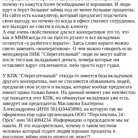
почему-то кажутся более безобидными и хорошими. И люди
идут и берут большие займы под не менее большие проценты.
На сайте есть калькулятор, который предлагает подсчитать
свою выгоду, но почему-то когда в офисе считают сотрудники,
все выходит не совсем в пользу клиенту.
А еще очень свойственное для все кооперативов это то, что
как и МММ когда-то он просто рухнет и все вкладчики
останутся «у разбитого корыта». Здесь слово корыто можно
смело заменять «кооперативом». О чем можно говорить если
менеджеров ПИК "Сберегательный" люди не могут найти
после того как вкладывают деньги, номера которые им
оставляют вдруг отключаются, либо просто идут гудки.
У КПК "Сберегательный" откуда-то имеется база вкладчиков
другого кооператива, они не стесняются обзванивать людей,
предлагая свои услуги и вклады, которые вообще предлагать
имеют права только банки. На данный момент уже неизвестно
где находится этот КПК, но обманутые вкладчики уже есть,
заведует им председатель Маслакова Екатерина
Александровна (ИНН 561410445896), на которую так же
оформлена еще одна организация ООО "Перспектива 24 -
Орск" инн 5614084234. Информацию о председателе мы не
нашли. И это подозрительно, почему о таком честном
человеке который отдает людям хорошие проценты и
выгодные займы никто ничего не знает?!