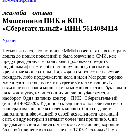
Комментировать
жалоба - отзыв
Мошенники ПИК и КПК
«Сберегательный» ИНН 5614084114
Удалить
Несмотря на то, что история с МММ известная на всю страну
дошла до новых поколений и была озвучена в СМИ, как
предупреждение. Сегодня люди продолжают верить
подобным аферам и собственноручно несут деньги в
кредитные кооперативы. Надежда на хорошее не перестает
покидать, либо продолжатели дела и идеи Мавроди хорошо
маскируются под честные и серьезные организации. К
сожалению сегодня кооперативы можно встретить буквально
на каждом углу, их много и их число не убавляется, а
наоборот. Одна из таких контор – ПИК "Сберегательный"
(инн 5614080920). У данного кредитного потребительского
кооператива внешне все очень хорошо. Они создали и
наполнили информацией о своей деятельности красивый
сайт, с виду который выглядит более чем прилично. Они
предлагают своим клиентами «особые условия», хороший
большой процент вклада — целых 17,05% годовых! Ну как