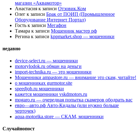
магазин «Аквамотор»
Анастасия
к записи
Отзовик.Ком
Олег
к записи
Брак от ПОИП (Промышленное
Оборудование Интернет Портал)
Гость
к записи
Мегафон
Тамара
к записи
Мошенник мастер рф
Регина
к записи
kppmarket.shop — мошенники
недавно
device-select.ru — мошенники
motorylodok.ru обман на деньги
import-technika.ru — это мошенники
Мошенники ampastore.ru — внимание это скам, читайте!
о мошенниках gurmotor.site
speedjob.ru мошенники
кажется мошенники vskdmotors.ru
mogaro.ru — очередная попытка скамеров ободрать вас
евро—авто.рф Авто-Кидалы (или нужно больше
черточек)
aqua-motorika.store — СКАМ, мошенники
Случайнопост