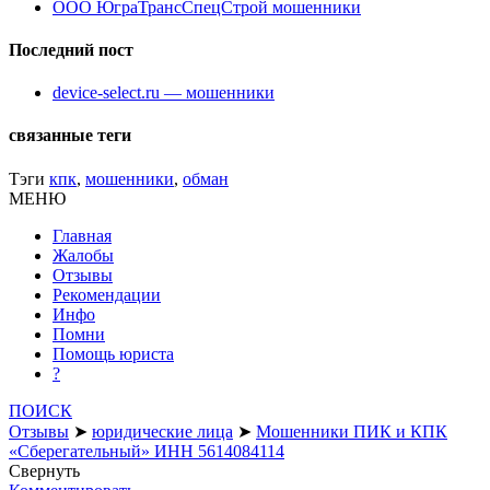
ООО ЮграТрансСпецСтрой мошенники
Последний пост
device-select.ru — мошенники
связанные теги
Тэги
кпк
,
мошенники
,
обман
МЕНЮ
Главная
Жалобы
Отзывы
Рекомендации
Инфо
Помни
Помощь юриста
?
ПОИСК
Отзывы
➤
юридические лица
➤
Мошенники ПИК и КПК
«Сберегательный» ИНН 5614084114
Свернуть