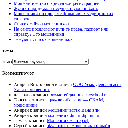
Мошенничество с временной регистрацией
Жулики придумали несуществующий банк
Мошенники по продаже фальшивых медицинских
справок
Список сайтов мошенников
На сайте предлагают купить права, паспорт или
справку? Это мошенники!
Telegram: список мошенников
темы
темы
Комментируют
Андрей Викторович
к записи
ООО Усмк-Девелопмент,
Халиль мошенник
не важно
к записи
хоумстейджинг dekoschool.ru
Тонеев
к записи
aqua-motorika.store — СКАМ,
мошенники
Андрей
к записи
Мошенничество Ваня впн
Андрей
к записи
мошенник dmitri-diplom.ru
Тамара
к записи
Мошенник мастер рф
Сергей
к записи
akvamotor.ru мошенники онлайн