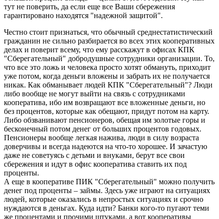
тут не поверить, да если еще все Ваши сбережения
гарантировано находятся "надежной защитой".
Честно стоит признаться, что обычный среднестатистический
гражданин не сильно разбирается во всех этих кооперативных
делах и поверит всему, что ему расскажут в офисах КПК
"Сберегательный" добродушные сотрудники организации. То,
что все это ложь и человека просто хотят обмануть, приходит
уже потом, когда деньги вложены и забрать их не получается
никак. Как обманывает людей КПК "Сберегательный"? Люди
либо вообще не могут выйти на связь с сотрудниками
кооператива, ибо им возвращают все вложенные деньги, но
без процентов, которые как обещают, придут потом на карту.
Либо обзванивают пенсионеров, обещая им золотые горы и
бесконечный потом денег от больших процентов годовых.
Пенсионеры вообще легкая нажива, люди в силу возраста
доверчивы и всегда надеются на что-то хорошее. И зачастую
даже не советуясь с детьми и внуками, берут все свои
сбережения и идут в офис кооператива ставить их под
проценты.
А еще в кооперативе ПИК "Сберегательный" можно получить
денег под проценты – займы. Здесь уже играют на ситуациях
людей, которые оказались в непростых ситуациях и срочно
нуждаются в деньгах. Куда идти? Банки кого-то пугают теми
же процентами и прочими штуками, а вот кооперативы