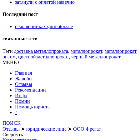
затянули с оплатой навечно
Последний пост
о мошенниках gurmotor.site
связанные теги
Тэги
доставка металлопроката
,
металлопрокат
,
металлопрокат
оптом
,
цветной металлопрокат
,
черный металлопрокат
МЕНЮ
Главная
Жалобы
Отзывы
Рекомендации
Инфо
Помни
Помощь юриста
?
ПОИСК
Отзывы
➤
юридические лица
➤
ООО Фрегат
Свернуть