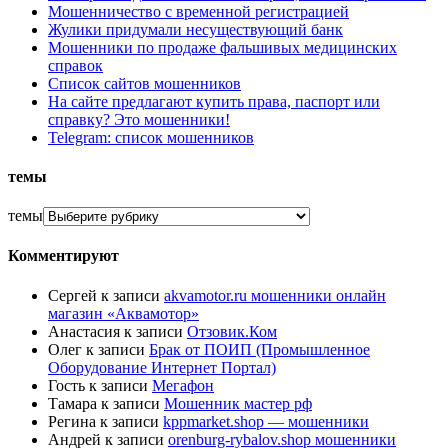
Мошенничество с временной регистрацией
Жулики придумали несуществующий банк
Мошенники по продаже фальшивых медицинских
справок
Список сайтов мошенников
На сайте предлагают купить права, паспорт или
справку? Это мошенники!
Telegram: список мошенников
темы
темы
Комментируют
Сергей
к записи
akvamotor.ru мошенники онлайн
магазин «Аквамотор»
Анастасия
к записи
Отзовик.Ком
Олег
к записи
Брак от ПОИП (Промышленное
Оборудование Интернет Портал)
Гость
к записи
Мегафон
Тамара
к записи
Мошенник мастер рф
Регина
к записи
kppmarket.shop — мошенники
Андрей
к записи
orenburg-rybalov.shop мошенники