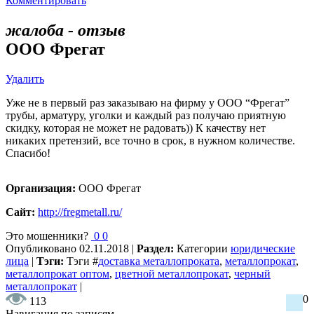
Комментировать
жалоба - отзыв
ООО Фрегат
Удалить
Уже не в первый раз заказываю на фирму у ООО “Фрегат”
трубы, арматуру, уголки и каждый раз получаю приятную
скидку, которая не может не радовать)) К качеству нет
никаких претензий, все точно в срок, в нужном количестве.
Спасибо!
Организация:
ООО Фрегат
Сайт:
http://fregmetall.ru/
Это мошенники?
0
0
Опубликовано
02.11.2018
|
Раздел:
Категории
юридические
лица
|
Тэги:
Тэги
#
доставка металлопроката
,
металлопрокат
,
металлопрокат оптом
,
цветной металлопрокат
,
черный
металлопрокат
|
0
113
Навигация по записям