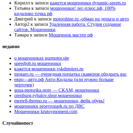
Кирилл
к записи
кажется мошенники dynamic-sports.ru
Татьяна
к записи
мошенники! лес-плюс.рф, 100%
кидалово точка рф
Дмитрий
к записи
motorshine.ru -обман на деньги и авто
Автор2
к записи
Удаленная работа. Студия создание
сайтов. Мошенники
Тамара
к записи
Мошенник мастер рф
недавно
о мошенниках gurmotor.site
speedjob.ru мошенники
кажется мошенники vskdmotors.ru
mogaro.ru — очередная попытка скамеров ободрать вас
евро—авто.рф Авто-Кидалы (или нужно больше
черточек)
aqua-motorika.store — СКАМ, мошенники
orenburg-rybalov.shop мошенники
merrell-thermo.ru — мошенники, фейк обувь!
мошенники proevropark.ru по ДВС
Мошенники krutoymoment.com
Случайнопост