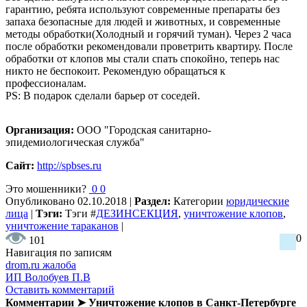
гарантию, ребята используют современные препараты без
запаха безопасные для людей и животных, и современные
методы обработки(Холодный и горячий туман). Через 2 часа
после обработки рекомендовали проветрить квартиру. После
обработки от клопов мы стали спать спокойно, теперь нас
никто не беспокоит. Рекомендую обращаться к
профессионалам.
PS: В подарок сделали барьер от соседей.
Организация:
ООО "Городская санитарно-
эпидемиологическая служба"
Сайт:
http://spbses.ru
Это мошенники?
0
0
Опубликовано
02.10.2018
|
Раздел:
Категории
юридические
лица
|
Тэги:
Тэги
#
ДЕЗИНСЕКЦИЯ
,
уничтожение клопов
,
уничтожение тараканов
|
0
101
Навигация по записям
drom.ru жалоба
ИП Волобуев П.В
Оставить комментарий
Комментарии ➤ Уничтожение клопов в Санкт-Петербурге