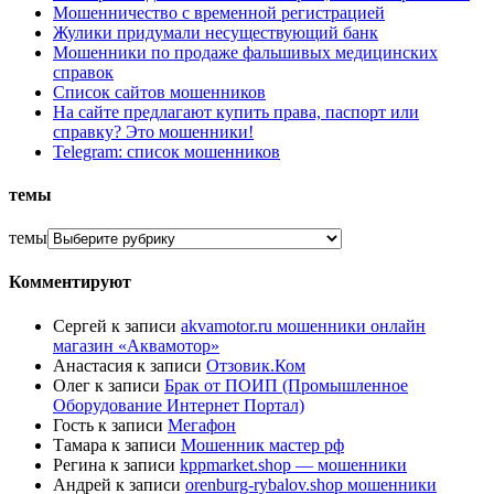
Мошенничество с временной регистрацией
Жулики придумали несуществующий банк
Мошенники по продаже фальшивых медицинских
справок
Список сайтов мошенников
На сайте предлагают купить права, паспорт или
справку? Это мошенники!
Telegram: список мошенников
темы
темы
Комментируют
Сергей
к записи
akvamotor.ru мошенники онлайн
магазин «Аквамотор»
Анастасия
к записи
Отзовик.Ком
Олег
к записи
Брак от ПОИП (Промышленное
Оборудование Интернет Портал)
Гость
к записи
Мегафон
Тамара
к записи
Мошенник мастер рф
Регина
к записи
kppmarket.shop — мошенники
Андрей
к записи
orenburg-rybalov.shop мошенники