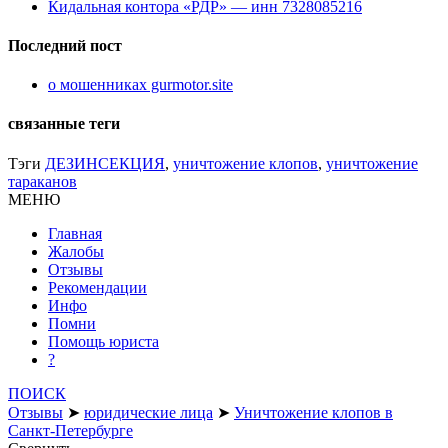
Кидальная контора «РДР» — инн 7328085216
Последний пост
о мошенниках gurmotor.site
связанные теги
Тэги
ДЕЗИНСЕКЦИЯ
,
уничтожение клопов
,
уничтожение
тараканов
МЕНЮ
Главная
Жалобы
Отзывы
Рекомендации
Инфо
Помни
Помощь юриста
?
ПОИСК
Отзывы
➤
юридические лица
➤
Уничтожение клопов в
Санкт-Петербурге