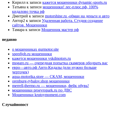
Кирилл
к записи
кажется мошенники dynamic-sports.ru
Татьяна
к записи
мошенники! лес-плюс.рф, 100%
кидалово точка рф
Дмитрий
к записи
motorshine.ru -обман на деньги и авто
Автор2
к записи
Удаленная работа. Студия создание
сайтов. Мошенники
Тамара
к записи
Мошенник мастер рф
недавно
о мошенниках gurmotor.site
speedjob.ru мошенники
кажется мошенники vskdmotors.ru
mogaro.ru — очередная попытка скамеров ободрать вас
евро—авто.рф Авто-Кидалы (или нужно больше
черточек)
aqua-motorika.store — СКАМ, мошенники
orenburg-rybalov.shop мошенники
merrell-thermo.ru — мошенники, фейк обувь!
мошенники proevropark.ru по ДВС
Мошенники krutoymoment.com
Случайнопост