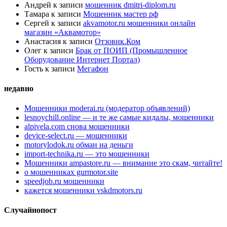
Андрей
к записи
мошенник dmitri-diplom.ru
Тамара
к записи
Мошенник мастер рф
Сергей
к записи
akvamotor.ru мошенники онлайн
магазин «Аквамотор»
Анастасия
к записи
Отзовик.Ком
Олег
к записи
Брак от ПОИП (Промышленное
Оборудование Интернет Портал)
Гость
к записи
Мегафон
недавно
Мошенники moderai.ru (модератор объявлений)
lesnoychill.online — и те же самые кидалы, мошенники
alpivela.com снова мошенники
device-select.ru — мошенники
motorylodok.ru обман на деньги
import-technika.ru — это мошенники
Мошенники ampastore.ru — внимание это скам, читайте!
о мошенниках gurmotor.site
speedjob.ru мошенники
кажется мошенники vskdmotors.ru
Случайнопост