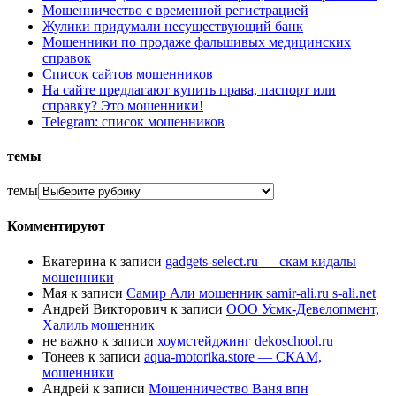
Мошенничество с временной регистрацией
Жулики придумали несуществующий банк
Мошенники по продаже фальшивых медицинских
справок
Список сайтов мошенников
На сайте предлагают купить права, паспорт или
справку? Это мошенники!
Telegram: список мошенников
темы
темы
Комментируют
Екатерина
к записи
gadgets-select.ru — скам кидалы
мошенники
Мая
к записи
Самир Али мошенник samir-ali.ru s-ali.net
Андрей Викторович
к записи
ООО Усмк-Девелопмент,
Халиль мошенник
не важно
к записи
хоумстейджинг dekoschool.ru
Тонеев
к записи
aqua-motorika.store — СКАМ,
мошенники
Андрей
к записи
Мошенничество Ваня впн