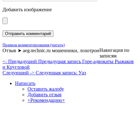
Добавить изображение
Правила комментирования (читать)
Навигация по
Отзыв ➤ aeg-technic.ru мошенники, лохотрон
записям
<- Предыдущий
Предыдущая запись
Горе-адвокаты Рыжаков
и Кругловой
Следующий ->
Следующая запись:
Уаз
Написать
Оставить жалобу
Добавить отзыв
+Рекомендацию+
Отзывы и жалобы на сайты, магазины, организации,
учреждения, сервисы и различные структуры.
Комментируйте, помогите людям избежать Ваших ошибок.