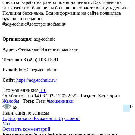
средство заработка развод лохов на деньги. Как только вы
заплатите им, больше вы больше не сможете вернуть деньги.
Полиция бессильна. Вся информация на сайте появилась
буквально недавно.
#aeg-technic#лохотрон#обман#
Организация:
aeg-technic
Адрес:
Фейковый Интернет магазин
Телефон:
8 (495) 103-16-91
E-mail:
info@aeg-technic.ru
Сайт:
https://aeg-technic.ru/
Это мошенники?
1
0
Опубликовано
14.03.2022
17.03.2022
|
Раздел:
Категории
Жалобы
|
Тэги:
Тэги
#
мошенники
|
0
68
Навигация по записям
Горе-адвокаты Рыжаков и Кругловой
Уаз
Оставить комментарий
Комментарии ➤ aeg-technic.ru мошенники, лохотрон