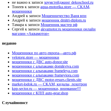
не важно
к записи
хоумстейджинг dekoschool.ru
Тонеев
к записи
aqua-motorika.store — СКАМ,
мошенники
Андрей
к записи
Мошенничество Ваня впн
Андрей
к записи
мошенник dmitri-diplom.ru
Тамара
к записи
Мошенник мастер рф
Сергей
к записи
akvamotor.ru мошенники онлайн
магазин «Аквамотор»
недавно
Мошенники по авто европа—авто.рф
velotorg.store — мошенники
мошенники с ДВС auto-donor.site
мошенники с альпаками domikviva.com
мошенники с альпаками frameleya.com
мошенники с альпаками frameviora.com
мошенники с ДВС motor-resurs.clients.site
market-lodok.ru — СКАМ, кидалы, лохотрон
kpp-sector.ru — мошенники, внимание!!!
мошенники с КПП auto-gear.shop
Случайнопост