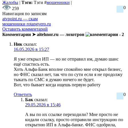
Жалобы
|
Тэги:
Тэги
#
мошенники
|
0
259
Навигация по записям
atvpoint.ru — скам
мошенники rotangvero.ru
Оставить комментарий
Комментарии ➤ aitehnor.ru — лохотрон
- 2
Ник
сказал:
16.05.2026 в 15:27
Я уже открыл ИП — но не отправил им, думаю шанс
ещё спастись есть.
Хоть Альфа-Банк вполне спокойно мне открыл бизнес,
но ФНС сказал нет, так что по сути если я не продолжу
тыкать по СМС я думаю ничего не будет.
Вот, что бывает когда ищешь первую работу
Ответить
0
Бак
сказал:
29.05.2026 в 15:46
А вы по их ссылке переходили? Мне просто не
кидали ссылку, просто отправили инструкцию по
открытию ИП в Альфа-банке. ФНС одобрила,