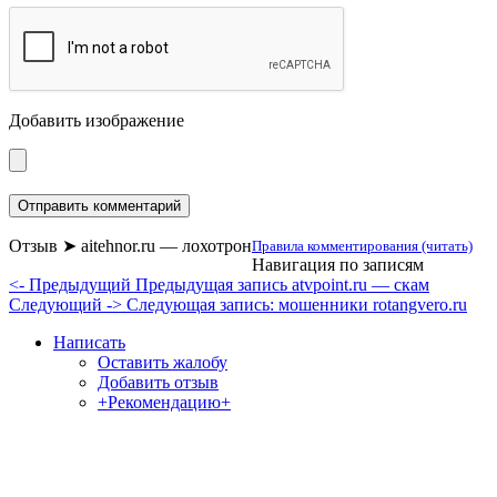
Добавить изображение
Отзыв ➤ aitehnor.ru — лохотрон
Правила комментирования (читать)
Навигация по записям
<- Предыдущий
Предыдущая запись
atvpoint.ru — скам
Следующий ->
Следующая запись:
мошенники rotangvero.ru
Написать
Оставить жалобу
Добавить отзыв
+Рекомендацию+
Отзывы и жалобы на сайты, магазины, организации,
учреждения, сервисы и различные структуры.
Комментируйте, помогите людям избежать Ваших ошибок.