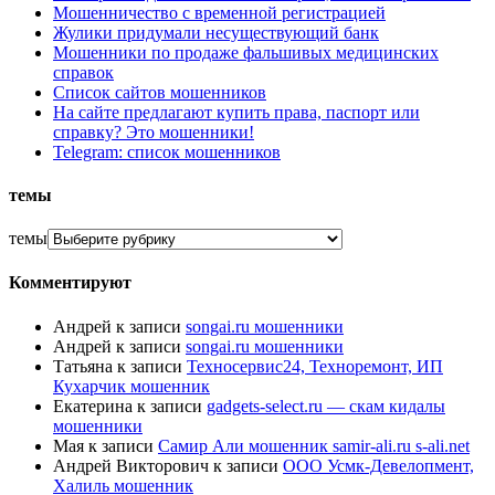
Мошенничество с временной регистрацией
Жулики придумали несуществующий банк
Мошенники по продаже фальшивых медицинских
справок
Список сайтов мошенников
На сайте предлагают купить права, паспорт или
справку? Это мошенники!
Telegram: список мошенников
темы
темы
Комментируют
Андрей
к записи
songai.ru мошенники
Андрей
к записи
songai.ru мошенники
Татьяна
к записи
Техносервис24, Техноремонт, ИП
Кухарчик мошенник
Екатерина
к записи
gadgets-select.ru — скам кидалы
мошенники
Мая
к записи
Самир Али мошенник samir-ali.ru s-ali.net
Андрей Викторович
к записи
ООО Усмк-Девелопмент,
Халиль мошенник