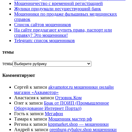
Мошенничество с временной регистрацией
Жулики придумали несуществующий банк
Мошенники по продаже фальшивых медицинских
справок
Список сайтов мошенников
На сайте предлагают купить права, паспорт или
справку? Это мошенники!
Telegram: список мошенников
темы
темы
Комментируют
Сергей
к записи
akvamotor.ru мошенники онлайн
магазин «Аквамотор»
Анастасия
к записи
Отзовик.Ком
Олег
к записи
Брак от ПОИП (Промышленное
Оборудование Интернет Портал)
Гость
к записи
Мегафон
Тамара
к записи
Мошенник мастер рф
Регина
к записи
kppmarket.shop — мошенники
Андрей
к записи
orenburg-rybalov.shop мошенники