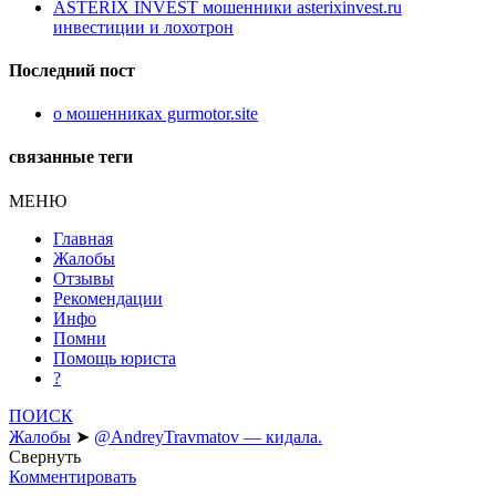
ASTERIX INVEST мошенники asterixinvest.ru
инвестиции и лохотрон
Последний пост
о мошенниках gurmotor.site
связанные теги
МЕНЮ
Главная
Жалобы
Отзывы
Рекомендации
Инфо
Помни
Помощь юриста
?
ПОИСК
Жалобы
➤
@AndreyTravmatov — кидала.
Свернуть
Комментировать