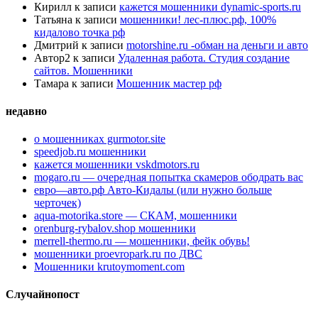
Кирилл
к записи
кажется мошенники dynamic-sports.ru
Татьяна
к записи
мошенники! лес-плюс.рф, 100%
кидалово точка рф
Дмитрий
к записи
motorshine.ru -обман на деньги и авто
Автор2
к записи
Удаленная работа. Студия создание
сайтов. Мошенники
Тамара
к записи
Мошенник мастер рф
недавно
о мошенниках gurmotor.site
speedjob.ru мошенники
кажется мошенники vskdmotors.ru
mogaro.ru — очередная попытка скамеров ободрать вас
евро—авто.рф Авто-Кидалы (или нужно больше
черточек)
aqua-motorika.store — СКАМ, мошенники
orenburg-rybalov.shop мошенники
merrell-thermo.ru — мошенники, фейк обувь!
мошенники proevropark.ru по ДВС
Мошенники krutoymoment.com
Случайнопост