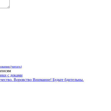
ования (читать)
аписям
ники с доками
ичество. Воровство Внимание! Будьте бдительны.
зации, учреждения, сервисы и различные структуры. Комментир