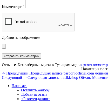
Комментарий
Добавить изображение
Отзыв ➤ Безалаберные мрази в Тулиграм медиа
Правила комментир
Навигация по з
<- Предыдущий
Предыдущая запись
pasport-official.com мошен
Следующий ->
Следующая запись:
trusiki.shop Обман. Мошенн
Написать
Оставить жалобу
Добавить отзыв
+Рекомендацию+
Отзывы и жалобы на сайты, магазины, органи