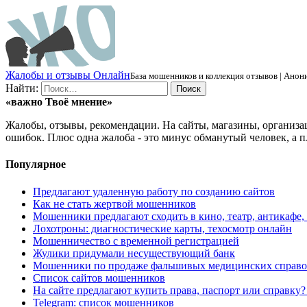
Ж
алобы и отзывы
О
нлайн
База мошенников и коллекция отзывов | Анони
Найти:
«важно
Твоё
мнение»
Жалобы, отзывы, рекомендации. На сайты, магазины, организа
ошибок. Плюс одна жалоба - это минус обманутый человек, а п
Популярное
Предлагают удаленную работу по созданию сайтов
Как не стать жертвой мошенников
Мошенники предлагают сходить в кино, театр, антикафе,
Лохотроны: диагностические карты, техосмотр онлайн
Мошенничество с временной регистрацией
Жулики придумали несуществующий банк
Мошенники по продаже фальшивых медицинских справо
Список сайтов мошенников
На сайте предлагают купить права, паспорт или справку
Telegram: список мошенников