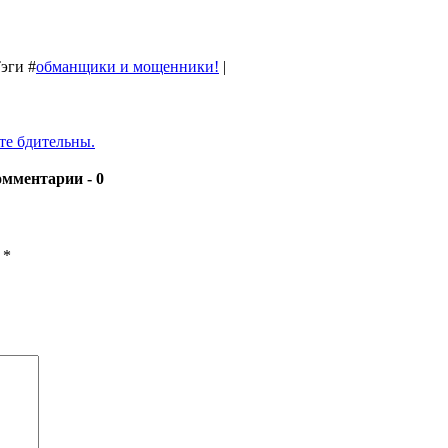
Тэги
#
обманщики и мощенники!
|
те бдительны.
- 0
ы
*