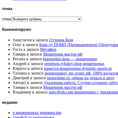
темы
темы
Комментируют
Анастасия
к записи
Отзовик.Ком
Олег
к записи
Брак от ПОИП (Промышленное Оборудова
Гость
к записи
Мегафон
Тамара
к записи
Мошенник мастер рф
Регина
к записи
kppmarket.shop — мошенники
Андрей
к записи
orenburg-rybalov.shop мошенники
Кирилл
к записи
кажется мошенники dynamic-sports.ru
Татьяна
к записи
мошенники! лес-плюс.рф, 100% кидалов
Дмитрий
к записи
motorshine.ru -обман на деньги и авто
Автор2
к записи
Удаленная работа. Студия создание сай
Тамара
к записи
Мошенник мастер рф
Владимир
к записи
auto-dvds.com мошенники с движками
недавно
о мошенниках gurmotor.site
speedjob.ru мошенники