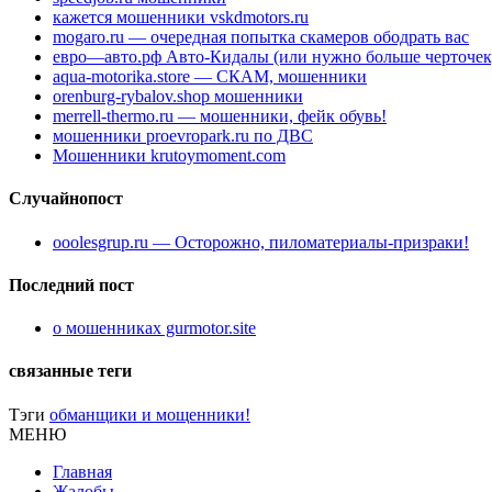
кажется мошенники vskdmotors.ru
mogaro.ru — очередная попытка скамеров ободрать вас
евро—авто.рф Авто-Кидалы (или нужно больше черточек
aqua-motorika.store — СКАМ, мошенники
orenburg-rybalov.shop мошенники
merrell-thermo.ru — мошенники, фейк обувь!
мошенники proevropark.ru по ДВС
Мошенники krutoymoment.com
Случайнопост
ooolesgrup.ru — Осторожно, пиломатериалы-призраки!
Последний пост
о мошенниках gurmotor.site
связанные теги
Тэги
обманщики и мощенники!
МЕНЮ
Главная
Жалобы