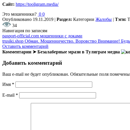
Сайт:
https://tooligram.media/
Это мошенники?
0
0
Опубликовано
19.11.2019
|
Раздел:
Категории
Жалобы
|
Тэги:
34
Навигация по записям
pasport-official.com мошенники с доками
trusiki.shop Обман. Мошенничество. Воровство Внимание! Будь
Оставить комментарий
Комментарии ➤ Безалаберные мрази в Тулиграм медиа
Добавить комментарий
Ваш e-mail не будет опубликован.
Обязательные поля помечен
Имя
*
E-mail
*